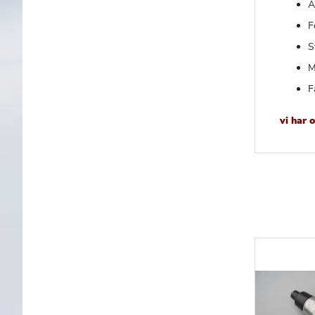
A
F
S
M
F
vi har 