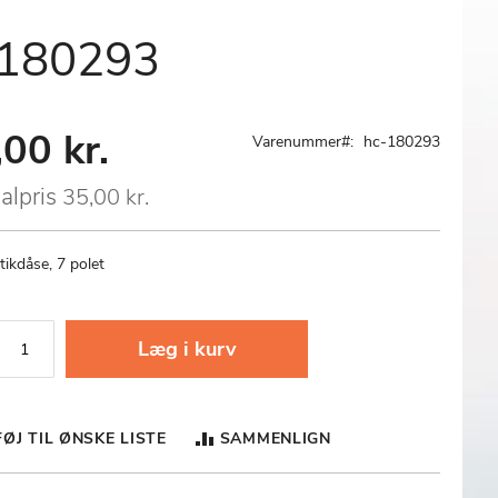
- 180293
00 kr.
al
Varenummer
hc-180293
alpris
35,00 kr.
stikdåse, 7 polet
Læg i kurv
FØJ TIL ØNSKE LISTE
SAMMENLIGN