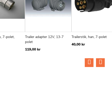
n, 7-polet,
Trailer adapter 12V, 13-7
Trailerstik, han, 7-polet
TILFØJ
SAMMENLIGN
TILFØJ
SAMMENLIGN
TIL
v
Læg i kurv
Læg i kurv
polet
40,00 kr
TIL
TIL
TIL
119,00 kr
ØNSKE
ØNSKE
ØN
LISTE
LISTE
LIS