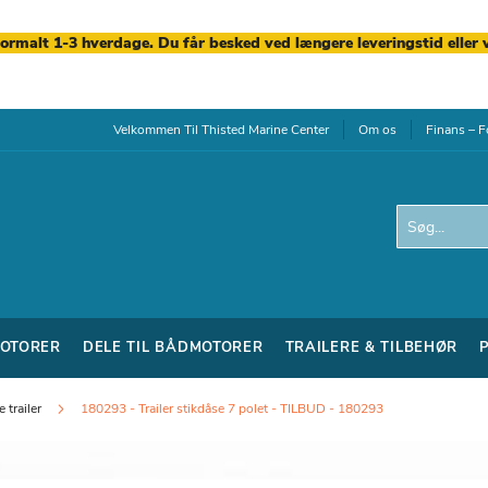
normalt 1-3 hverdage. Du får besked ved længere leveringstid eller 
Velkommen Til Thisted Marine Center
Om os
Finans – F
Search
OTORER
DELE TIL BÅDMOTORER
TRAILERE & TILBEHØR
 trailer
180293 - Trailer stikdåse 7 polet - TILBUD - 180293