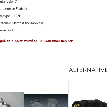
ntal poler 7,
orbindelse Fladstik,
tiktype 1 12N,
ateriale Slagfast thermoplast,
arve Sort,
også en 7-polet stikdåse - du kan finde den her
ALTERNATIV