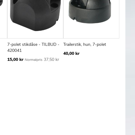
7-polet stikdåse - TILBUD -
Trailerstik, hun, 7-polet
Trailer 
FØJ
SAMMENLIGN
TILFØJ
SAMMENLIGN
TILFØJ
SAMMENL
Læg i kurv
Læg i kurv
Læg
420041
12V
40,00 kr
TIL
TIL
Tilbudspris
15,00 kr
37,50 kr
110,00 
Normalpris
SKE
ØNSKE
ØNSKE
TE
LISTE
LISTE