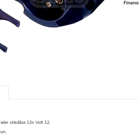
Finans
3
railer stikdåse 12n Volt 12,
un,