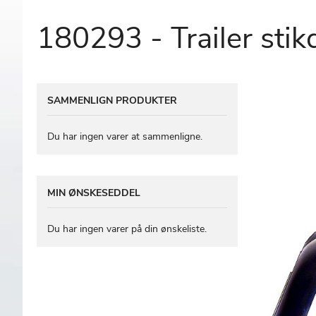
180293 - Trailer sti
Gå
SAMMENLIGN PRODUKTER
til
slutningen
af
Du har ingen varer at sammenligne.
billedgalleriet
MIN ØNSKESEDDEL
Du har ingen varer på din ønskeliste.