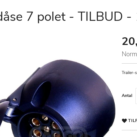
kdåse 7 polet - TILBUD 
20,
Speci
Price
Norm
Trailer-
Antal
TIL