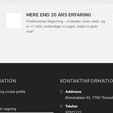
MERE END 20 ÅRS ERFARING
Professionel rådgivning - vi kender vores varer, og
er vi i tvivl, undersøger vi sagen, inden vi giver
svar!
MATION
KONTAKTINFORMATI
 og cookie politik
Addresse
Østerbakken 91, 7700 Thisted
Telefon
et søgning
97971222