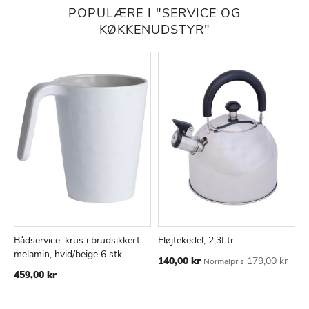
POPULÆRE I "SERVICE OG
KØKKENUDSTYR"
Bådservice: krus i brudsikkert
Fløjtekedel, 2,3Ltr.
1
TILFØJ
SAMMENLIGN
TILFØJ
SAMMEN
Læg i kurv
Læg i kurv
melamin, hvid/beige 6 stk
d
Tilbudspris
140,00 kr
179,00 kr
Normalpris
TIL
TIL
Ti
459,00 kr
5
ØNSKE
ØNSKE
LISTE
LISTE