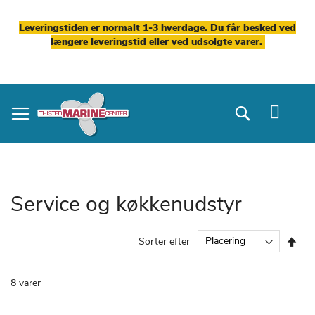
Leveringstiden er normalt 1-3 hverdage. Du får besked ved
længere leveringstid eller ved udsolgte varer.
Skip
to
Search
Content
Service og køkkenudstyr
Fal
Sorter efter
ord
8
varer