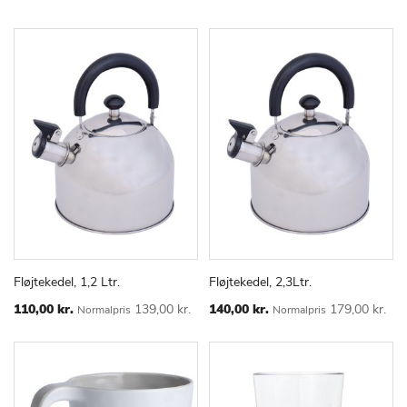
Fløjtekedel, 1,2 Ltr.
Fløjtekedel, 2,3Ltr.
TILFØJ
SAMMENLIGN
TILFØJ
SAMMEN
Læg i kurv
Læg i kurv
TIL
TIL
Special
Special
110,00 kr.
139,00 kr.
140,00 kr.
179,00 kr.
Normalpris
Normalpris
Price
Price
ØNSKE
ØNSKE
LISTE
LISTE