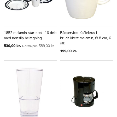
1852 melamin startsæt -16 dele
Bådservice: Kaffekrus i
TILFØJ
SAMMENLIGN
TILFØJ
SAMMEN
Læg i kurv
Læg i kurv
med nonslip belægning
brudsikkert melamin, Ø 8 cm, 6
TIL
TIL
stk
ØNSKE
ØNSKE
Special
530,00 kr.
589,00 kr.
Normalpris
Price
LISTE
LISTE
199,00 kr.