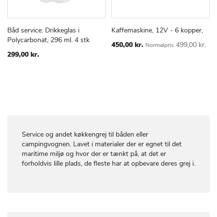
Båd service: Drikkeglas i
Kaffemaskine, 12V - 6 kopper,
TILFØJ
SAMMENLIGN
TILFØJ
SAMMEN
Læg i kurv
Læg i kurv
Polycarbonat, 296 ml. 4 stk
TIL
TIL
Special
450,00 kr.
499,00 kr.
Normalpris
Price
ØNSKE
ØNSKE
299,00 kr.
LISTE
LISTE
Service og andet køkkengrej til båden eller
campingvognen. Lavet i materialer der er egnet til det
maritime miljø og hvor der er tænkt på, at det er
forholdvis lille plads, de fleste har at opbevare deres grej i.