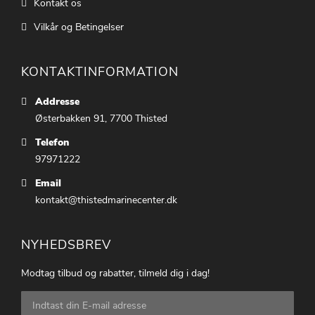
Kontakt os
Vilkår og Betingelser
KONTAKTINFORMATION
Addresse
Østerbakken 91, 7700 Thisted
Telefon
97971222
Email
kontakt@thistedmarinecenter.dk
NYHEDSBREV
Modtag tilbud og rabatter, tilmeld dig i dag!
Tilmeld
dig