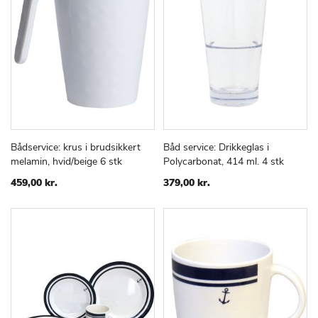
Bådservice: krus i brudsikkert
Båd service: Drikkeglas i
TILFØJ
SAMMENLIGN
TILFØJ
SAMMEN
Læg i kurv
Læg i kurv
melamin, hvid/beige 6 stk
Polycarbonat, 414 ml. 4 stk
TIL
TIL
ØNSKE
ØNSKE
459,00 kr.
379,00 kr.
LISTE
LISTE