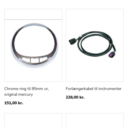
Chrome ring til 85mm ur,
Forlængerkabel til instrumenter
TILFØJ
SAMMENLIGN
TILFØJ
SAMMEN
Læg i kurv
Læg i kurv
original mercury
TIL
TIL
228,00 kr.
ØNSKE
ØNSKE
151,00 kr.
LISTE
LISTE