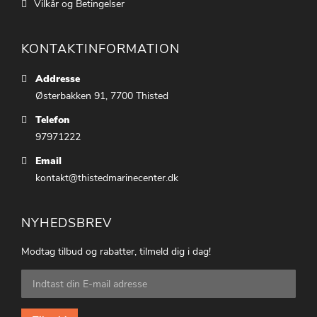
Vilkår og Betingelser
KONTAKTINFORMATION
Addresse
Østerbakken 91, 7700 Thisted
Telefon
97971222
Email
kontakt@thistedmarinecenter.dk
NYHEDSBREV
Modtag tilbud og rabatter, tilmeld dig i dag!
Tilmeld
dig
vores
nyhedsbrev: