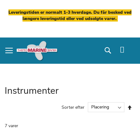
Leveringstiden er normalt 1-3 hverdage. Du får besked ved
længere leveringstid eller ved udsolgte varer.
Skip
to
Search
Content
Instrumenter
Fal
Sorter efter
ord
7
varer