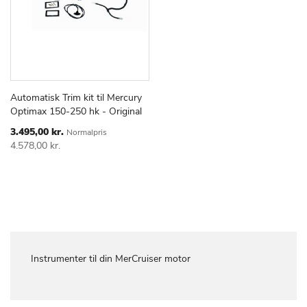
Automatisk Trim kit til Mercury
TILFØJ
SAMMENLIGN
Læg i kurv
Optimax 150-250 hk - Original
TIL
ØNSKE
Special
3.495,00 kr.
Normalpris
Price
LISTE
4.578,00 kr.
Instrumenter til din MerCruiser motor