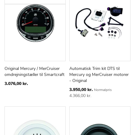
Original Mercury / MerCruiser
Automatisk Trim kit DTS til
TILFØJ
SAMMENLIGN
TILFØJ
SAMMEN
Læg i kurv
Læg i kurv
omdrejningstæller til Smartcraft
Mercury og MerCruiser motorer
TIL
TIL
- Original
ØNSKE
ØNSKE
3.076,00 kr.
LISTE
LISTE
Special
3.950,00 kr.
Normalpris
Price
4.366,00 kr.