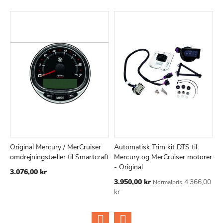
Original Mercury / MerCruiser
Automatisk Trim kit DTS til
A
TILFØJ
SAMMENLIGN
TILFØJ
SAMMEN
Læg i kurv
Læg i kurv
omdrejningstæller til Smartcraft
Mercury og MerCruiser motorer
O
TIL
TIL
- Original
Ti
3.076,00 kr
3
ØNSKE
ØNSKE
Tilbudspris
3.950,00 kr
4.366,00
k
Normalpris
LISTE
LISTE
kr