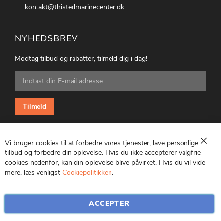
kontakt@thistedmarinecenter.dk
NYHEDSBREV
Modtag tilbud og rabatter, tilmeld dig i dag!
Tilmeld
dig
vores
nyhedsbrev:
Tilmeld
Vi bruger cookies til at forbedre vores tjenester, lave personlige
Luk
tilbud og forbedre din oplevelse. Hvis du ikke accepterer valgfrie
cookies nedenfor, kan din oplevelse blive påvirket. Hvis du vil vide
CVR: 25847369
mere, læs venligst
Cookiepolitikken
.
ACCEPTER