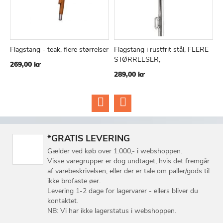
Flagstang - teak, flere størrelser
Flagstang i rustfrit stål, FLERE
R
TILFØJ
SAMMENLIGN
TILFØJ
SAMMEN
Læg i kurv
Læg i kurv
STØRRELSER,
M
269,00 kr
TIL
TIL
289,00 kr
2
ØNSKE
ØNSKE
LISTE
LISTE
*GRATIS LEVERING
Gælder ved køb over 1.000,- i webshoppen.
Visse varegrupper er dog undtaget, hvis det fremgår
af varebeskrivelsen, eller der er tale om paller/gods til
ikke brofaste øer.
Levering 1-2 dage for lagervarer - ellers bliver du
kontaktet.
NB: Vi har ikke lagerstatus i webshoppen.