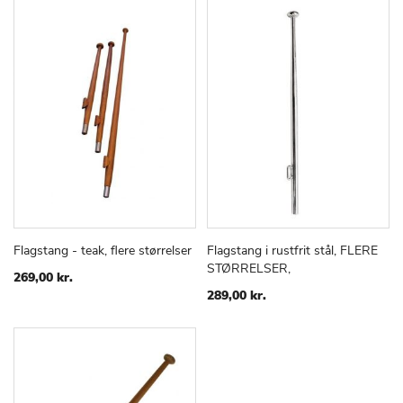
Flagstang - teak, flere størrelser
Flagstang i rustfrit stål, FLERE
TILFØJ
SAMMENLIGN
TILFØJ
SAMMEN
Læg i kurv
Læg i kurv
STØRRELSER,
TIL
TIL
269,00 kr.
ØNSKE
ØNSKE
289,00 kr.
LISTE
LISTE