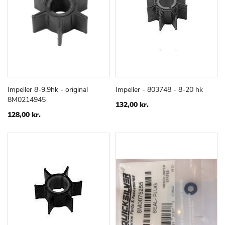
Impeller 8-9,9hk - original
Impeller - 803748 - 8-20 hk
TILFØJ
SAMMENLIGN
TILFØJ
SAMMEN
Læg i kurv
Læg i kurv
8M0214945
TIL
TIL
132,00 kr.
ØNSKE
ØNSKE
128,00 kr.
LISTE
LISTE