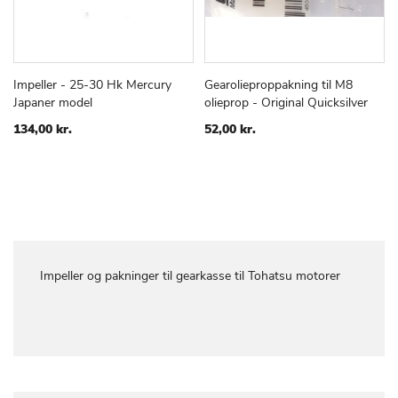
Impeller - 25-30 Hk Mercury
Gearolieproppakning til M8
TILFØJ
SAMMENLIGN
TILFØJ
SAMMEN
Læg i kurv
Læg i kurv
Japaner model
olieprop - Original Quicksilver
TIL
TIL
ØNSKE
ØNSKE
134,00 kr.
52,00 kr.
LISTE
LISTE
Impeller og pakninger til gearkasse til Tohatsu motorer