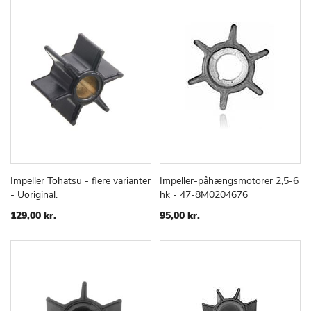
Impeller Tohatsu - flere varianter
Impeller-påhængsmotorer 2,5-6
TILFØJ
SAMMENLIGN
TILFØJ
SAMMEN
Læg i kurv
Læg i kurv
- Uoriginal.
hk - 47-8M0204676
TIL
TIL
ØNSKE
ØNSKE
129,00 kr.
95,00 kr.
LISTE
LISTE