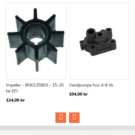
Impeller - 8M0135803 - 15-20
Vandpumpe hus 4-6 hk
I
TILFØJ
SAMMENLIGN
TILFØJ
SAMMEN
Læg i kurv
Læg i kurv
hk EFI
v
104,00 kr
TIL
TIL
124,00 kr
1
ØNSKE
ØNSKE
LISTE
LISTE