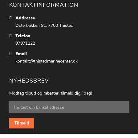
KONTAKTINFORMATION
Addresse
Østerbakken 91, 7700 Thisted
Telefon
97971222
Email
kontakt@thistedmarinecenter.dk
NYHEDSBREV
Modtag tilbud og rabatter, tilmeld dig i dag!
Tilmeld
dig
vores
nyhedsbrev:
Tilmeld