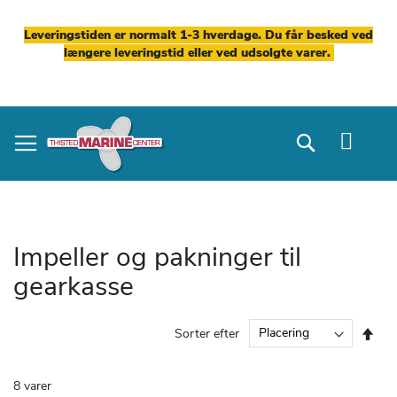
Leveringstiden er normalt 1-3 hverdage. Du får besked ved
længere leveringstid eller ved udsolgte varer.
Skip
to
Search
Content
Impeller og pakninger til
gearkasse
Fal
Sorter efter
ord
8
varer