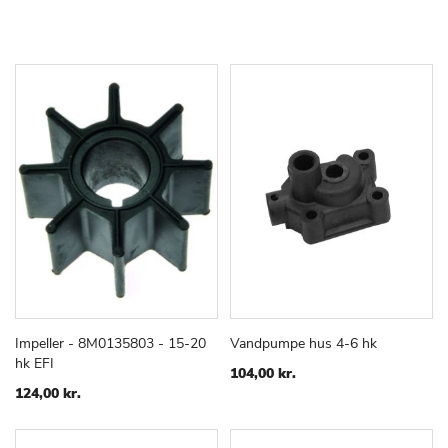
Impeller - 8M0135803 - 15-20
Vandpumpe hus 4-6 hk
TILFØJ
SAMMENLIGN
TILFØJ
SAMMEN
Læg i kurv
Læg i kurv
hk EFI
TIL
TIL
104,00 kr.
ØNSKE
ØNSKE
124,00 kr.
LISTE
LISTE