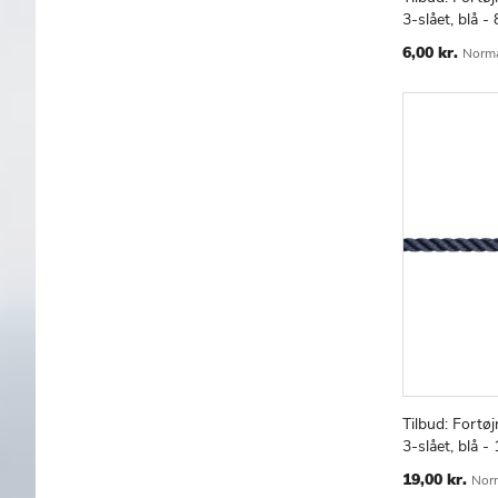
Læg i kur
3-slået, blå 
Special
6,00 kr.
Norma
Price
Tilbud: Fortøj
Læg i kur
3-slået, blå 
Special
19,00 kr.
Norm
Price