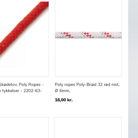
Skødetov, Poly Ropes -
Poly ropes Poly-Braid 32 rød nist,
TILFØJ
SAMMENLIGN
TILFØJ
SAMMENLIGN
 kurv
Læg i kurv
re tykkelser - 2202-63-
Ø 6mm,
TIL
TIL
ØNSKE
ØNSKE
18,00 kr.
LISTE
LISTE