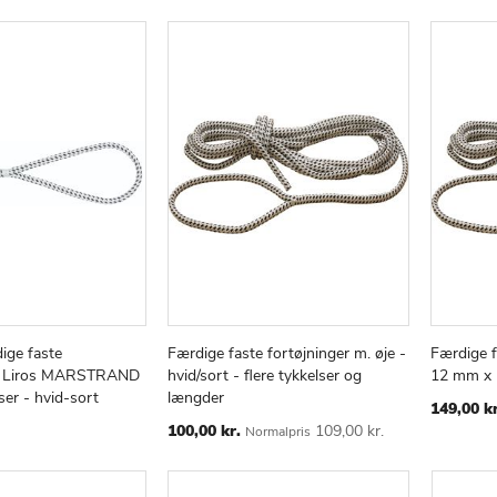
LISTE
LISTE
ige faste
Færdige faste fortøjninger m. øje -
Færdige f
TILFØJ
SAMMENLIGN
TILFØJ
SAMMENLIGN
v
Læg i kurv
Læg i
 - Liros MARSTRAND
hvid/sort - flere tykkelser og
12 mm x 1
TIL
TIL
lser - hvid-sort
længder
ØNSKE
ØNSKE
149,00 kr
LISTE
Special
LISTE
100,00 kr.
109,00 kr.
Normalpris
Price