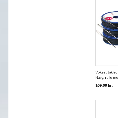
Vokset takleg
Læg i kur
Navy, rulle m
109,00 kr.