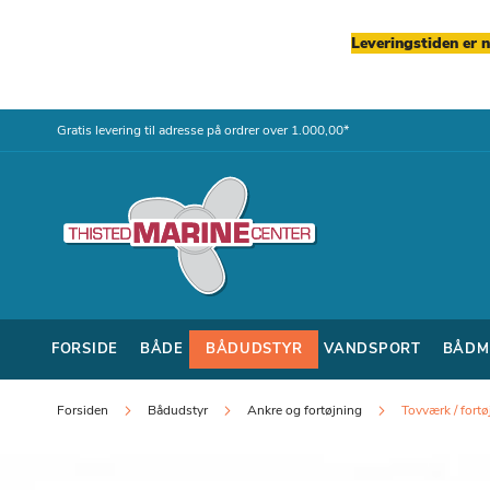
Leveringstiden er 
Skip
Gratis levering til adresse på ordrer over 1.000,00*
to
Content
FORSIDE
BÅDE
BÅDUDSTYR
VANDSPORT
BÅDM
Forsiden
Bådudstyr
Ankre og fortøjning
Tovværk / fort