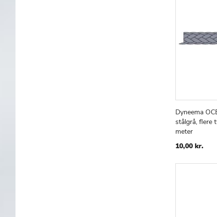
Dyneema OCE
Læg i kur
stålgrå, flere 
meter
10,00 kr.