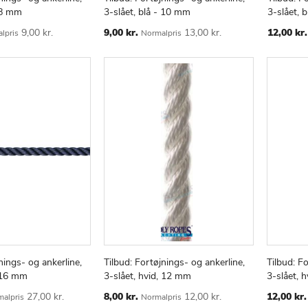
TILFØJ
SAMMENLIGN
TILFØJ
SAMMENLIGN
v
Læg i kurv
Læg i
- 8 mm
3-slået, blå - 10 mm
3-slået, 
TIL
TIL
ØNSKE
Special
ØNSKE
Special
9,00 kr.
9,00 kr.
13,00 kr.
12,00 kr.
lpris
Normalpris
Price
Price
LISTE
LISTE
nings- og ankerline,
Tilbud: Fortøjnings- og ankerline,
Tilbud: F
TILFØJ
SAMMENLIGN
TILFØJ
SAMMENLIGN
v
Læg i kurv
Læg i
- 16 mm
3-slået, hvid, 12 mm
3-slået, 
TIL
TIL
ØNSKE
Special
ØNSKE
Special
27,00 kr.
8,00 kr.
12,00 kr.
12,00 kr.
alpris
Normalpris
Price
Price