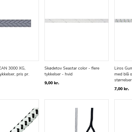
AN 3000 XG,
Skødetov Seastar color - flere
Liros Gumm
TILFØJ
SAMMENLIGN
TILFØJ
SAMMENLIGN
v
Læg i kurv
Læg i
tykkelser, pris pr.
tykkelser - hvid
med blå o
TIL
TIL
størrelser
ØNSKE
ØNSKE
9,00 kr.
LISTE
LISTE
7,00 kr.