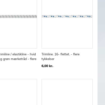
iline / elastikline - hvid
Trimline. 16- flettet. - flere
TILFØJ
SAMMENLIGN
TILFØJ
SAMMENLIGN
 kurv
Læg i kurv
g grøn mærketråd - flere
tykkelser
TIL
TIL
ØNSKE
ØNSKE
6,00 kr.
LISTE
LISTE