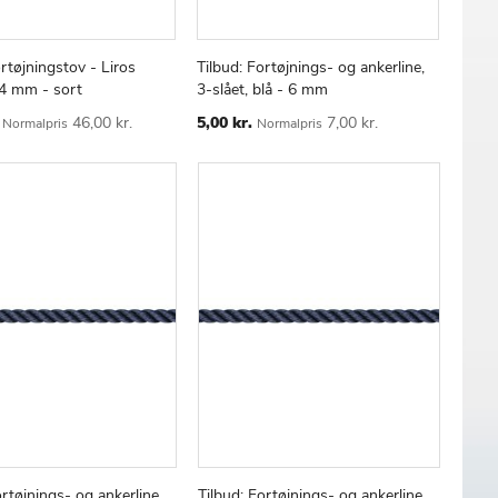
ortøjningstov - Liros
Tilbud: Fortøjnings- og ankerline,
TILFØJ
SAMMENLIGN
TILFØJ
SAMMENLIGN
 kurv
Læg i kurv
14 mm - sort
3-slået, blå - 6 mm
TIL
TIL
ØNSKE
Special
ØNSKE
46,00 kr.
5,00 kr.
7,00 kr.
Normalpris
Normalpris
Price
LISTE
LISTE
ortøjnings- og ankerline,
Tilbud: Fortøjnings- og ankerline,