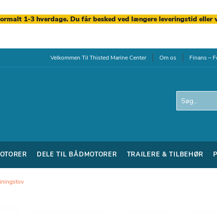
normalt 1-3 hverdage. Du får besked ved længere leveringstid eller 
Velkommen Til Thisted Marine Center
Om os
Finans – F
Search
OTORER
DELE TIL BÅDMOTORER
TRAILERE & TILBEHØR
øjningstov