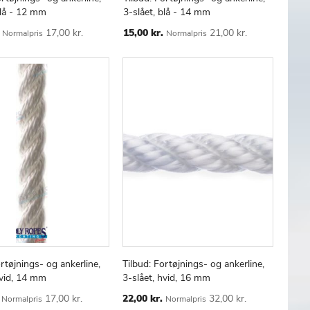
TILFØJ
SAMMENLIGN
TILFØJ
SAMMENLIGN
 kurv
Læg i kurv
blå - 12 mm
3-slået, blå - 14 mm
TIL
TIL
ØNSKE
Special
ØNSKE
17,00 kr.
15,00 kr.
21,00 kr.
Normalpris
Normalpris
Price
LISTE
LISTE
ortøjnings- og ankerline,
Tilbud: Fortøjnings- og ankerline,
TILFØJ
SAMMENLIGN
TILFØJ
SAMMENLIGN
 kurv
Læg i kurv
hvid, 14 mm
3-slået, hvid, 16 mm
TIL
TIL
ØNSKE
Special
ØNSKE
17,00 kr.
22,00 kr.
32,00 kr.
Normalpris
Normalpris
Price