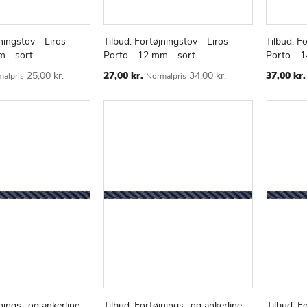
ningstov - Liros
Tilbud: Fortøjningstov - Liros
Tilbud: F
TILFØJ
SAMMENLIGN
TILFØJ
SAMMENLIGN
v
Læg i kurv
Læg i
m - sort
Porto - 12 mm - sort
Porto - 
TIL
TIL
ØNSKE
Special
ØNSKE
Special
25,00 kr.
27,00 kr.
34,00 kr.
37,00 kr.
alpris
Normalpris
Price
Price
LISTE
LISTE
nings- og ankerline,
Tilbud: Fortøjnings- og ankerline,
Tilbud: F