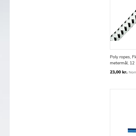
Poly ropes, Fl
Læg i kur
metermål, 1
Special
23,00 kr.
Norm
Price