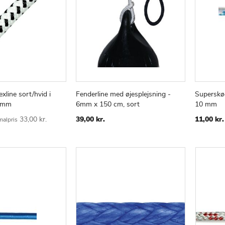
exline sort/hvid i
Fenderline med øjesplejsning -
Superskød
TILFØJ
SAMMENLIGN
TILFØJ
SAMMENLIGN
v
Læg i kurv
Læg i
2 mm
6mm x 150 cm, sort
10 mm
TIL
TIL
ØNSKE
ØNSKE
33,00 kr.
39,00 kr.
11,00 kr.
alpris
LISTE
LISTE