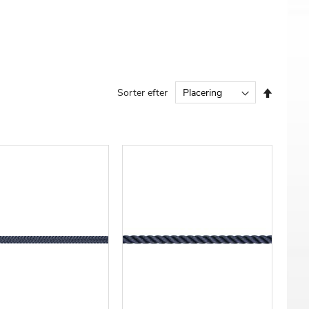
Faldend
Sorter efter
orden