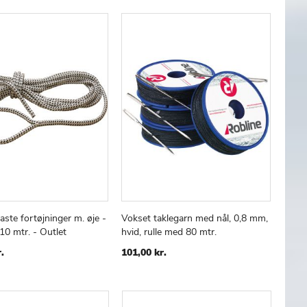
LISTE
LISTE
aste fortøjninger m. øje -
Vokset taklegarn med nål, 0,8 mm,
TILFØJ
SAMMENLIGN
TILFØJ
SAMMENLIGN
 kurv
Læg i kurv
0 mtr. - Outlet
hvid, rulle med 80 mtr.
TIL
TIL
ØNSKE
ØNSKE
.
101,00 kr.
LISTE
LISTE