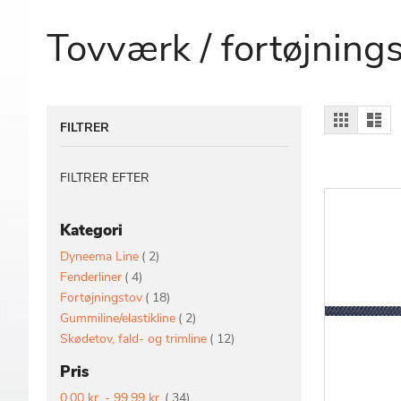
Tovværk / fortøjning
Vis
Gitter
Lis
FILTRER
som
FILTRER EFTER
Kategori
vare
Dyneema Line
2
vare
Fenderliner
4
vare
Fortøjningstov
18
vare
Gummiline/elastikline
2
vare
Skødetov, fald- og trimline
12
Pris
vare
0,00 kr.
-
99,99 kr.
34