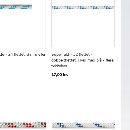
e - 24 flettet. 8 mm eller
Superfald - 32 flettet -
TILFØJ
SAMMENLIGN
TILFØJ
SAMMENLIGN
 kurv
Læg i kurv
dobbeltflettet. Hvid med blå - flere
TIL
TIL
tykkelser
ØNSKE
ØNSKE
LISTE
LISTE
17,00 kr.