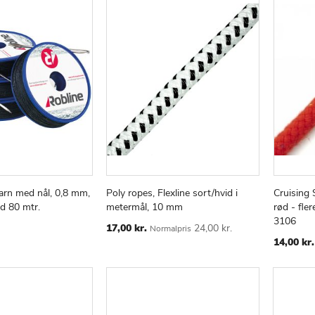
arn med nål, 0,8 mm,
Poly ropes, Flexline sort/hvid i
Cruising 
TILFØJ
SAMMENLIGN
TILFØJ
SAMMENLIGN
v
Læg i kurv
Læg i
ed 80 mtr.
metermål, 10 mm
rød - fle
TIL
TIL
3106
ØNSKE
Special
ØNSKE
17,00 kr.
24,00 kr.
Normalpris
Price
LISTE
LISTE
14,00 kr.