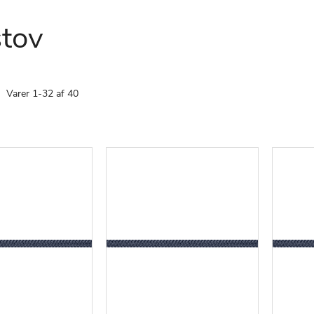
stov
te
Varer
1
-
32
af
40