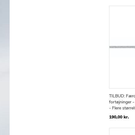
TILBUD: Færd
Læg i kur
fortøjninger
- Flere større
190,00 kr.