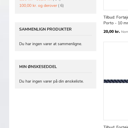
vare
100,00 kr.
og derover
6
Tilbud: Fortøj
Læg i kur
Porto - 10 m
SAMMENLIGN PRODUKTER
Special
20,00 kr.
Norm
Price
Du har ingen varer at sammenligne.
MIN ØNSKESEDDEL
Du har ingen varer på din ønskeliste.
Tilbud: Fortøj