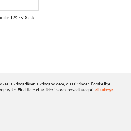
older 12/24V 6 stk.
TILFØJ
SAMMENLIGN
v
TIL
ØNSKE
LISTE
okse, sikringsdåser, sikringsholdere, glassikringer. Forskellige
g styrke. Find flere el-artikler i vores hovedkategori:
el-udstyr