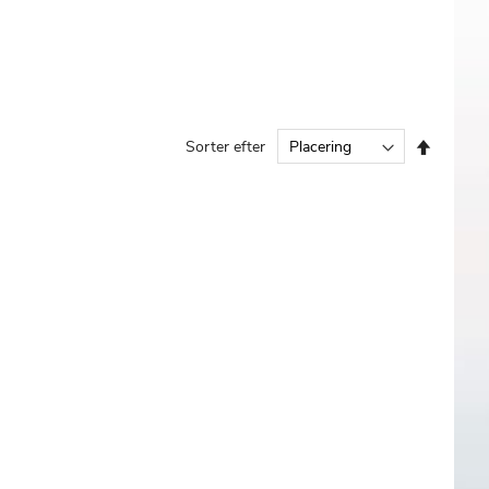
Faldend
Sorter efter
orden