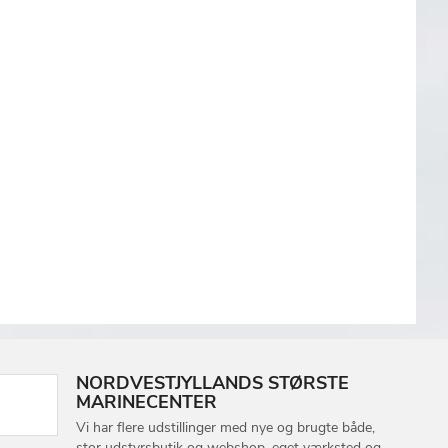
NORDVESTJYLLANDS STØRSTE
MARINECENTER
Vi har flere udstillinger med nye og brugte både,
stor udstyrsbutik og webshop, eget værksted og