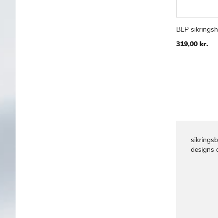
BEP sikringsh
Læg i kur
319,00 kr.
sikringsb
designs o