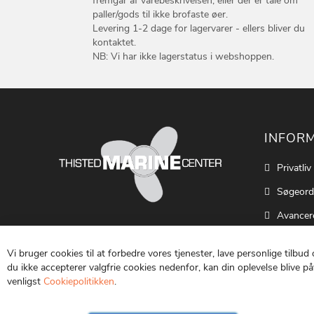
fremgår af varebeskrivelsen, eller der er tale om
paller/gods til ikke brofaste øer.
Levering 1-2 dage for lagervarer - ellers bliver du
kontaktet.
NB: Vi har ikke lagerstatus i webshoppen.
INFOR
Privatliv
Søgeord
Avancer
Cookie S
Vi bruger cookies til at forbedre vores tjenester, lave personlige tilbud
Kontakt
du ikke accepterer valgfrie cookies nedenfor, kan din oplevelse blive påv
venligst
Cookiepolitikken
.
Vilkår o