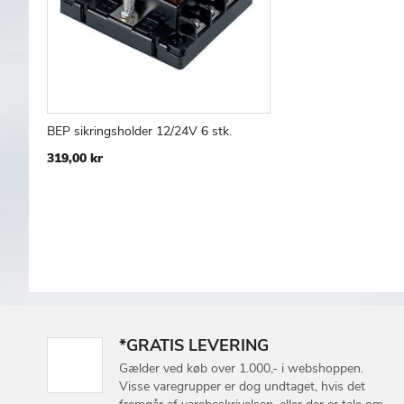
BEP sikringsholder 12/24V 6 stk.
TILFØJ
SAMMENLIGN
Læg i kurv
319,00 kr
TIL
ØNSKE
LISTE
*GRATIS LEVERING
Gælder ved køb over 1.000,- i webshoppen.
Visse varegrupper er dog undtaget, hvis det