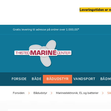
Leveringstiden er 
Skip
Gratis levering til adresse på ordrer over 1.000,00*
to
Content
FORSIDE
BÅDE
BÅDUDSTYR
VANDSPORT
BÅDM
Forsiden
Bådudstyr
Marineelektronik, EL og batterier
Si