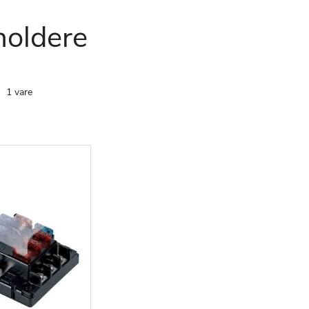
holdere
te
1
vare