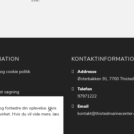
svar!
MATION
KONTAKTINFORMATI
 og cookie politik
Addresse
Østerbakken 91, 7700 Thisted
Telefon
et søgning
97971222
ettings
Email
 og forbedre din oplevelse. Hvis
 os
Luk
kontakt@thistedmarinecenter.
irket. Hvis du vil vide mere, læs
g Betingelser