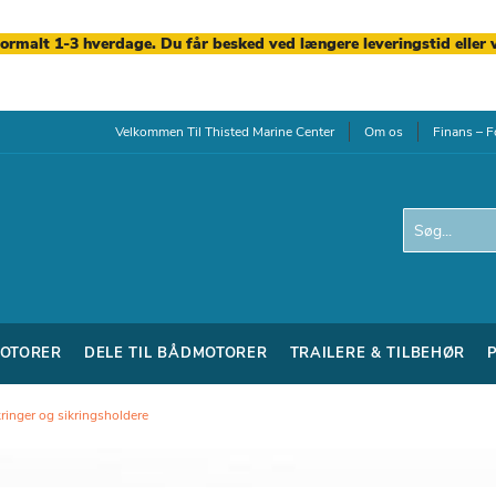
normalt 1-3 hverdage. Du får besked ved længere leveringstid eller 
Velkommen Til Thisted Marine Center
Om os
Finans – F
Search
OTORER
DELE TIL BÅDMOTORER
TRAILERE & TILBEHØR
kringer og sikringsholdere