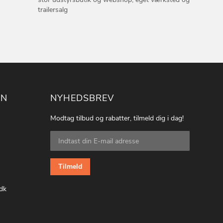
trailersalg
ON
NYHEDSBREV
Modtag tilbud og rabatter, tilmeld dig i dag!
Tilmeld
dig
vores
nyhedsbrev:
Tilmeld
dk