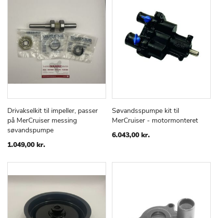
Drivakselkit til impeller, passer
Søvandsspumpe kit til
TILFØJ
SAMMENLIGN
TILFØJ
SAMMEN
Læg i kurv
Læg i kurv
på MerCruiser messing
MerCruiser - motormonteret
TIL
TIL
søvandspumpe
ØNSKE
ØNSKE
6.043,00 kr.
LISTE
LISTE
1.049,00 kr.