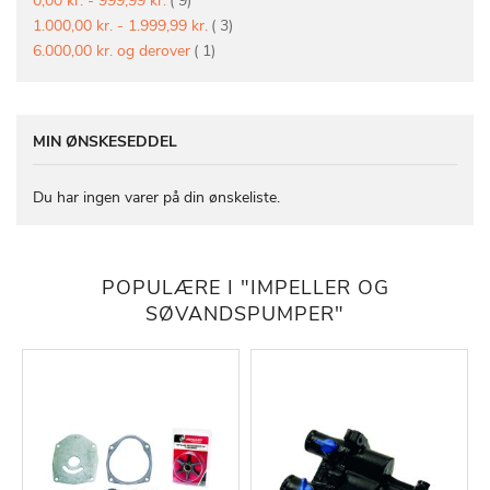
0,00 kr.
-
999,99 kr.
9
vare
1.000,00 kr.
-
1.999,99 kr.
3
vare
6.000,00 kr.
og derover
1
MIN ØNSKESEDDEL
Du har ingen varer på din ønskeliste.
POPULÆRE I "IMPELLER OG
SØVANDSPUMPER"