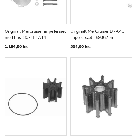
Originalt MerCruiser impellersæt
Originalt MerCruiser BRAVO
TILFØJ
SAMMENLIGN
TILFØJ
SAMMEN
Læg i kurv
Læg i kurv
med hus, 807151A14
impellersæt , 59362T6
TIL
TIL
ØNSKE
ØNSKE
1.184,00 kr.
554,00 kr.
LISTE
LISTE