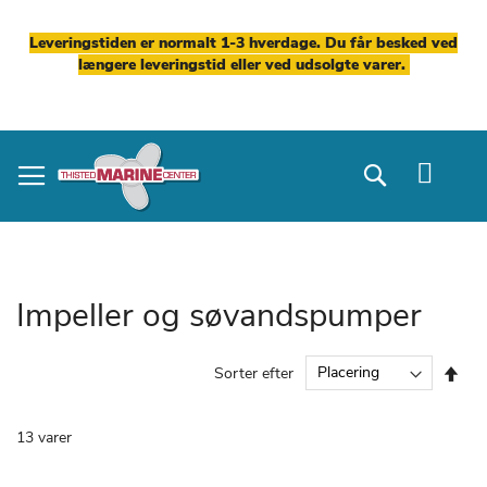
Leveringstiden er normalt 1-3 hverdage. Du får besked ved
længere leveringstid eller ved udsolgte varer.
Skip
to
Search
Content
Impeller og søvandspumper
Fal
Sorter efter
ord
13
varer