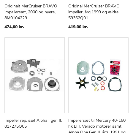
Originalt MerCruiser BRAVO
Original MerCruiser BRAVO
TILFØJ
SAMMENLIGN
TILFØJ
SAMMEN
Læg i kurv
Læg i kurv
impellersæt, 2000 og nyere,
impeller, årg.1999 og ældre,
TIL
TIL
8M0104229
59362Q01
ØNSKE
ØNSKE
LISTE
LISTE
474,00 kr.
419,00 kr.
Impeller rep. sæt Alpha I gen II,
Impellersæt til Mercury 40-150
TILFØJ
SAMMENLIGN
TILFØJ
SAMMEN
Læg i kurv
Læg i kurv
817275Q05
hk EFI, Verado motorer samt
TIL
TIL
Alpha One Gen II, årg. 1991 og