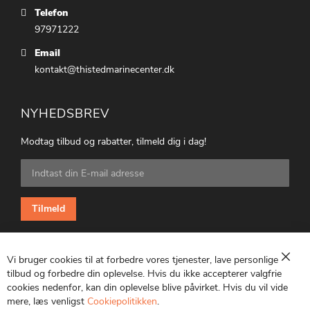
Telefon
97971222
Email
kontakt@thistedmarinecenter.dk
NYHEDSBREV
Modtag tilbud og rabatter, tilmeld dig i dag!
Tilmeld
dig
vores
nyhedsbrev:
Tilmeld
Vi bruger cookies til at forbedre vores tjenester, lave personlige
Luk
tilbud og forbedre din oplevelse. Hvis du ikke accepterer valgfrie
cookies nedenfor, kan din oplevelse blive påvirket. Hvis du vil vide
CVR: 25847369
mere, læs venligst
Cookiepolitikken
.