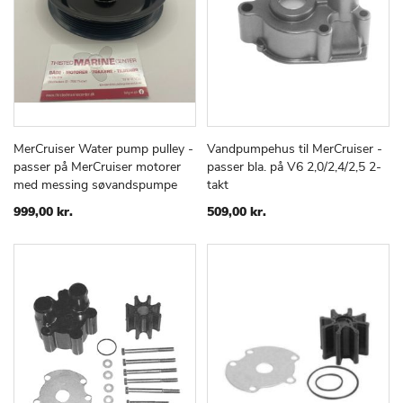
MerCruiser Water pump pulley -
Vandpumpehus til MerCruiser -
TILFØJ
SAMMENLIGN
TILFØJ
SAMMEN
Læg i kurv
Læg i kurv
passer på MerCruiser motorer
passer bla. på V6 2,0/2,4/2,5 2-
TIL
TIL
med messing søvandspumpe
takt
ØNSKE
ØNSKE
LISTE
LISTE
999,00 kr.
509,00 kr.