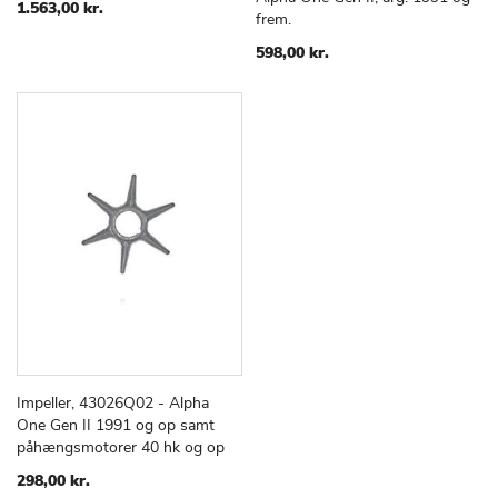
ØNSKE
ØNSKE
1.563,00 kr.
frem.
LISTE
LISTE
598,00 kr.
Impeller, 43026Q02 - Alpha
TILFØJ
SAMMENLIGN
Læg i kurv
One Gen II 1991 og op samt
TIL
påhængsmotorer 40 hk og op
ØNSKE
LISTE
298,00 kr.