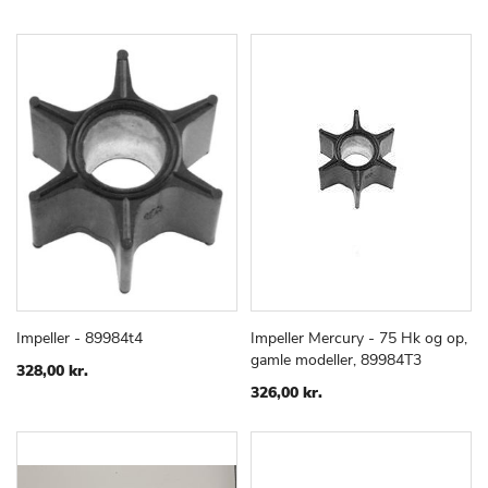
Impeller - 89984t4
Impeller Mercury - 75 Hk og op,
TILFØJ
SAMMENLIGN
TILFØJ
SAMMEN
Læg i kurv
Læg i kurv
gamle modeller, 89984T3
TIL
TIL
328,00 kr.
ØNSKE
ØNSKE
326,00 kr.
LISTE
LISTE