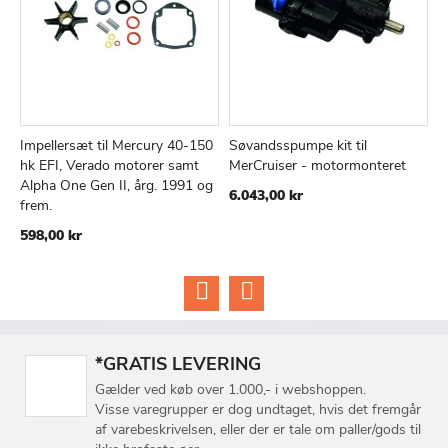
Impellersæt til Mercury 40-150
Søvandsspumpe kit til
I
TILFØJ
SAMMENLIGN
TILFØJ
SAMMEN
Læg i kurv
Læg i kurv
hk EFI, Verado motorer samt
MerCruiser - motormonteret
g
TIL
TIL
Alpha One Gen II, årg. 1991 og
6.043,00 kr
3
ØNSKE
ØNSKE
frem.
LISTE
LISTE
598,00 kr
*GRATIS LEVERING
Gælder ved køb over 1.000,- i webshoppen.
Visse varegrupper er dog undtaget, hvis det fremgår
af varebeskrivelsen, eller der er tale om paller/gods til