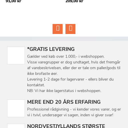
91,00 kr
209,00 kr
2
ØNSKE
ØNSKE
LISTE
LISTE
*GRATIS LEVERING
Gælder ved køb over 1.000,- i webshoppen.
Visse varegrupper er dog undtaget, hvis det fremgår
af varebeskrivelsen, eller der er tale om paller/gods til
ikke brofaste øer.
Levering 1-2 dage for lagervarer - ellers bliver du
kontaktet.
NB: Vi har ikke lagerstatus i webshoppen.
MERE END 20 ÅRS ERFARING
Professionel rådgivning - vi kender vores varer, og er
vi i tvivl, undersøger vi sagen, inden vi giver svar!
NORDVESTJYLLANDS STØRSTE