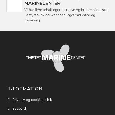
MARINECENTER
Vi har flere udstillinger med nye og brugte både, stor
udstyrsbutik og webshop, eget værksted og
trailersalg
INFORMATION
Privatliv og cookie politik
Søgeord