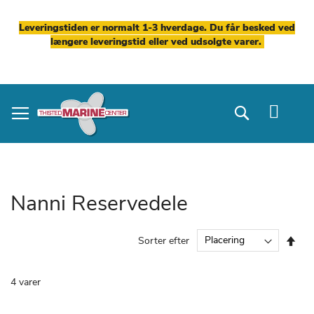
Leveringstiden er normalt 1-3 hverdage. Du får besked ved
længere leveringstid eller ved udsolgte varer.
Skip
to
Search
Content
Nanni Reservedele
Fal
Sorter efter
ord
4
varer