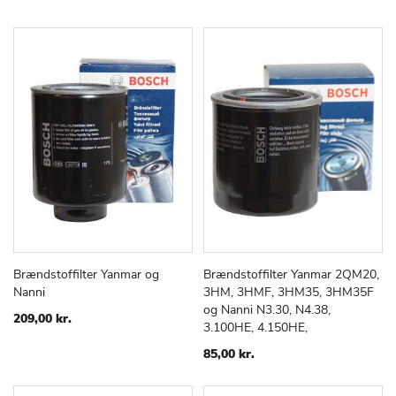
Brændstoffilter Yanmar og
Brændstoffilter Yanmar 2QM20,
TILFØJ
SAMMENLIGN
TILFØJ
SAMMEN
Læg i kurv
Læg i kurv
Nanni
3HM, 3HMF, 3HM35, 3HM35F
TIL
TIL
og Nanni N3.30, N4.38,
ØNSKE
ØNSKE
209,00 kr.
3.100HE, 4.150HE,
LISTE
LISTE
85,00 kr.