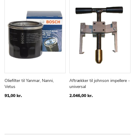
Oliefilter til Yanmar, Nanni,
Aftrækker til johnson impellere -
TILFØJ
SAMMENLIGN
TILFØJ
SAMMEN
Læg i kurv
Læg i kurv
Vetus
universal
TIL
TIL
ØNSKE
ØNSKE
91,00 kr.
2.046,00 kr.
LISTE
LISTE