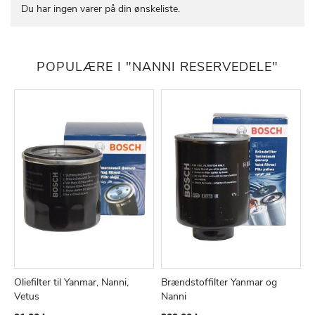
Du har ingen varer på din ønskeliste.
POPULÆRE I "NANNI RESERVEDELE"
Oliefilter til Yanmar, Nanni,
Brændstoffilter Yanmar og
A
TILFØJ
SAMMENLIGN
TILFØJ
SAMMEN
Læg i kurv
Læg i kurv
Vetus
Nanni
-
TIL
TIL