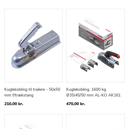
Kuglekobling til trailere - 50x50
Kuglekobling, 1600 kg.
TILFØJ
SAMMENLIGN
TILFØJ
SAMMEN
Læg i kurv
Læg i kurv
mm f/trækstang
Ø35/45/50 mm AL-KO AK161
TIL
TIL
ØNSKE
ØNSKE
210,00 kr.
470,00 kr.
LISTE
LISTE