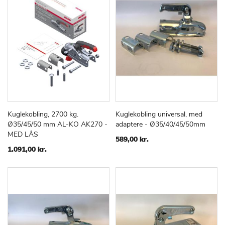
Kuglekobling, 2700 kg.
Kuglekobling universal, med
TILFØJ
SAMMENLIGN
TILFØJ
SAMMEN
Læg i kurv
Læg i kurv
Ø35/45/50 mm AL-KO AK270 -
adaptere - Ø35/40/45/50mm
TIL
TIL
MED LÅS
ØNSKE
ØNSKE
589,00 kr.
LISTE
LISTE
1.091,00 kr.