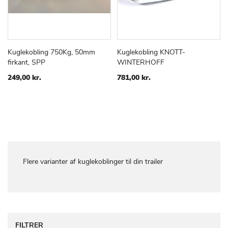
Kuglekobling 750Kg, 50mm
Kuglekobling KNOTT-
TILFØJ
SAMMENLIGN
TILFØJ
SAMMEN
Læg i kurv
Læg i kurv
firkant, SPP
WINTERHOFF
TIL
TIL
ØNSKE
ØNSKE
249,00 kr.
781,00 kr.
LISTE
LISTE
Flere varianter af kuglekoblinger til din trailer
FILTRER