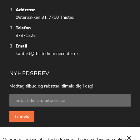
Addresse
Østerbakken 91, 7700 Thisted
Telefon
97971222
Email
kontakt@thistedmarinecenter.dk
NYHEDSBREV
Modtag tilbud og rabatter, tilmeld dig i dag!
Tilmeld
dig
vores
nyhedsbrev:
Tilmeld
Vi bruger cookies til at forbedre vores tjenester, lave personlige