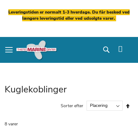
Leveringstiden er normalt 1-3 hverdage. Du får besked ved
længere leveringstid eller ved udsolgte varer.
Skip
to
Search
Content
Kuglekoblinger
Fal
Sorter efter
ord
8
varer