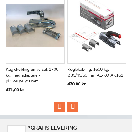
Kuglekobling universal, 1700
Kuglekobling, 1600 kg.
K
TILFØJ
SAMMENLIGN
TILFØJ
SAMMEN
Læg i kurv
Læg i kurv
kg, med adaptere -
Ø35/45/50 mm AL-KO AK161
f
TIL
TIL
Ø35/40/45/50mm
470,00 kr
2
ØNSKE
ØNSKE
471,00 kr
LISTE
LISTE
*GRATIS LEVERING