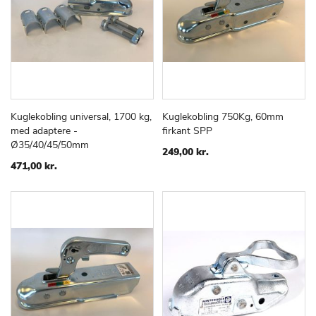
Kuglekobling universal, 1700 kg,
Kuglekobling 750Kg, 60mm
TILFØJ
SAMMENLIGN
TILFØJ
SAMMEN
Læg i kurv
Læg i kurv
med adaptere -
firkant SPP
TIL
TIL
Ø35/40/45/50mm
ØNSKE
ØNSKE
249,00 kr.
LISTE
LISTE
471,00 kr.