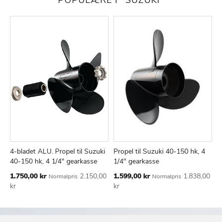
4-bladet ALU. Propel til Suzuki
Propel til Suzuki 40-150 hk, 4
TILFØJ
SAMMENLIGN
TILFØJ
SAMMEN
Læg i kurv
Læg i kurv
40-150 hk, 4 1/4" gearkasse
1/4" gearkasse
TIL
TIL
Tilbudspris
Tilbudspris
1.750,00 kr
2.150,00
1.599,00 kr
1.838,00
Normalpris
Normalpris
ØNSKE
ØNSKE
kr
kr
LISTE
LISTE