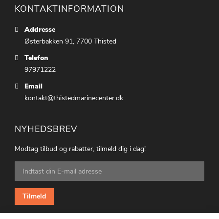
KONTAKTINFORMATION
Addresse
Østerbakken 91, 7700 Thisted
Telefon
97971222
Email
kontakt@thistedmarinecenter.dk
NYHEDSBREV
Modtag tilbud og rabatter, tilmeld dig i dag!
Tilmeld
dig
vores
nyhedsbrev:
Tilmeld