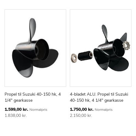
Propel til Suzuki 40-150 hk, 4
4-bladet ALU. Propel til Suzuki
TILFØJ
SAMMENLIGN
TILFØJ
SAMMEN
Læg i kurv
Læg i kurv
1/4" gearkasse
40-150 hk, 4 1/4" gearkasse
TIL
TIL
ØNSKE
ØNSKE
Special
Special
1.599,00 kr.
1.750,00 kr.
Normalpris
Normalpris
Price
Price
LISTE
LISTE
1.838,00 kr.
2.150,00 kr.