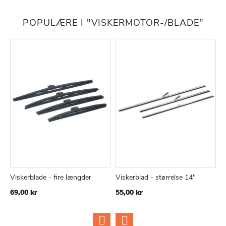
POPULÆRE I "VISKERMOTOR-/BLADE"
Viskerblade - fire længder
Viskerblad - størrelse 14"
A
TILFØJ
SAMMENLIGN
TILFØJ
SAMMEN
Læg i kurv
Læg i kurv
69,00 kr
55,00 kr
6
TIL
TIL
ØNSKE
ØNSKE
LISTE
LISTE