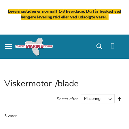
Leveringstiden er normalt 1-3 hverdage. Du får besked ved
længere leveringstid eller ved udsolgte varer.
Skip
to
Search
Content
Viskermotor-/blade
Fal
Sorter efter
ord
3
varer