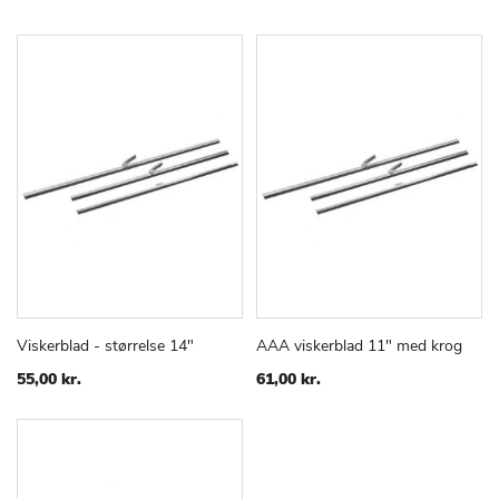
Viskerblad - størrelse 14"
AAA viskerblad 11" med krog
TILFØJ
SAMMENLIGN
TILFØJ
SAMMEN
Læg i kurv
Læg i kurv
TIL
TIL
55,00 kr.
61,00 kr.
ØNSKE
ØNSKE
LISTE
LISTE