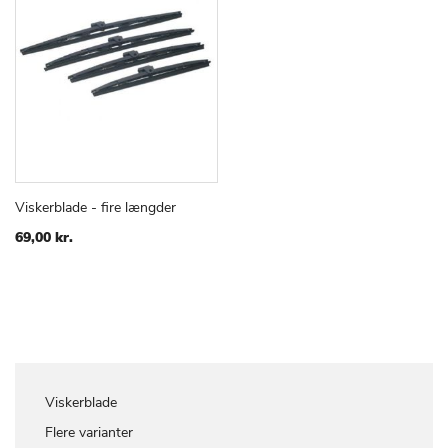
Viskerblade - fire længder
TILFØJ
SAMMENLIGN
Læg i kurv
TIL
69,00 kr.
ØNSKE
LISTE
Viskerblade
Flere varianter