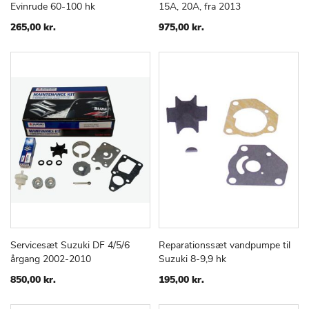
Evinrude 60-100 hk
15A, 20A, fra 2013
TIL
TIL
ØNSKE
ØNSKE
265,00 kr.
975,00 kr.
LISTE
LISTE
Servicesæt Suzuki DF 4/5/6
Reparationssæt vandpumpe til
TILFØJ
SAMMENLIGN
TILFØJ
SAMMEN
Læg i kurv
Læg i kurv
årgang 2002-2010
Suzuki 8-9,9 hk
TIL
TIL
ØNSKE
ØNSKE
850,00 kr.
195,00 kr.
LISTE
LISTE