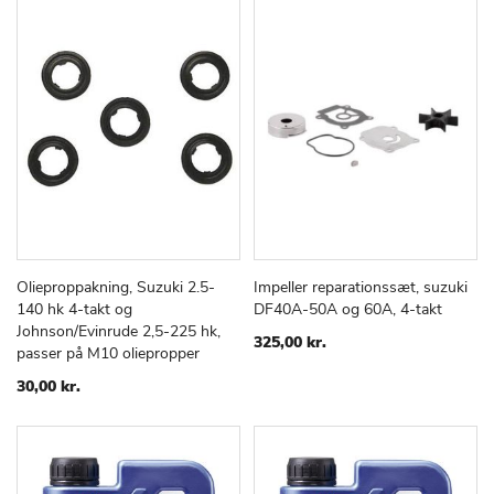
Olieproppakning, Suzuki 2.5-
Impeller reparationssæt, suzuki
TILFØJ
SAMMENLIGN
TILFØJ
SAMMEN
Læg i kurv
Læg i kurv
140 hk 4-takt og
DF40A-50A og 60A, 4-takt
TIL
TIL
Johnson/Evinrude 2,5-225 hk,
ØNSKE
ØNSKE
325,00 kr.
passer på M10 oliepropper
LISTE
LISTE
30,00 kr.