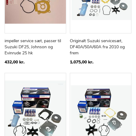
impeller service sæt, passer til
Originalt Suzuki servicesæt,
TILFØJ
SAMMENLIGN
TILFØJ
SAMMEN
Læg i kurv
Læg i kurv
Suzuki DF25, Johnson og
DF40A/50A/60A fra 2010 og
TIL
TIL
Evinrude 25 hk
frem
ØNSKE
ØNSKE
LISTE
LISTE
432,00 kr.
1.075,00 kr.