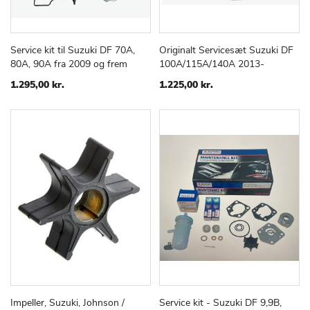
Service kit til Suzuki DF 70A,
Originalt Servicesæt Suzuki DF
TILFØJ
SAMMENLIGN
TILFØJ
SAMMEN
Læg i kurv
Læg i kurv
80A, 90A fra 2009 og frem
100A/115A/140A 2013-
TIL
TIL
ØNSKE
ØNSKE
1.295,00 kr.
1.225,00 kr.
LISTE
LISTE
Impeller, Suzuki, Johnson /
Service kit - Suzuki DF 9,9B,
TILFØJ
SAMMENLIGN
TILFØJ
SAMMEN
Læg i kurv
Læg i kurv