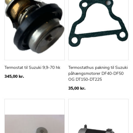
Termostat til Suzuki 9,9-70 hk
Termostathus pakning til Suzuki
TILFØJ
SAMMENLIGN
TILFØJ
SAMMEN
Læg i kurv
Læg i kurv
påhængsmotorer DF40-DF50
TIL
TIL
345,00 kr.
OG DT150-DT225
ØNSKE
ØNSKE
LISTE
LISTE
35,00 kr.