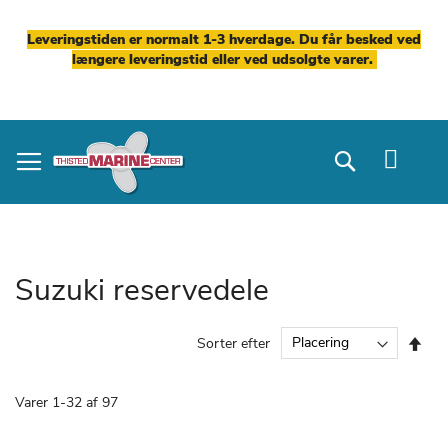
Leveringstiden er normalt 1-3 hverdage. Du får besked ved
længere leveringstid eller ved udsolgte varer.
Skip
to
Search
Content
Suzuki reservedele
Fal
Sorter efter
ord
Varer
1
-
32
af
97