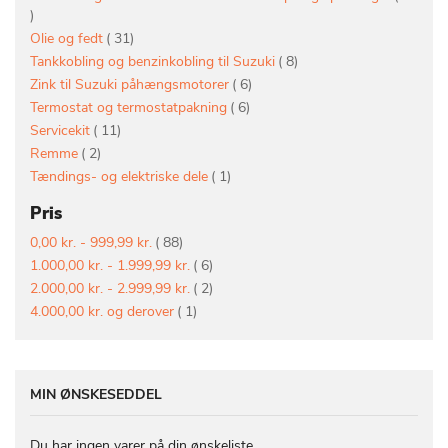
vare
vare
Olie og fedt
31
vare
Tankkobling og benzinkobling til Suzuki
8
vare
Zink til Suzuki påhængsmotorer
6
vare
Termostat og termostatpakning
6
vare
Servicekit
11
vare
Remme
2
vare
Tændings- og elektriske dele
1
Pris
vare
0,00 kr.
-
999,99 kr.
88
vare
1.000,00 kr.
-
1.999,99 kr.
6
vare
2.000,00 kr.
-
2.999,99 kr.
2
vare
4.000,00 kr.
og derover
1
MIN ØNSKESEDDEL
Du har ingen varer på din ønskeliste.