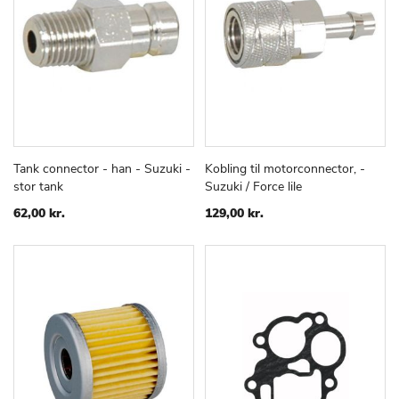
Tank connector - han - Suzuki -
Kobling til motorconnector, -
TILFØJ
SAMMENLIGN
TILFØJ
SAMMEN
Læg i kurv
Læg i kurv
stor tank
Suzuki / Force lile
TIL
TIL
ØNSKE
ØNSKE
62,00 kr.
129,00 kr.
LISTE
LISTE