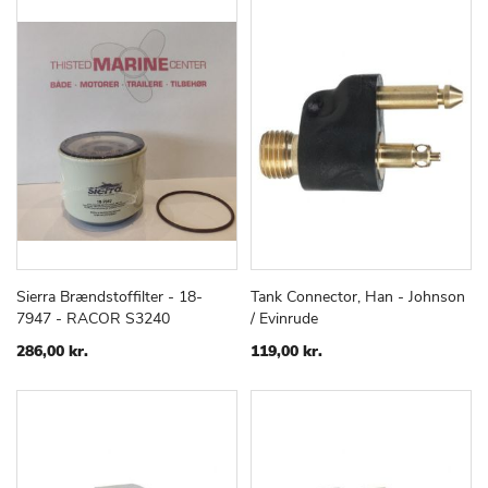
Sierra Brændstoffilter - 18-
Tank Connector, Han - Johnson
TILFØJ
SAMMENLIGN
TILFØJ
SAMMEN
Læg i kurv
Læg i kurv
7947 - RACOR S3240
/ Evinrude
TIL
TIL
ØNSKE
ØNSKE
286,00 kr.
119,00 kr.
LISTE
LISTE