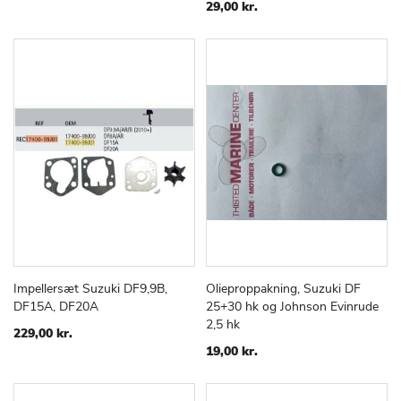
ØNSKE
ØNSKE
29,00 kr.
LISTE
LISTE
Impellersæt Suzuki DF9,9B,
Olieproppakning, Suzuki DF
TILFØJ
SAMMENLIGN
TILFØJ
SAMMEN
Læg i kurv
Læg i kurv
DF15A, DF20A
25+30 hk og Johnson Evinrude
TIL
TIL
2,5 hk
ØNSKE
ØNSKE
229,00 kr.
LISTE
LISTE
19,00 kr.