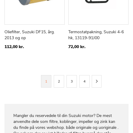
Oliefilter, Suzuki DF15, årg.
Termostatpakning, Suzuki 4-6
TILFØJ
SAMMENLIGN
TILFØJ
SAMMEN
Læg i kurv
Læg i kurv
2013 og op
hk, 13119-91J00
TIL
TIL
ØNSKE
ØNSKE
112,00 kr.
72,00 kr.
LISTE
LISTE
Side
Du
Side
Side
Side
Side
Videre
1
2
3
4
læser
i
øjeblikket
Mangler du reservedele til din Suzuki motor? De mest
side
anvendte dele som filtre, koblinger, impeller og zink kan
du finde på vores webshop. både originale og uoriginale .