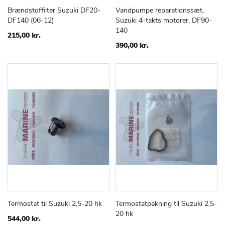
Brændstoffilter Suzuki DF20-
Vandpumpe reparationssæt,
TILFØJ
SAMMENLIGN
TILFØJ
SAMMEN
Læg i kurv
Læg i kurv
DF140 (06-12)
Suzuki 4-takts motorer, DF90-
TIL
TIL
140
ØNSKE
ØNSKE
215,00 kr.
LISTE
LISTE
390,00 kr.
Termostat til Suzuki 2,5-20 hk
Termostatpakning til Suzuki 2,5-
TILFØJ
SAMMENLIGN
TILFØJ
SAMMEN
Læg i kurv
Læg i kurv
20 hk
TIL
TIL
544,00 kr.