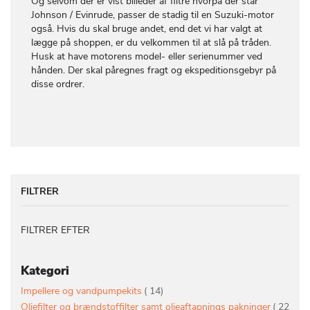
Og selvom der er vist billeder af filtre hvorpå der står
Johnson / Evinrude, passer de stadig til en Suzuki-motor
også. Hvis du skal bruge andet, end det vi har valgt at
lægge på shoppen, er du velkommen til at slå på tråden.
Husk at have motorens model- eller serienummer ved
hånden. Der skal påregnes fragt og ekspeditionsgebyr på
disse ordrer.
FILTRER
FILTRER EFTER
Kategori
vare
Impellere og vandpumpekits
14
Oliefilter og brændstoffilter samt olieaftapnings pakninger
22