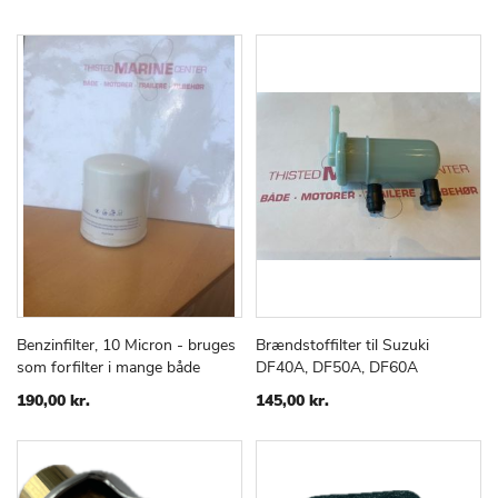
Benzinfilter, 10 Micron - bruges
Brændstoffilter til Suzuki
TILFØJ
SAMMENLIGN
TILFØJ
SAMMEN
Læg i kurv
Læg i kurv
som forfilter i mange både
DF40A, DF50A, DF60A
TIL
TIL
ØNSKE
ØNSKE
190,00 kr.
145,00 kr.
LISTE
LISTE