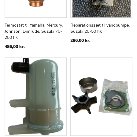
Termostat til Yamaha, Mercury,
Reparationssæt til vandpumpe,
TILFØJ
SAMMENLIGN
TILFØJ
SAMMEN
Læg i kurv
Læg i kurv
Johnson, Evinrude, Suzuki 70-
Suzuki 20-50 hk
TIL
TIL
250 hk
ØNSKE
ØNSKE
286,00 kr.
LISTE
LISTE
486,00 kr.