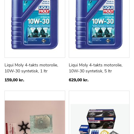
Liqui Moly 4-takts motorolie,
Liqui Moly 4-takts motorolie,
TILFØJ
SAMMENLIGN
TILFØJ
SAMMEN
Læg i kurv
Læg i kurv
10W-30 syntetisk, 1 ltr
10W-30 syntetisk, 5 ltr
TIL
TIL
ØNSKE
ØNSKE
159,00 kr.
629,00 kr.
LISTE
LISTE