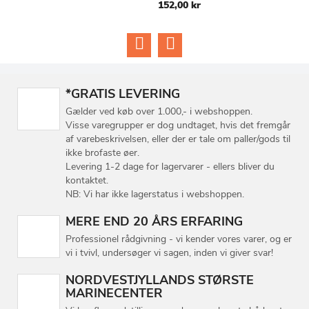
152,00 kr
9
LISTE
LISTE
*GRATIS LEVERING
Gælder ved køb over 1.000,- i webshoppen.
Visse varegrupper er dog undtaget, hvis det fremgår
af varebeskrivelsen, eller der er tale om paller/gods til
ikke brofaste øer.
Levering 1-2 dage for lagervarer - ellers bliver du
kontaktet.
NB: Vi har ikke lagerstatus i webshoppen.
MERE END 20 ÅRS ERFARING
Professionel rådgivning - vi kender vores varer, og er
vi i tvivl, undersøger vi sagen, inden vi giver svar!
NORDVESTJYLLANDS STØRSTE
MARINECENTER