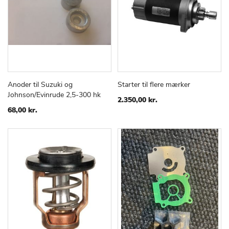
Anoder til Suzuki og
Starter til flere mærker
TILFØJ
SAMMENLIGN
TILFØJ
SAMMEN
Læg i kurv
Læg i kurv
Johnson/Evinrude 2,5-300 hk
TIL
TIL
2.350,00 kr.
ØNSKE
ØNSKE
68,00 kr.
LISTE
LISTE