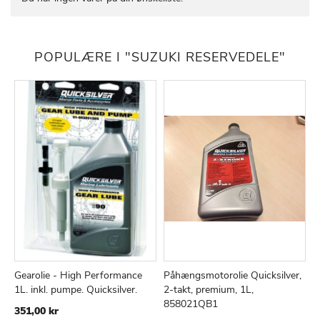
POPULÆRE I "SUZUKI RESERVEDELE"
Gearolie - High Performance
Påhængsmotorolie Quicksilver,
S
TILFØJ
SAMMENLIGN
TILFØJ
SAMMEN
Læg i kurv
Læg i kurv
1L. inkl. pumpe. Quicksilver.
2-takt, premium, 1L,
8
TIL
TIL
858021QB1
O
351,00 kr
ØNSKE
ØNSKE