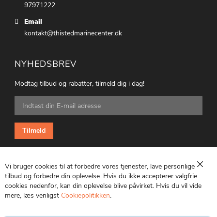
97971222
Email
kontakt@thistedmarinecenter.dk
NYHEDSBREV
Modtag tilbud og rabatter, tilmeld dig i dag!
Tilmeld
dig
vores
nyhedsbrev:
Tilmeld
Vi bruger cookies til at forbedre vores tjenester, lave personlige
Luk
tilbud og forbedre din oplevelse. Hvis du ikke accepterer valgfrie
cookies nedenfor, kan din oplevelse blive påvirket. Hvis du vil vide
CVR: 25847369
mere, læs venligst
Cookiepolitikken
.