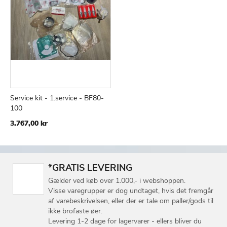
Service kit - 1.service - BF80-
TILFØJ
SAMMENLIGN
Læg i kurv
100
TIL
3.767,00 kr
ØNSKE
LISTE
*GRATIS LEVERING
Gælder ved køb over 1.000,- i webshoppen.
Visse varegrupper er dog undtaget, hvis det fremgår
af varebeskrivelsen, eller der er tale om paller/gods til
ikke brofaste øer.
Levering 1-2 dage for lagervarer - ellers bliver du