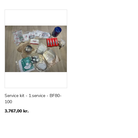
Service kit - 1.service - BF80-
TILFØJ
SAMMENLIGN
Læg i kurv
100
TIL
ØNSKE
3.767,00 kr.
LISTE