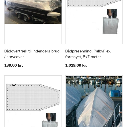
Bådovertræk til indendørs brug
Bådpresenning, PalbyFlex,
TILFØJ
SAMMENLIGN
TILFØJ
SAMMEN
Læg i kurv
Læg i kurv
/ støvcover
formsyet, 5x7 meter
TIL
TIL
ØNSKE
ØNSKE
139,00 kr.
1.019,00 kr.
LISTE
LISTE