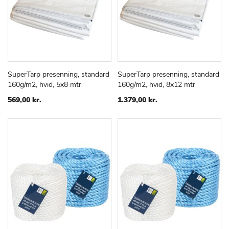
SuperTarp presenning, standard
SuperTarp presenning, standard
TILFØJ
SAMMENLIGN
TILFØJ
SAMMEN
Læg i kurv
Læg i kurv
160g/m2, hvid, 5x8 mtr
160g/m2, hvid, 8x12 mtr
TIL
TIL
ØNSKE
ØNSKE
569,00 kr.
1.379,00 kr.
LISTE
LISTE