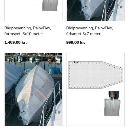
Bådpresenning, PalbyFlex,
Bådpresenning, PalbyFlex,
TILFØJ
SAMMENLIGN
TILFØJ
SAMMEN
Læg i kurv
Læg i kurv
formsyet, 5x10 meter
firkantet 5x7 meter
TIL
TIL
ØNSKE
ØNSKE
1.469,00 kr.
999,00 kr.
LISTE
LISTE