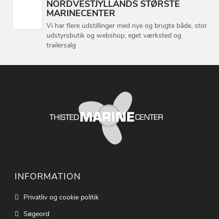
NORDVESTJYLLANDS STØRSTE
MARINECENTER
Vi har flere udstillinger med nye og brugte både, stor
udstyrsbutik og webshop, eget værksted og
trailersalg
INFORMATION
Privatliv og cookie politik
Søgeord