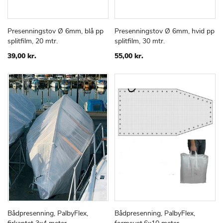
Presenningstov Ø 6mm, blå pp
Presenningstov Ø 6mm, hvid pp
TILFØJ
SAMMENLIGN
TILFØJ
SAMMEN
Læg i kurv
Læg i kurv
splitfilm, 20 mtr.
splitfilm, 30 mtr.
TIL
TIL
ØNSKE
ØNSKE
39,00 kr.
55,00 kr.
LISTE
LISTE
Bådpresenning, PalbyFlex,
Bådpresenning, PalbyFlex,
TILFØJ
SAMMENLIGN
TILFØJ
SAMMEN
Læg i kurv
Læg i kurv