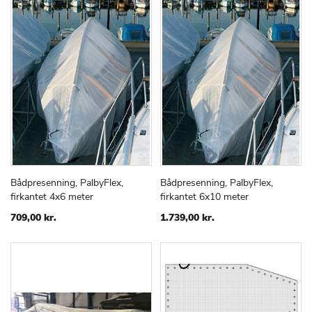
Bådpresenning, PalbyFlex,
Bådpresenning, PalbyFlex,
TILFØJ
SAMMENLIGN
TILFØJ
SAMMEN
Læg i kurv
Læg i kurv
firkantet 4x6 meter
firkantet 6x10 meter
TIL
TIL
ØNSKE
ØNSKE
709,00 kr.
1.739,00 kr.
LISTE
LISTE