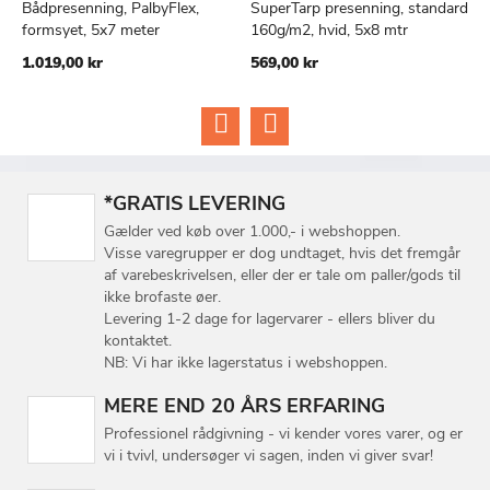
Bådpresenning, PalbyFlex,
SuperTarp presenning, standard
B
TILFØJ
SAMMENLIGN
TILFØJ
SAMMEN
Læg i kurv
Læg i kurv
formsyet, 5x7 meter
160g/m2, hvid, 5x8 mtr
f
TIL
TIL
1.019,00 kr
569,00 kr
1
ØNSKE
ØNSKE
LISTE
LISTE
*GRATIS LEVERING
Gælder ved køb over 1.000,- i webshoppen.
Visse varegrupper er dog undtaget, hvis det fremgår
af varebeskrivelsen, eller der er tale om paller/gods til
ikke brofaste øer.
Levering 1-2 dage for lagervarer - ellers bliver du
kontaktet.
NB: Vi har ikke lagerstatus i webshoppen.
MERE END 20 ÅRS ERFARING
Professionel rådgivning - vi kender vores varer, og er
vi i tvivl, undersøger vi sagen, inden vi giver svar!