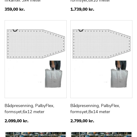
firkantet 3x4 meter
formsyet,6x10 meter
TIL
TIL
ØNSKE
ØNSKE
359,00 kr.
1.739,00 kr.
LISTE
LISTE
Bådpresenning, PalbyFlex,
Bådpresenning, PalbyFlex,
TILFØJ
SAMMENLIGN
TILFØJ
SAMMEN
Læg i kurv
Læg i kurv
formsyet,6x12 meter
formsyet,8x14 meter
TIL
TIL
ØNSKE
ØNSKE
2.099,00 kr.
2.799,00 kr.
LISTE
LISTE