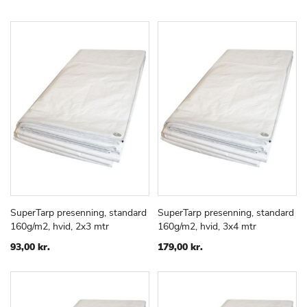
SuperTarp presenning, standard
SuperTarp presenning, standard
TILFØJ
SAMMENLIGN
TILFØJ
SAMMEN
Læg i kurv
Læg i kurv
160g/m2, hvid, 2x3 mtr
160g/m2, hvid, 3x4 mtr
TIL
TIL
ØNSKE
ØNSKE
93,00 kr.
179,00 kr.
LISTE
LISTE