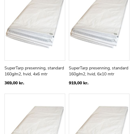
SuperTarp presenning, standard
SuperTarp presenning, standard
TILFØJ
SAMMENLIGN
TILFØJ
SAMMEN
Læg i kurv
Læg i kurv
160g/m2, hvid, 4x6 mtr
160g/m2, hvid, 6x10 mtr
TIL
TIL
ØNSKE
ØNSKE
369,00 kr.
919,00 kr.
LISTE
LISTE