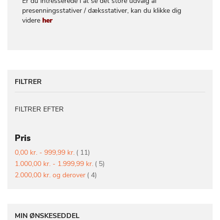
Er du intresserede i at se det store udvalg af
presenningsstativer / dæksstativer, kan du klikke dig
videre
her
FILTRER
FILTRER EFTER
Pris
vare
0,00 kr.
-
999,99 kr.
11
vare
1.000,00 kr.
-
1.999,99 kr.
5
vare
2.000,00 kr.
og derover
4
MIN ØNSKESEDDEL