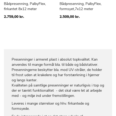
Bådpresenning, PalbyFlex,
Bådpresenning, PalbyFlex,
TILFØJ
SAMMENLIGN
TILFØJ
SAMMEN
Læg i kurv
Læg i kurv
firkantet 8x12 meter
formsyet,7x12 meter
TIL
TIL
ØNSKE
ØNSKE
2.759,00 kr.
2.509,00 kr.
LISTE
LISTE
Presenninger i armeret plast i absolut topkvalitet. Kan
anvendes til mange formål bla. til både og bådstativer.
Presenningerne beskytter bla. mod UV-stråler, de holder
til frost uden at krakelere og har forstærkning i hjørner
og langs kanter.
Kvaliteten på samtlige presenninger er naturligvis i top og
der er tænkt funktionalitet - det skal være let at arbejde
med - og miljø ind under fremstillingen.
Leveres i mange størrelser og hhv. firkantede og
formsyede.