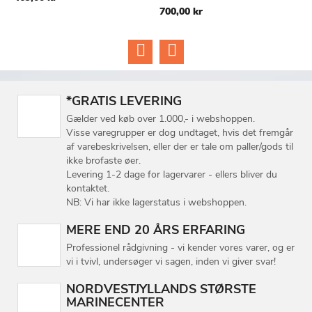
700,00 kr
5
ØNSKE
ØNSKE
LISTE
LISTE
*GRATIS LEVERING
Gælder ved køb over 1.000,- i webshoppen.
Visse varegrupper er dog undtaget, hvis det fremgår
af varebeskrivelsen, eller der er tale om paller/gods til
ikke brofaste øer.
Levering 1-2 dage for lagervarer - ellers bliver du
kontaktet.
NB: Vi har ikke lagerstatus i webshoppen.
MERE END 20 ÅRS ERFARING
Professionel rådgivning - vi kender vores varer, og er
vi i tvivl, undersøger vi sagen, inden vi giver svar!
NORDVESTJYLLANDS STØRSTE
MARINECENTER