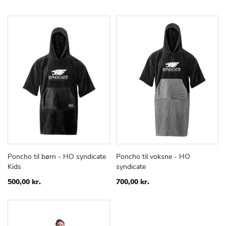
Poncho til børn - HO syndicate
Poncho til voksne - HO
TILFØJ
SAMMENLIGN
TILFØJ
SAMMEN
Læg i kurv
Læg i kurv
Kids
syndicate
TIL
TIL
ØNSKE
ØNSKE
500,00 kr.
700,00 kr.
LISTE
LISTE