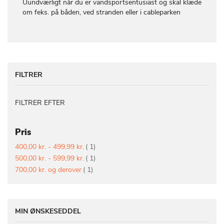
Uundværligt når du er vandsportsentusiast og skal klæde
om feks. på båden, ved stranden eller i cableparken
FILTRER
FILTRER EFTER
Pris
vare
400,00 kr.
-
499,99 kr.
1
vare
500,00 kr.
-
599,99 kr.
1
vare
700,00 kr.
og derover
1
MIN ØNSKESEDDEL