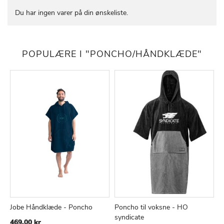
Du har ingen varer på din ønskeliste.
POPULÆRE I "PONCHO/HÅNDKLÆDE"
Jobe Håndklæde - Poncho
Poncho til voksne - HO
P
TILFØJ
SAMMENLIGN
TILFØJ
SAMMEN
Læg i kurv
Læg i kurv
syndicate
K
469,00 kr
TIL
TIL