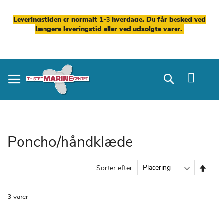
Leveringstiden er normalt 1-3 hverdage. Du får besked ved
længere leveringstid eller ved udsolgte varer.
Skip
to
Search
Content
Poncho/håndklæde
Fal
Sorter efter
ord
3
varer