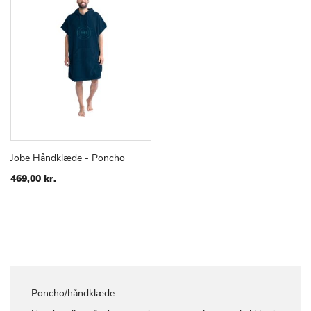
Jobe Håndklæde - Poncho
TILFØJ
SAMMENLIGN
Læg i kurv
TIL
469,00 kr.
ØNSKE
LISTE
Poncho/håndklæde