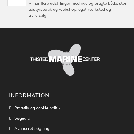
Vi har flere udstillinger med nye og brugte både, stor
udstyrsbutik og webshop, eget værksted og
trailersalg
INFORMATION
Privatliv og cookie politik
Søgeord
Avanceret søgning