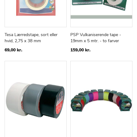
Tesa Lærredstape, sort eller
PSP Vulkaniserende tape -
TILFØJ
SAMMENLIGN
TILFØJ
SAMMEN
Læg i kurv
Læg i kurv
hvid, 2,75 x 38 mm
19mm x 5 mtr. - to farver
TIL
TIL
ØNSKE
ØNSKE
69,00 kr.
159,00 kr.
LISTE
LISTE