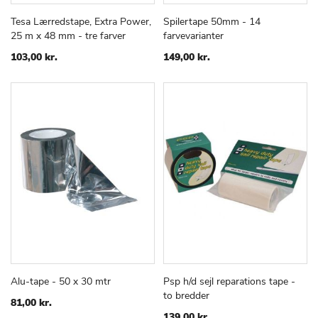
Tesa Lærredstape, Extra Power,
Spilertape 50mm - 14
TILFØJ
SAMMENLIGN
TILFØJ
SAMMEN
Læg i kurv
Læg i kurv
25 m x 48 mm - tre farver
farvevarianter
TIL
TIL
ØNSKE
ØNSKE
103,00 kr.
149,00 kr.
LISTE
LISTE
Alu-tape - 50 x 30 mtr
Psp h/d sejl reparations tape -
TILFØJ
SAMMENLIGN
TILFØJ
SAMMEN
Læg i kurv
Læg i kurv
to bredder
TIL
TIL
81,00 kr.
ØNSKE
ØNSKE
139,00 kr.