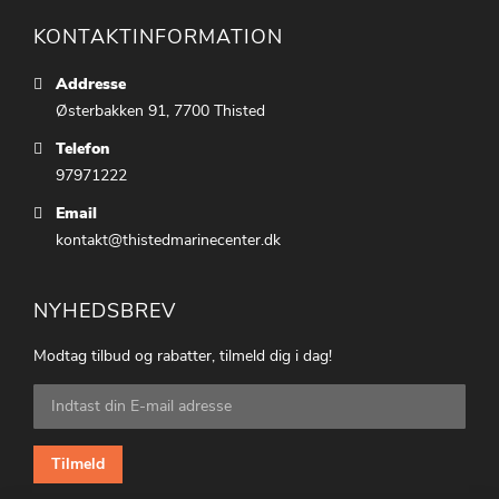
KONTAKTINFORMATION
Addresse
Østerbakken 91, 7700 Thisted
Telefon
97971222
Email
kontakt@thistedmarinecenter.dk
NYHEDSBREV
Modtag tilbud og rabatter, tilmeld dig i dag!
Tilmeld
dig
vores
nyhedsbrev:
Tilmeld