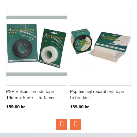
PSP Vulkaniserende tape -
Psp h/d sejl reparations tape -
V
TILFØJ
SAMMENLIGN
TILFØJ
SAMMEN
Læg i kurv
Læg i kurv
19mm x 5 mtr. - to farver
to bredder
1
TIL
TIL
159,00 kr
139,00 kr
6
ØNSKE
ØNSKE
LISTE
LISTE