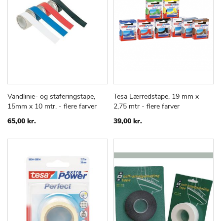
Vandlinie- og staferingstape,
Tesa Lærredstape, 19 mm x
TILFØJ
SAMMENLIGN
TILFØJ
SAMMEN
Læg i kurv
Læg i kurv
15mm x 10 mtr. - flere farver
2,75 mtr - flere farver
TIL
TIL
ØNSKE
ØNSKE
65,00 kr.
39,00 kr.
LISTE
LISTE