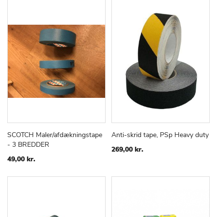
SCOTCH Maler/afdækningstape
Anti-skrid tape, PSp Heavy duty
TILFØJ
SAMMENLIGN
TILFØJ
SAMMEN
Læg i kurv
Læg i kurv
- 3 BREDDER
TIL
TIL
269,00 kr.
ØNSKE
ØNSKE
49,00 kr.
LISTE
LISTE