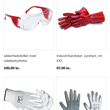
sikkerhedsbriller med
Industrihandsker, syrefast, str
TILFØJ
SAMMENLIGN
TILFØJ
SAMMEN
Læg i kurv
Læg i kurv
sidebeskyttelse
XXL
TIL
TIL
ØNSKE
ØNSKE
100,00 kr.
97,00 kr.
LISTE
LISTE