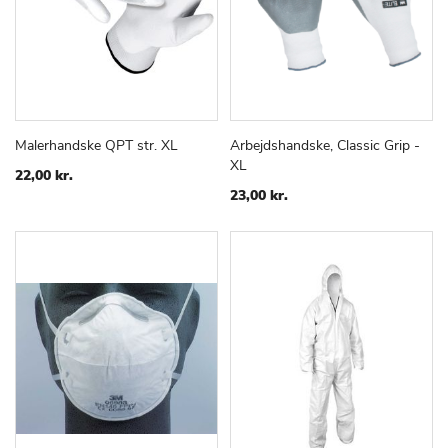
Malerhandske QPT str. XL
Arbejdshandske, Classic Grip -
TILFØJ
SAMMENLIGN
TILFØJ
SAMMEN
Læg i kurv
Læg i kurv
XL
TIL
TIL
22,00 kr.
ØNSKE
ØNSKE
23,00 kr.
LISTE
LISTE