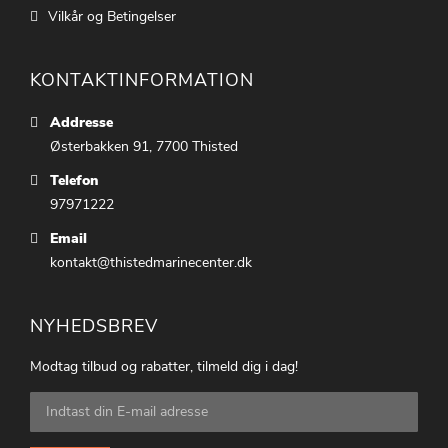
Vilkår og Betingelser
KONTAKTINFORMATION
Addresse
Østerbakken 91, 7700 Thisted
Telefon
97971222
Email
kontakt@thistedmarinecenter.dk
NYHEDSBREV
Modtag tilbud og rabatter, tilmeld dig i dag!
Tilmeld
dig
vores