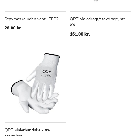
Støvmaske uden ventil FFP2
QPT Maledragt/støvdragt, str
TILFØJ
SAMMENLIGN
TILFØJ
SAMMEN
Læg i kurv
Læg i kurv
XXL
TIL
TIL
28,00 kr.
ØNSKE
ØNSKE
161,00 kr.
LISTE
LISTE
QPT Malerhandske - tre
TILFØJ
SAMMENLIGN
Læg i kurv