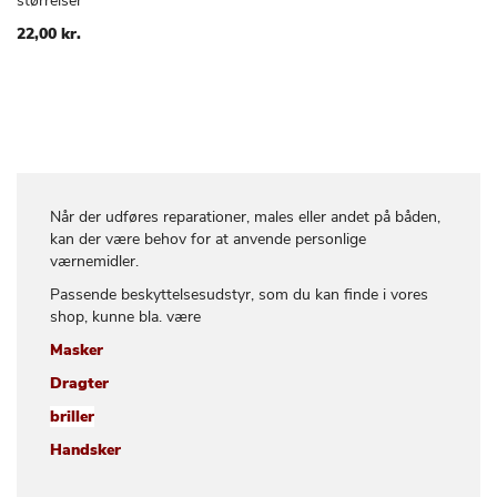
størrelser
TIL
ØNSKE
22,00 kr.
LISTE
Når der udføres reparationer, males eller andet på båden,
kan der være behov for at anvende personlige
værnemidler.
Passende beskyttelsesudstyr, som du kan finde i vores
shop, kunne bla. være
Masker
Dragter
briller
Handsker