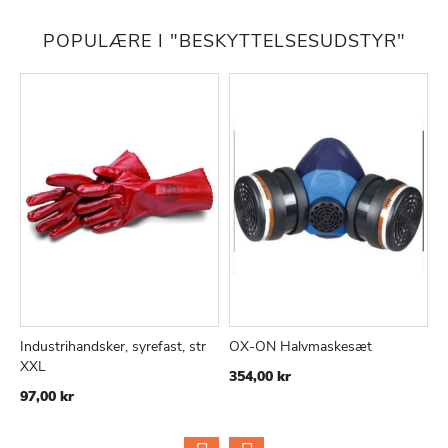
POPULÆRE I "BESKYTTELSESUDSTYR"
Industrihandsker, syrefast, str
OX-ON Halvmaskesæt
Q
TILFØJ
SAMMENLIGN
TILFØJ
SAMMEN
Læg i kurv
Læg i kurv
XXL
X
354,00 kr
TIL
TIL
97,00 kr
1
ØNSKE
ØNSKE
LISTE
LISTE