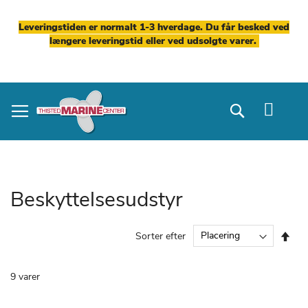
Leveringstiden er normalt 1-3 hverdage. Du får besked ved
længere leveringstid eller ved udsolgte varer.
Skip
to
Search
Content
Beskyttelsesudstyr
Fal
Sorter efter
ord
9
varer