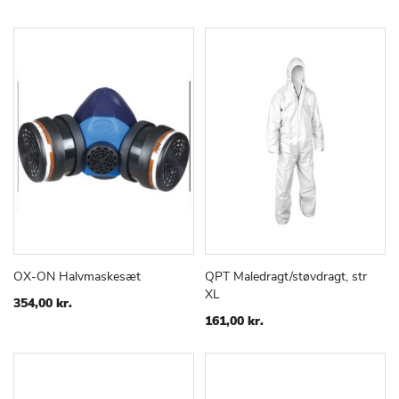
OX-ON Halvmaskesæt
QPT Maledragt/støvdragt, str
TILFØJ
SAMMENLIGN
TILFØJ
SAMMEN
Læg i kurv
Læg i kurv
XL
TIL
TIL
354,00 kr.
ØNSKE
ØNSKE
161,00 kr.
LISTE
LISTE