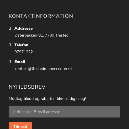
KONTAKTINFORMATION
Addresse
Østerbakken 91, 7700 Thisted
Telefon
97971222
Email
kontakt@thistedmarinecenter.dk
NYHEDSBREV
Modtag tilbud og rabatter, tilmeld dig i dag!
Tilmeld
dig
vores
nyhedsbrev:
Tilmeld