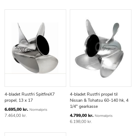
4-bladet Rustfri SpitfireX7
4-bladet Rustfri propel til
TILFØJ
SAMMENLIGN
TILFØJ
SAMMEN
Læg i kurv
Læg i kurv
propel, 13 x 17
Nissan & Tohatsu 60-140 hk, 4
TIL
TIL
1/4" gearkasse
ØNSKE
ØNSKE
Special
6.695,00 kr.
Normalpris
Price
LISTE
LISTE
Special
7.464,00 kr.
4.799,00 kr.
Normalpris
Price
6.198,00 kr.