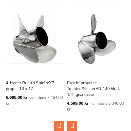
4-bladet Rustfri SpitfireX7
Rustfri propel til
4
TILFØJ
SAMMENLIGN
TILFØJ
SAMMEN
Læg i kurv
Læg i kurv
propel, 13 x 17
Tohatsu/Nissan 60-140 hk, 4
N
TIL
TIL
1/4" gearkasse
1
Tilbudspris
6.695,00 kr
7.464,00
Normalpris
ØNSKE
ØNSKE
Tilbudspris
Ti
kr
4.599,00 kr
5.848,00
4
Normalpris
LISTE
LISTE
kr
k