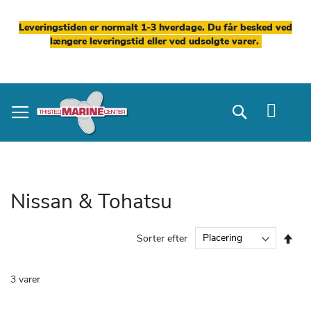
Leveringstiden er normalt 1-3 hverdage. Du får besked ved
længere leveringstid eller ved udsolgte varer.
Skip
to
Search
Content
Nissan & Tohatsu
Fal
Sorter efter
ord
3
varer