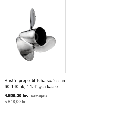
Rustfri propel til Tohatsu/Nissan
TILFØJ
SAMMENLIGN
Læg i kurv
60-140 hk, 4 1/4" gearkasse
TIL
ØNSKE
Special
4.599,00 kr.
Normalpris
Price
LISTE
5.848,00 kr.