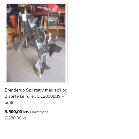
Brenderup Spilstativ med spil og
TILFØJ
SAMMENLIGN
Læg i kurv
2 sorte kølruller, DL2000LBS -
TIL
outlet
ØNSKE
LISTE
Special
3.500,00 kr.
Normalpris
Price
6.280,00 kr.