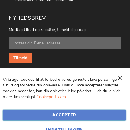
NYHEDSBREV
Modtag tilbud og rabatter, tilmeld dig i dag!
Tilmeld
dig
vores
nyhedsbrev:
Tilmeld
Vi bruger cookies til at forbedre vores tjenester, lave personlige
Luk
tilbud og forbedre din oplevelse. Hvis du ikke accepterer valgfrie
cookies nedenfor, kan din oplevelse blive påvirket. Hvis du vil vide
CVR: 25847369
mere, læs venligst
Cookiepolitikken
.
ACCEPTER
INDSTILLINGER