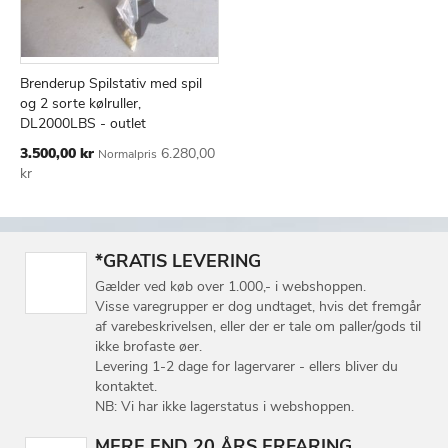
Brenderup Spilstativ med spil
TILFØJ
SAMMENLIGN
Læg i kurv
og 2 sorte kølruller,
TIL
DL2000LBS - outlet
ØNSKE
Tilbudspris
3.500,00 kr
6.280,00
Normalpris
LISTE
kr
*GRATIS LEVERING
Gælder ved køb over 1.000,- i webshoppen.
Visse varegrupper er dog undtaget, hvis det fremgår
af varebeskrivelsen, eller der er tale om paller/gods til
ikke brofaste øer.
Levering 1-2 dage for lagervarer - ellers bliver du
kontaktet.
NB: Vi har ikke lagerstatus i webshoppen.
MERE END 20 ÅRS ERFARING