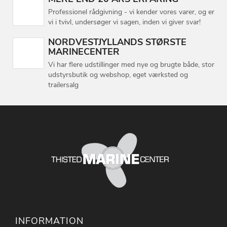
Professionel rådgivning - vi kender vores varer, og er
vi i tvivl, undersøger vi sagen, inden vi giver svar!
NORDVESTJYLLANDS STØRSTE
MARINECENTER
Vi har flere udstillinger med nye og brugte både, stor
udstyrsbutik og webshop, eget værksted og
trailersalg
INFORMATION