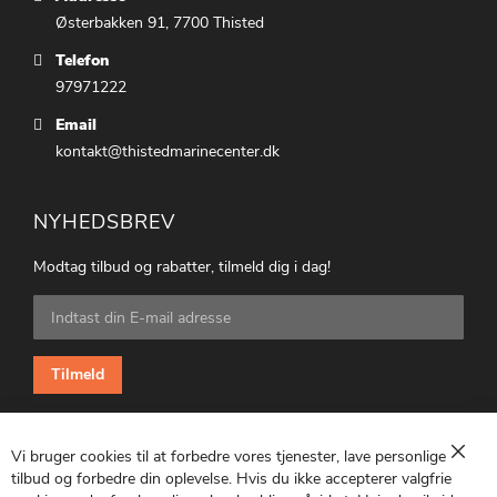
Østerbakken 91, 7700 Thisted
Telefon
97971222
Email
kontakt@thistedmarinecenter.dk
NYHEDSBREV
Modtag tilbud og rabatter, tilmeld dig i dag!
Tilmeld
dig
vores
nyhedsbrev:
Tilmeld
Vi bruger cookies til at forbedre vores tjenester, lave personlige
Luk
tilbud og forbedre din oplevelse. Hvis du ikke accepterer valgfrie