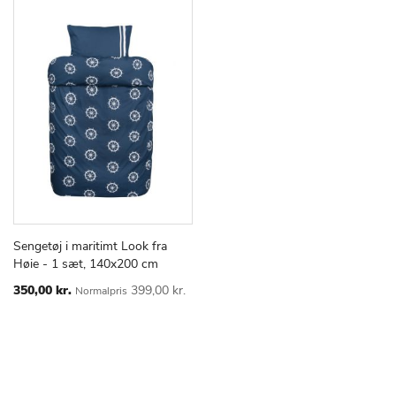
Sengetøj i maritimt Look fra
TILFØJ
SAMMENLIGN
Læg i kurv
Høie - 1 sæt, 140x200 cm
TIL
ØNSKE
Special
350,00 kr.
399,00 kr.
Normalpris
Price
LISTE