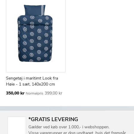
Sengetøj i maritimt Look fra
TILFØJ
SAMMENLIGN
Læg i kurv
Høie - 1 sæt, 140x200 cm
TIL
Tilbudspris
350,00 kr
399,00 kr
Normalpris
ØNSKE
LISTE
*GRATIS LEVERING
Gælder ved køb over 1.000,- i webshoppen.
Visse varegrupper er dog undtaget, hvis det fremgår