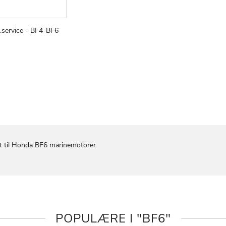
1.service - BF4-BF6
TILFØJ
SAMMENLIGN
v
TIL
ØNSKE
LISTE
it til Honda BF6 marinemotorer
POPULÆRE I "BF6"