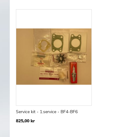
Service kit - 1.service - BF4-BF6
TILFØJ
SAMMENLIGN
Læg i kurv
825,00 kr
TIL
ØNSKE
LISTE