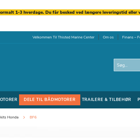
normalt 1-3 hverdage. Du får besked ved længere leveringstid eller 
Velkommen Til Thisted Marine Center
Om os
Finans – F
Search
OTORER
DELE TIL BÅDMOTORER
TRAILERE & TILBEHØR
 kits Honda
BF6