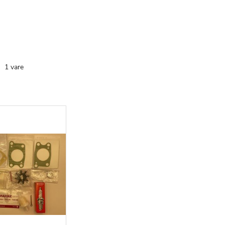
te
1
vare