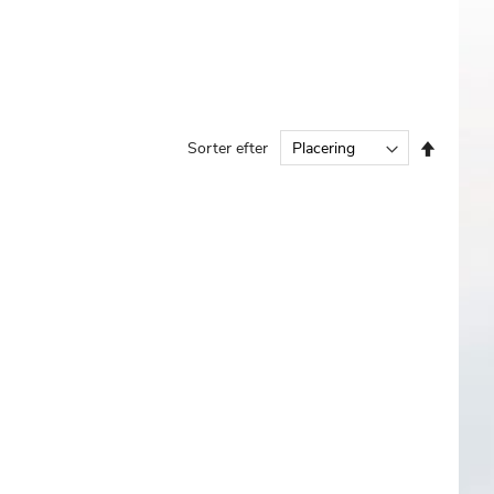
Faldend
Sorter efter
orden