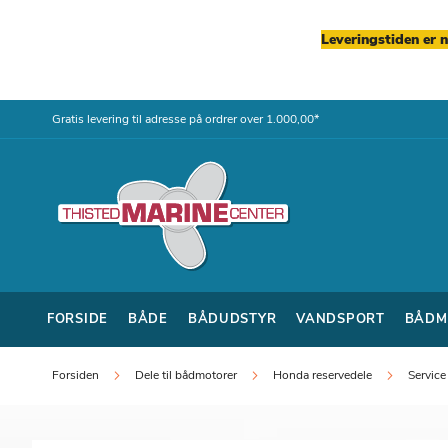
Leveringstiden er 
Skip
Gratis levering til adresse på ordrer over 1.000,00*
to
Content
FORSIDE
BÅDE
BÅDUDSTYR
VANDSPORT
BÅDM
Forsiden
Dele til bådmotorer
Honda reservedele
Service