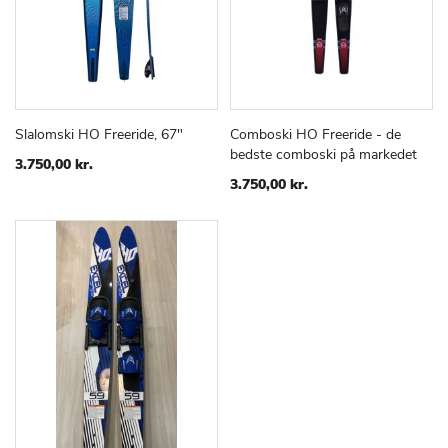
Slalomski HO Freeride, 67"
Comboski HO Freeride - de
TILFØJ
SAMMENLIGN
TILFØJ
SAMMEN
Læg i kurv
Læg i kurv
bedste comboski på markedet
TIL
TIL
3.750,00 kr.
ØNSKE
ØNSKE
3.750,00 kr.
LISTE
LISTE