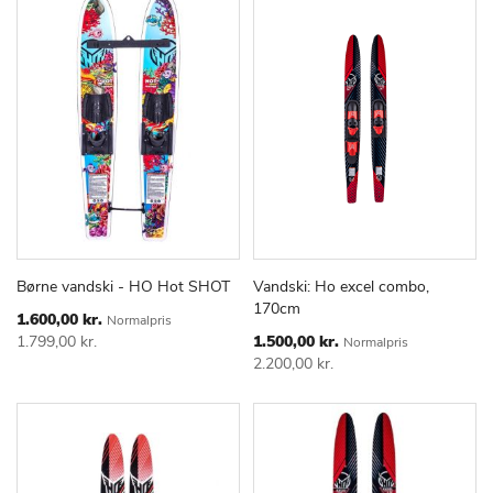
Børne vandski - HO Hot SHOT
Vandski: Ho excel combo,
TILFØJ
SAMMENLIGN
TILFØJ
SAMMEN
Læg i kurv
Læg i kurv
170cm
TIL
TIL
Special
1.600,00 kr.
Normalpris
Price
ØNSKE
ØNSKE
Special
1.799,00 kr.
1.500,00 kr.
Normalpris
Price
LISTE
LISTE
2.200,00 kr.