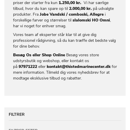
priser der starter fra kun
1.250,00 kr.
Vi har særlige
tilbud, hvor du kan spare op til
2.000,00 kr.
på udvalgte
produkter. Fra
Jobe Vandski / comboski, Allegre
i
forskellige farver og størrelser til
slalomski HO Omni
,
har vi noget for enhver smag.
Vores team af eksperter står klar til at give dig
professionel rådgivning, så du kan træffe det bedste valg
for dine behov.
Besøg Os eller Shop Online
Besøg vores store
udstyrsbutik og webshop, eller kontakt os
på
97971222
eller
kontakt@thistedmarinecenter.dk
for
mere information. Tilmeld dig vores nyhedsbrev for at
modtage eksklusive tilbud og rabatter.
FILTRER