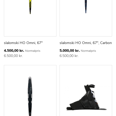
slalomski HO Omni, 67"
slalomski HO Omni, 67", Carbon
TILFØJ
SAMMENLIGN
TILFØJ
SAMMEN
Læg i kurv
Læg i kurv
TIL
TIL
Special
Special
4.500,00 kr.
5.000,00 kr.
Normalpris
Normalpris
Price
Price
ØNSKE
ØNSKE
6.500,00 kr.
6.500,00 kr.
LISTE
LISTE