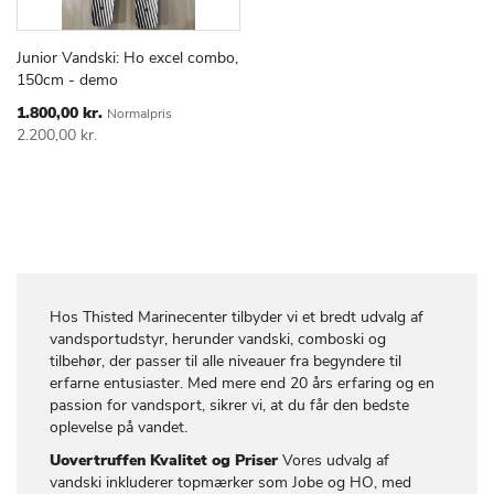
Junior Vandski: Ho excel combo,
TILFØJ
SAMMENLIGN
Læg i kurv
150cm - demo
TIL
ØNSKE
Special
1.800,00 kr.
Normalpris
Price
LISTE
2.200,00 kr.
Hos Thisted Marinecenter tilbyder vi et bredt udvalg af
vandsportudstyr, herunder vandski, comboski og
tilbehør, der passer til alle niveauer fra begyndere til
erfarne entusiaster. Med mere end 20 års erfaring og en
passion for vandsport, sikrer vi, at du får den bedste
oplevelse på vandet.
Uovertruffen Kvalitet og Priser
Vores udvalg af
vandski inkluderer topmærker som Jobe og HO, med