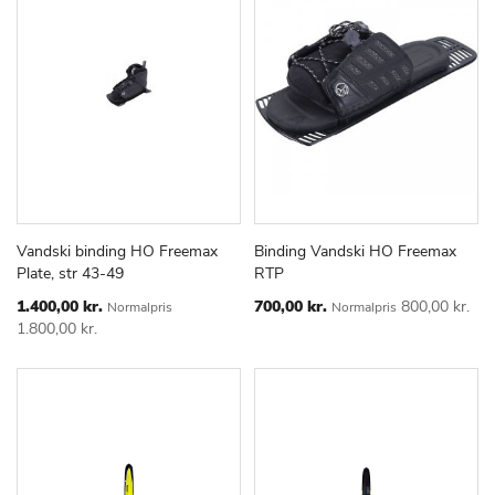
Vandski binding HO Freemax
Binding Vandski HO Freemax
TILFØJ
SAMMENLIGN
TILFØJ
SAMMEN
Læg i kurv
Læg i kurv
Plate, str 43-49
RTP
TIL
TIL
ØNSKE
ØNSKE
Special
Special
1.400,00 kr.
700,00 kr.
800,00 kr.
Normalpris
Normalpris
Price
Price
LISTE
LISTE
1.800,00 kr.