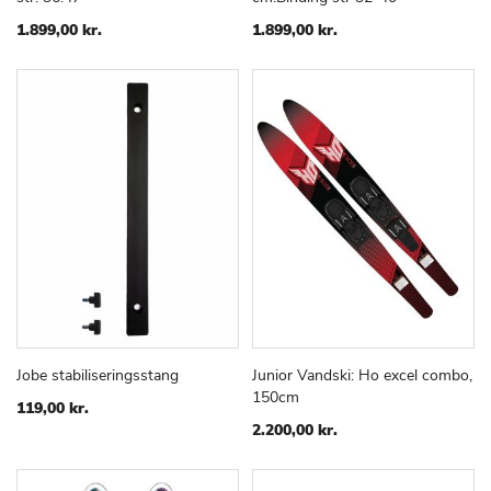
ØNSKE
ØNSKE
LISTE
LISTE
1.899,00 kr.
1.899,00 kr.
Jobe stabiliseringsstang
Junior Vandski: Ho excel combo,
TILFØJ
SAMMENLIGN
TILFØJ
SAMMEN
Læg i kurv
Læg i kurv
150cm
TIL
TIL
119,00 kr.
ØNSKE
ØNSKE
2.200,00 kr.
LISTE
LISTE