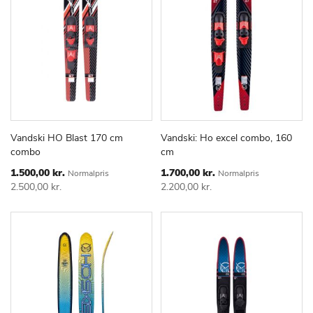
Vandski HO Blast 170 cm
Vandski: Ho excel combo, 160
TILFØJ
SAMMENLIGN
TILFØJ
SAMMEN
Læg i kurv
Læg i kurv
combo
cm
TIL
TIL
ØNSKE
ØNSKE
Special
Special
1.500,00 kr.
1.700,00 kr.
Normalpris
Normalpris
Price
Price
LISTE
LISTE
2.500,00 kr.
2.200,00 kr.