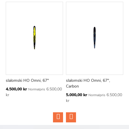
slalomski HO Omni, 67"
slalomski HO Omni, 67",
J
TILFØJ
SAMMENLIGN
TILFØJ
SAMMEN
Læg i kurv
Læg i kurv
Carbon
c
Tilbudspris
4.500,00 kr
6.500,00
Normalpris
TIL
TIL
Tilbudspris
Ti
kr
5.000,00 kr
6.500,00
1
Normalpris
ØNSKE
ØNSKE
kr
k
LISTE
LISTE