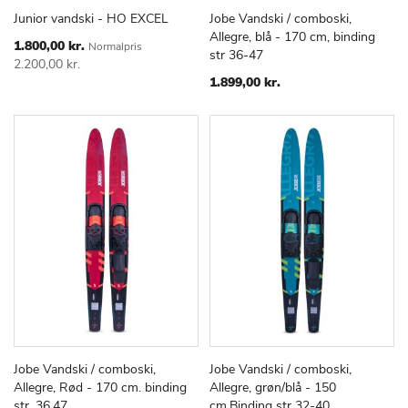
Junior vandski - HO EXCEL
Jobe Vandski / comboski,
TILFØJ
SAMMENLIGN
TILFØJ
SAMMEN
Læg i kurv
Læg i kurv
Allegre, blå - 170 cm, binding
TIL
TIL
Special
1.800,00 kr.
Normalpris
str 36-47
Price
ØNSKE
ØNSKE
2.200,00 kr.
LISTE
LISTE
1.899,00 kr.
Jobe Vandski / comboski,
Jobe Vandski / comboski,
TILFØJ
SAMMENLIGN
TILFØJ
SAMMEN
Læg i kurv
Læg i kurv
Allegre, Rød - 170 cm. binding
Allegre, grøn/blå - 150
TIL
TIL
str. 36.47
cm.Binding str 32-40