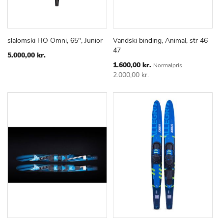
slalomski HO Omni, 65", Junior
Vandski binding, Animal, str 46-
TILFØJ
SAMMENLIGN
TILFØJ
SAMMEN
Læg i kurv
Læg i kurv
47
TIL
TIL
5.000,00 kr.
ØNSKE
ØNSKE
Special
1.600,00 kr.
Normalpris
Price
LISTE
LISTE
2.000,00 kr.