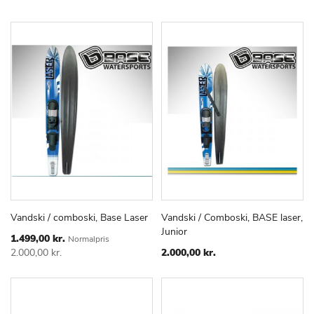
Vandski / comboski, Base Laser
Vandski / Comboski, BASE laser,
TILFØJ
SAMMENLIGN
TILFØJ
SAMMEN
Læg i kurv
Læg i kurv
Junior
TIL
TIL
Special
1.499,00 kr.
Normalpris
Price
ØNSKE
ØNSKE
2.000,00 kr.
2.000,00 kr.
LISTE
LISTE