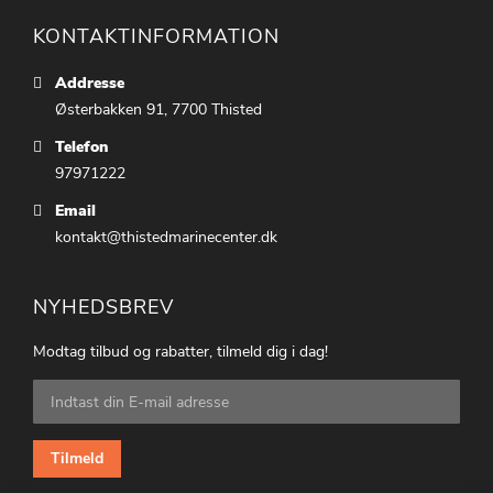
KONTAKTINFORMATION
Addresse
Østerbakken 91, 7700 Thisted
Telefon
97971222
Email
kontakt@thistedmarinecenter.dk
NYHEDSBREV
Modtag tilbud og rabatter, tilmeld dig i dag!
Tilmeld
dig
vores
nyhedsbrev:
Tilmeld