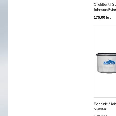
Oliefilter til 
Læg i kur
Johnson/Evin
175,00 kr.
Evinrude / Jo
Læg i kur
oliefilter