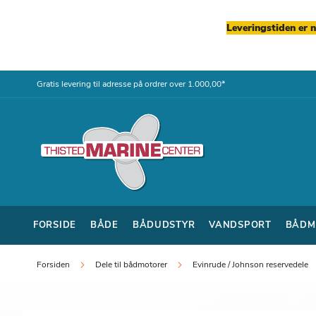
Leveringstiden er 
Skip
Gratis levering til adresse på ordrer over 1.000,00*
to
Content
FORSIDE
BÅDE
BÅDUDSTYR
VANDSPORT
BÅDM
Forsiden
Dele til bådmotorer
Evinrude / Johnson reservedele