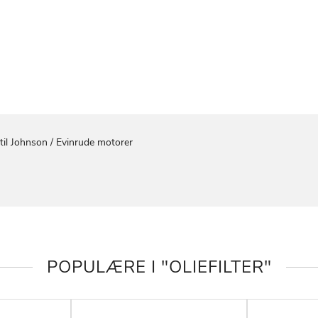
ØNSKE
LISTE
r til Johnson / Evinrude motorer
POPULÆRE I "OLIEFILTER"