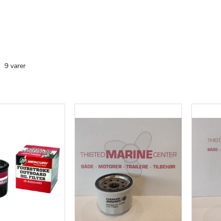
te
9
varer