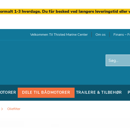
normalt 1-3 hverdage. Du får besked ved længere leveringstid eller 
Velkommen Til Thisted Marine Center
Om os
Finans – F
Search
OTORER
DELE TIL BÅDMOTORER
TRAILERE & TILBEHØR
Oliefilter