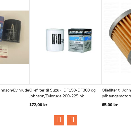
 Johnson/Evinrude
Oliefilter til Suzuki DF150-DF300 og
Oliefilter til J
ILFØJ
SAMMENLIGN
TILFØJ
SAMMENLIGN
Læg i kurv
Læg i kurv
Johnson/Evinrude 200-225 hk
påhængsmotorer
IL
TIL
172,00 kr
65,00 kr
NSKE
ØNSKE
ISTE
LISTE