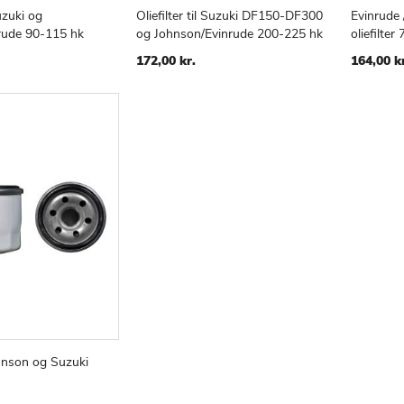
Suzuki og
Oliefilter til Suzuki DF150-DF300
Evinrude 
TILFØJ
SAMMENLIGN
TILFØJ
SAMMENLIGN
v
Læg i kurv
Læg i
rude 90-115 hk
og Johnson/Evinrude 200-225 hk
oliefilter
TIL
TIL
ØNSKE
ØNSKE
172,00 kr.
164,00 k
LISTE
LISTE
hnson og Suzuki
TILFØJ
SAMMENLIGN
v
TIL