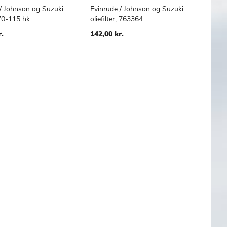
/ Johnson og Suzuki
Evinrude / Johnson og Suzuki
TILFØJ
SAMMENLIGN
TILFØJ
SAMMENLIGN
 kurv
Læg i kurv
 70-115 hk
oliefilter, 763364
TIL
TIL
ØNSKE
ØNSKE
r.
142,00 kr.
LISTE
LISTE