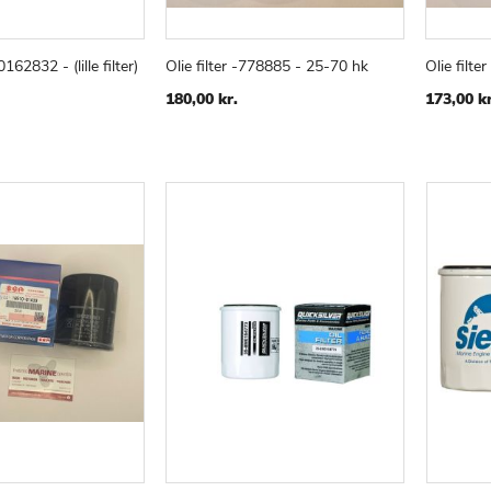
0162832 - (lille filter)
Olie filter -778885 - 25-70 hk
Olie filt
TILFØJ
SAMMENLIGN
TILFØJ
SAMMENLIGN
v
Læg i kurv
Læg i
TIL
TIL
180,00 kr.
173,00 kr
ØNSKE
ØNSKE
LISTE
LISTE