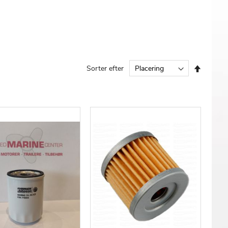
Faldend
Sorter efter
orden