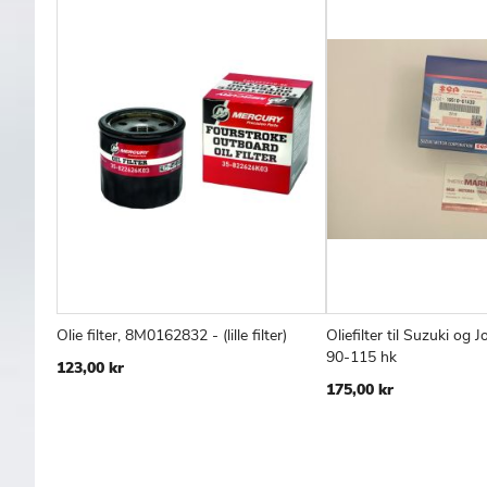
Olie filter, 8M0162832 - (lille filter)
Oliefilter til Suzuki og
TILFØJ
SAMMENLIGN
T
Læg i kurv
Læg i kurv
90-115 hk
123,00 kr
TIL
T
175,00 kr
ØNSKE
Ø
LISTE
L