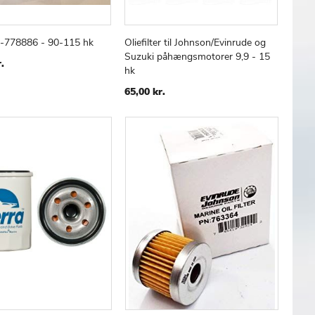
er -778886 - 90-115 hk
Oliefilter til Johnson/Evinrude og
TILFØJ
SAMMENLIGN
TILFØJ
SAMMENLIGN
 kurv
Læg i kurv
Suzuki påhængsmotorer 9,9 - 15
TIL
TIL
.
hk
ØNSKE
ØNSKE
LISTE
LISTE
65,00 kr.