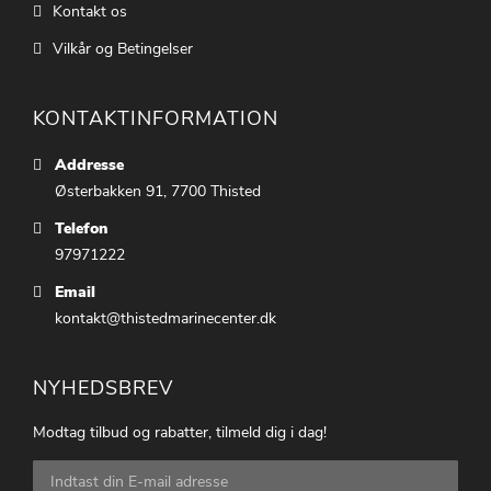
Kontakt os
Vilkår og Betingelser
KONTAKTINFORMATION
Addresse
Østerbakken 91, 7700 Thisted
Telefon
97971222
Email
kontakt@thistedmarinecenter.dk
NYHEDSBREV
Modtag tilbud og rabatter, tilmeld dig i dag!
Tilmeld
dig