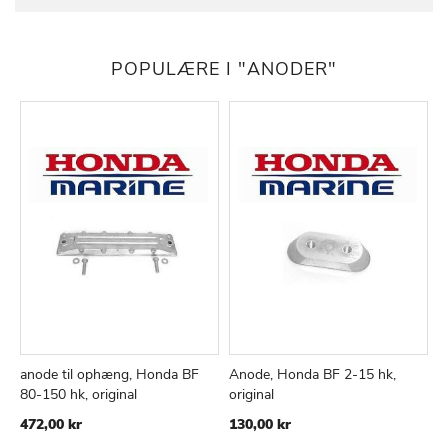
POPULÆRE I "ANODER"
anode til ophæng, Honda BF
Anode, Honda BF 2-15 hk,
H
TILFØJ
SAMMENLIGN
TILFØJ
SAMMEN
Læg i kurv
Læg i kurv
80-150 hk, original
original
1
TIL
TIL
472,00 kr
130,00 kr
ØNSKE
ØNSKE
LISTE
LISTE