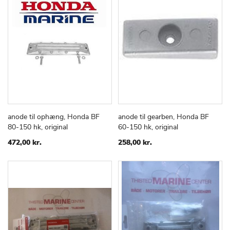
anode til ophæng, Honda BF
anode til gearben, Honda BF
TILFØJ
SAMMENLIGN
TILFØJ
SAMMEN
Læg i kurv
Læg i kurv
80-150 hk, original
60-150 hk, original
TIL
TIL
ØNSKE
ØNSKE
472,00 kr.
258,00 kr.
LISTE
LISTE