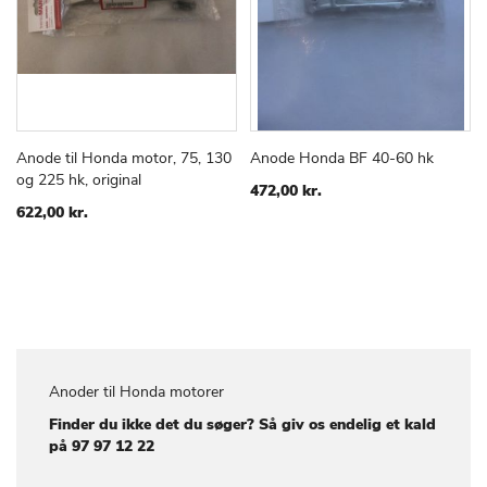
Anode til Honda motor, 75, 130
Anode Honda BF 40-60 hk
TILFØJ
SAMMENLIGN
TILFØJ
SAMMEN
Læg i kurv
Læg i kurv
og 225 hk, original
TIL
TIL
472,00 kr.
ØNSKE
ØNSKE
622,00 kr.
LISTE
LISTE
Anoder til Honda motorer
Finder du ikke det du søger? Så giv os endelig et kald
på 97 97 12 22