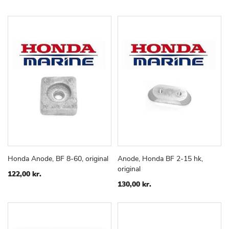
Honda Anode, BF 8-60, original
Anode, Honda BF 2-15 hk,
TILFØJ
SAMMENLIGN
TILFØJ
SAMMEN
Læg i kurv
Læg i kurv
original
TIL
TIL
122,00 kr.
ØNSKE
ØNSKE
130,00 kr.
LISTE
LISTE