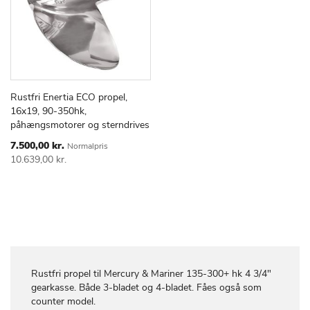
Rustfri Enertia ECO propel,
TILFØJ
SAMMENLIGN
Læg i kurv
16x19, 90-350hk,
TIL
påhængsmotorer og sterndrives
ØNSKE
LISTE
Special
7.500,00 kr.
Normalpris
Price
10.639,00 kr.
Rustfri propel til Mercury & Mariner 135-300+ hk 4 3/4"
gearkasse. Både 3-bladet og 4-bladet. Fåes også som
counter model.