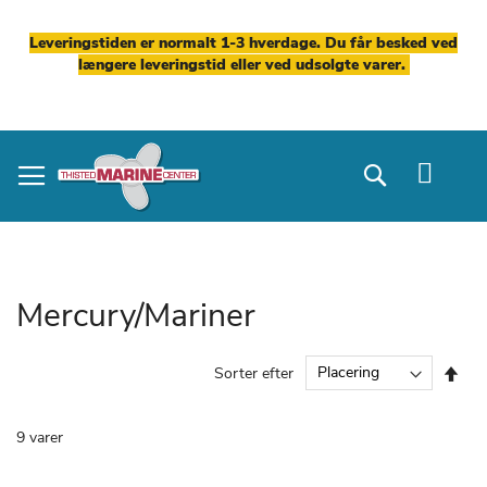
Leveringstiden er normalt 1-3 hverdage. Du får besked ved
længere leveringstid eller ved udsolgte varer.
Skip
to
Search
Content
Mercury/Mariner
Fal
Sorter efter
ord
9
varer