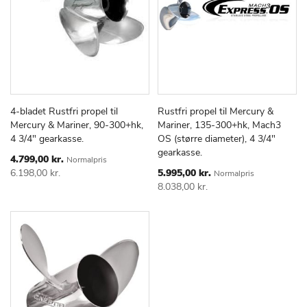
4-bladet Rustfri propel til
Rustfri propel til Mercury &
TILFØJ
SAMMENLIGN
TILFØJ
SAMMEN
Læg i kurv
Læg i kurv
Mercury & Mariner, 90-300+hk,
Mariner, 135-300+hk, Mach3
TIL
TIL
4 3/4" gearkasse.
OS (større diameter), 4 3/4"
ØNSKE
ØNSKE
gearkasse.
LISTE
LISTE
Special
4.799,00 kr.
Normalpris
Price
Special
6.198,00 kr.
5.995,00 kr.
Normalpris
Price
8.038,00 kr.