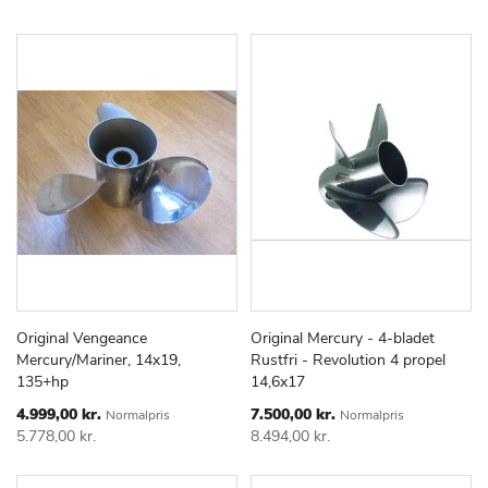
Original Vengeance
Original Mercury - 4-bladet
TILFØJ
SAMMENLIGN
TILFØJ
SAMMEN
Læg i kurv
Læg i kurv
Mercury/Mariner, 14x19,
Rustfri - Revolution 4 propel
TIL
TIL
135+hp
14,6x17
ØNSKE
ØNSKE
LISTE
LISTE
Special
Special
4.999,00 kr.
7.500,00 kr.
Normalpris
Normalpris
Price
Price
5.778,00 kr.
8.494,00 kr.