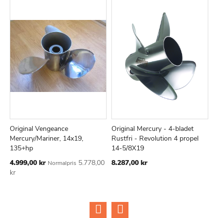
Original Vengeance
Original Mercury - 4-bladet
R
TILFØJ
SAMMENLIGN
TILFØJ
SAMMEN
Læg i kurv
Læg i kurv
Mercury/Mariner, 14x19,
Rustfri - Revolution 4 propel
1
TIL
TIL
135+hp
14-5/8X19
p
ØNSKE
ØNSKE
s
Tilbudspris
4.999,00 kr
5.778,00
8.287,00 kr
Normalpris
LISTE
LISTE
Ti
kr
7
1