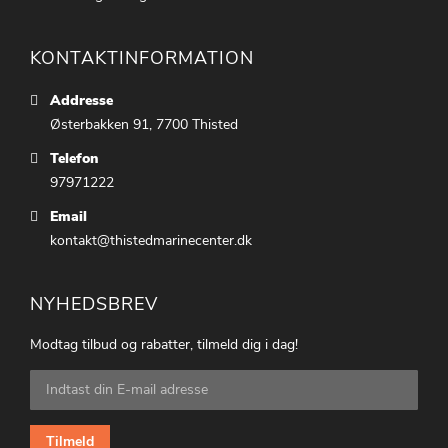
KONTAKTINFORMATION
Addresse
Østerbakken 91, 7700 Thisted
Telefon
97971222
Email
kontakt@thistedmarinecenter.dk
NYHEDSBREV
Modtag tilbud og rabatter, tilmeld dig i dag!
Tilmeld
dig
vores
nyhedsbrev:
Tilmeld