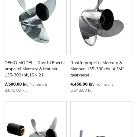
DEMO MODEL - Rustfri Enertia
Rustfri propel til Mercury &
TILFØJ
SAMMENLIGN
TILFØJ
SAMMEN
Læg i kurv
Læg i kurv
propel til Mercury & Mariner,
Mariner, 135-300+hk, 4 3/4"
TIL
TIL
135-300+hk,16 x 21
gearkasse.
ØNSKE
ØNSKE
LISTE
LISTE
Special
Special
7.500,00 kr.
4.450,00 kr.
Normalpris
Normalpris
Price
Price
9.870,00 kr.
5.848,00 kr.