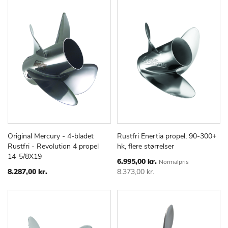
Original Mercury - 4-bladet
Rustfri Enertia propel, 90-300+
TILFØJ
SAMMENLIGN
TILFØJ
SAMMEN
Læg i kurv
Læg i kurv
Rustfri - Revolution 4 propel
hk, flere størrelser
TIL
TIL
14-5/8X19
ØNSKE
ØNSKE
Special
6.995,00 kr.
Normalpris
Price
LISTE
LISTE
8.287,00 kr.
8.373,00 kr.