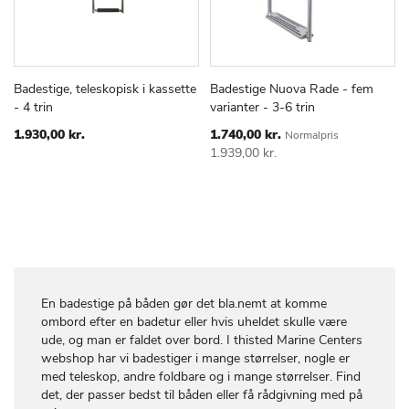
Badestige, teleskopisk i kassette
Badestige Nuova Rade - fem
TILFØJ
SAMMENLIGN
TILFØJ
SAMMEN
Læg i kurv
Læg i kurv
- 4 trin
varianter - 3-6 trin
TIL
TIL
ØNSKE
ØNSKE
Special
1.930,00 kr.
1.740,00 kr.
Normalpris
Price
LISTE
LISTE
1.939,00 kr.
En badestige på båden gør det bla.nemt at komme
ombord efter en badetur eller hvis uheldet skulle være
ude, og man er faldet over bord. I thisted Marine Centers
webshop har vi badestiger i mange størrelser, nogle er
med teleskop, andre foldbare og i mange størrelser. Find
det, der passer bedst til båden eller få rådgivning med på