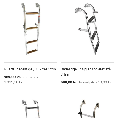
Rustfri badestige , 2+2 teak trin
Badestige i højglanspoleret stål,
TILFØJ
SAMMENLIGN
TILFØJ
SAMMEN
Læg i kurv
Læg i kurv
3 trin
TIL
TIL
Special
989,00 kr.
Normalpris
Price
ØNSKE
ØNSKE
Special
1.019,00 kr.
640,00 kr.
719,00 kr.
Normalpris
Price
LISTE
LISTE