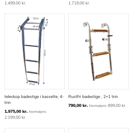
Price
Price
LISTE
LISTE
1.499,00 kr.
1.719,00 kr.
teleskop badestige i kassette, 4-
Rustfri badestige , 2+1 trin
TILFØJ
SAMMENLIGN
TILFØJ
SAMMEN
Læg i kurv
Læg i kurv
trin
TIL
TIL
Special
790,00 kr.
899,00 kr.
Normalpris
Price
ØNSKE
ØNSKE
Special
1.975,00 kr.
Normalpris
Price
LISTE
LISTE
2.199,00 kr.