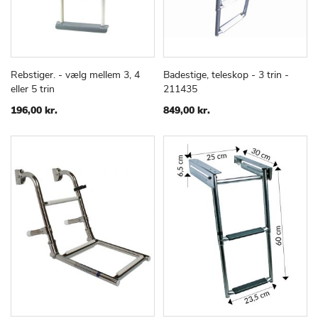
Rebstiger. - vælg mellem 3, 4
Badestige, teleskop - 3 trin -
TILFØJ
SAMMENLIGN
TILFØJ
SAMMEN
Læg i kurv
Læg i kurv
eller 5 trin
211435
TIL
TIL
ØNSKE
ØNSKE
196,00 kr.
849,00 kr.
LISTE
LISTE