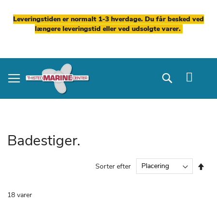
Leveringstiden er normalt 1-3 hverdage. Du får besked ved
længere leveringstid eller ved udsolgte varer.
Skip
to
Search
Content
Badestiger.
Fal
Sorter efter
ord
18
varer