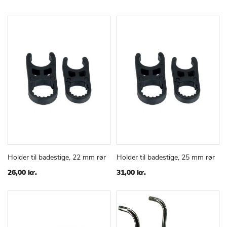
Holder til badestige, 22 mm rør
Holder til badestige, 25 mm rør
TILFØJ
SAMMENLIGN
TILFØJ
SAMMEN
Læg i kurv
Læg i kurv
TIL
TIL
26,00 kr.
31,00 kr.
ØNSKE
ØNSKE
LISTE
LISTE