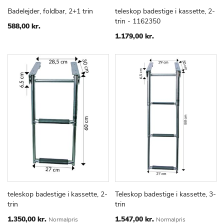
Badelejder, foldbar, 2+1 trin
teleskop badestige i kassette, 2-
TILFØJ
SAMMENLIGN
TILFØJ
SAMMEN
Læg i kurv
Læg i kurv
trin - 1162350
TIL
TIL
588,00 kr.
ØNSKE
ØNSKE
1.179,00 kr.
LISTE
LISTE
teleskop badestige i kassette, 2-
Teleskop badestige i kassette, 3-
TILFØJ
SAMMENLIGN
TILFØJ
SAMMEN
Læg i kurv
Læg i kurv
trin
trin
TIL
TIL
ØNSKE
ØNSKE
Special
Special
1.350,00 kr.
1.547,00 kr.
Normalpris
Normalpris