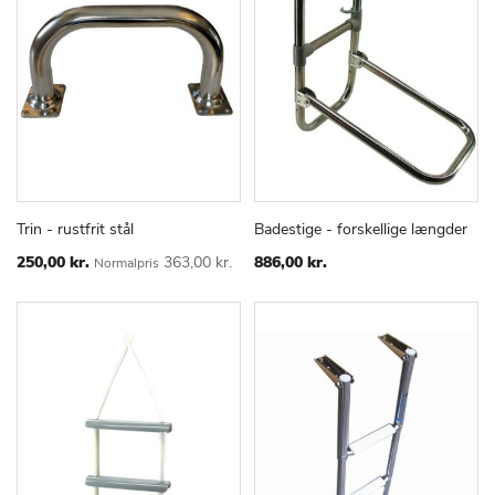
Trin - rustfrit stål
Badestige - forskellige længder
TILFØJ
SAMMENLIGN
TILFØJ
SAMMEN
Læg i kurv
Læg i kurv
TIL
TIL
Special
250,00 kr.
363,00 kr.
886,00 kr.
Normalpris
Price
ØNSKE
ØNSKE
LISTE
LISTE