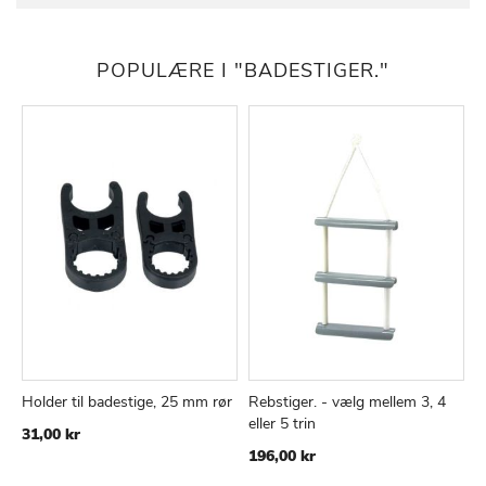
POPULÆRE I "BADESTIGER."
Holder til badestige, 25 mm rør
Rebstiger. - vælg mellem 3, 4
t
TILFØJ
SAMMENLIGN
TILFØJ
SAMMEN
Læg i kurv
Læg i kurv
eller 5 trin
4
31,00 kr
TIL
TIL
Ti
196,00 kr
1
ØNSKE
ØNSKE
k
LISTE
LISTE