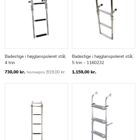
Badestige i højglanspoleret stål,
Badestige i højglanspoleret stål,
TILFØJ
SAMMENLIGN
TILFØJ
SAMMEN
Læg i kurv
Læg i kurv
4 trin
5 trin - 1160232
TIL
TIL
ØNSKE
ØNSKE
Special
730,00 kr.
819,00 kr.
1.159,00 kr.
Normalpris
Price
LISTE
LISTE