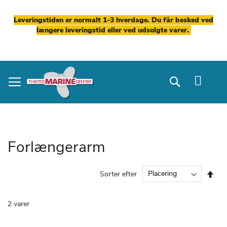
Leveringstiden er normalt 1-3 hverdage. Du får besked ved
længere leveringstid eller ved udsolgte varer.
Skip
to
Search
Content
Forlængerarm
Fal
Sorter efter
ord
2
varer