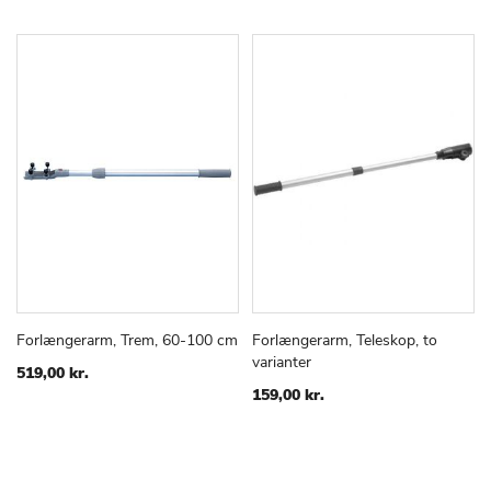
Forlængerarm, Trem, 60-100 cm
Forlængerarm, Teleskop, to
TILFØJ
SAMMENLIGN
TILFØJ
SAMMEN
Læg i kurv
Læg i kurv
varianter
TIL
TIL
519,00 kr.
ØNSKE
ØNSKE
159,00 kr.
LISTE
LISTE