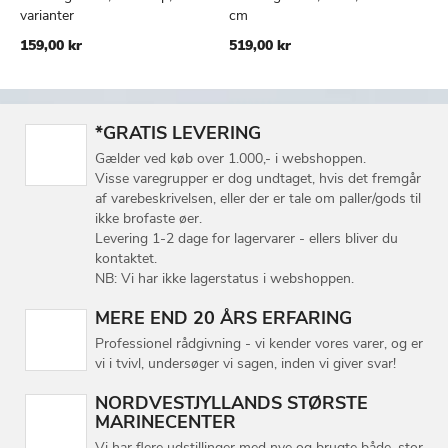
TILFØJ
SAMMENLIGN
TILFØJ
SAMMEN
Læg i kurv
Læg i kurv
varianter
cm
TIL
TIL
159,00 kr
519,00 kr
ØNSKE
ØNSKE
LISTE
LISTE
*GRATIS LEVERING
Gælder ved køb over 1.000,- i webshoppen.
Visse varegrupper er dog undtaget, hvis det fremgår
af varebeskrivelsen, eller der er tale om paller/gods til
ikke brofaste øer.
Levering 1-2 dage for lagervarer - ellers bliver du
kontaktet.
NB: Vi har ikke lagerstatus i webshoppen.
MERE END 20 ÅRS ERFARING
Professionel rådgivning - vi kender vores varer, og er
vi i tvivl, undersøger vi sagen, inden vi giver svar!
NORDVESTJYLLANDS STØRSTE
MARINECENTER
Vi har flere udstillinger med nye og brugte både, stor