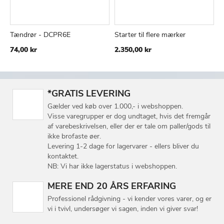
Tændrør - DCPR6E
Starter til flere mærker
TILFØJ
SAMMENLIGN
TILFØJ
SAMMEN
Læg i kurv
Læg i kurv
74,00 kr
2.350,00 kr
TIL
TIL
ØNSKE
ØNSKE
LISTE
LISTE
*GRATIS LEVERING
Gælder ved køb over 1.000,- i webshoppen.
Visse varegrupper er dog undtaget, hvis det fremgår
af varebeskrivelsen, eller der er tale om paller/gods til
ikke brofaste øer.
Levering 1-2 dage for lagervarer - ellers bliver du
kontaktet.
NB: Vi har ikke lagerstatus i webshoppen.
MERE END 20 ÅRS ERFARING
Professionel rådgivning - vi kender vores varer, og er
vi i tvivl, undersøger vi sagen, inden vi giver svar!