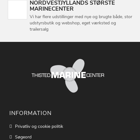
NORDVESTJYLLANDS STØRSTE
MARINECENTER
Vi har flere udstillinger med nye og brugte både, stor
udstyrsbutik og webshop, eget værksted og
trailersalg
INFORMATION
Privatliv og cookie politik
Søgeord