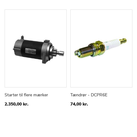
Starter til flere mærker
Tændrør - DCPR6E
TILFØJ
SAMMENLIGN
TILFØJ
SAMMEN
Læg i kurv
Læg i kurv
TIL
TIL
2.350,00 kr.
74,00 kr.
ØNSKE
ØNSKE
LISTE
LISTE