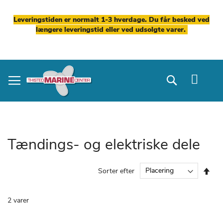
Leveringstiden er normalt 1-3 hverdage. Du får besked ved
længere leveringstid eller ved udsolgte varer.
Skip
to
Search
Content
Tændings- og elektriske dele
Fal
Sorter efter
ord
2
varer