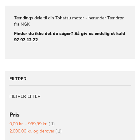
Tændings dele til din Tohatsu motor - herunder Tændrør
fra NGK
Finder du ikke det du søger? Så giv os endelig et kald
97 97 12 22
FILTRER
FILTRER EFTER
Pris
vare
0,00 kr.
-
999,99 kr.
1
vare
2.000,00 kr.
og derover
1