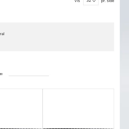
Vis
pr. side
ral
"