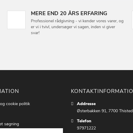
MERE END 20 ÅRS ERFARING
Professionel rådgivning - vi kender vores varer, og
er vi i tvivl, undersøger vi sagen, inden vi giver
svar!
MATION
KONTAKTINFORMATI
 og cookie politik
Addresse
Østerbakken 91, 7700 Thisted
Telefon
et søgning
97971222