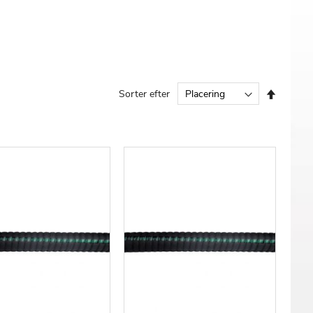
Faldend
Sorter efter
orden