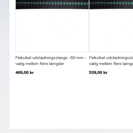
Fleksibel udstødningsslange -60 mm -
Fleksibel udstødningss
TILFØJ
SAMMENLIGN
T
Læg i kurv
Læg i kurv
vælg mellem flere længder
vælg mellem flere læng
TIL
T
469,00 kr
539,00 kr
ØNSKE
Ø
LISTE
L