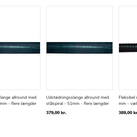
LISTE
LISTE
lange allround med
Udstødningsslange allround med
Fleksibel
TILFØJ
SAMMENLIGN
TILFØJ
SAMMENLIGN
v
Læg i kurv
Læg i
45mm - flere længder
stålspiral - 51mm - flere længder
mm - væl
TIL
TIL
ØNSKE
ØNSKE
379,00 kr.
389,00 kr
LISTE
LISTE