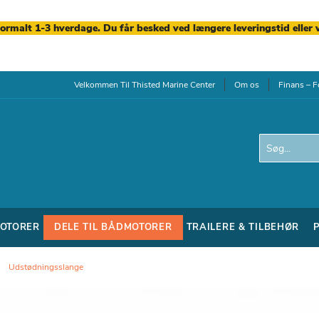
normalt 1-3 hverdage. Du får besked ved længere leveringstid eller 
Velkommen Til Thisted Marine Center
Om os
Finans – F
Search
OTORER
DELE TIL BÅDMOTORER
TRAILERE & TILBEHØR
Udstødningsslange