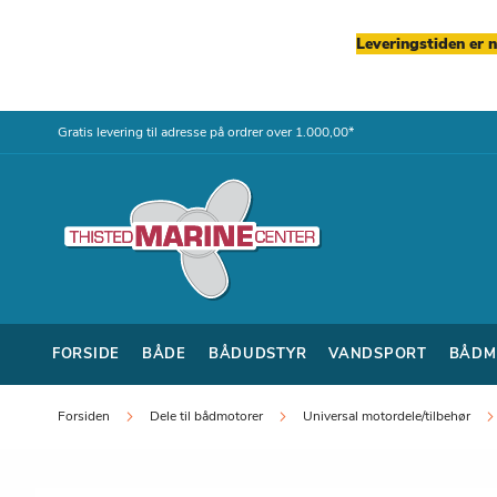
Leveringstiden er 
Skip
Gratis levering til adresse på ordrer over 1.000,00*
to
Content
FORSIDE
BÅDE
BÅDUDSTYR
VANDSPORT
BÅDM
Forsiden
Dele til bådmotorer
Universal motordele/tilbehør