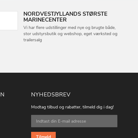
NORDVESTJYLLANDS STØRSTE
MARINECENTER
Vi har flere udstillinger med nye og brugte både,
stor udstyrsbutik og webshop, eget værksted og
trailersalg
ON
NYHEDSBREV
Modtag tilbud og rabatter, tilmeld dig i dag!
Tilmeld
dig
vores
nyhedsbrev:
Tilmeld