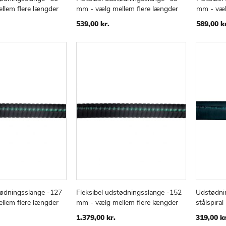
TILFØJ
SAMMENLIGN
TILFØJ
SAMMENLIGN
v
Læg i kurv
Læg i
llem flere længder
mm - vælg mellem flere længder
mm - væl
TIL
TIL
ØNSKE
ØNSKE
539,00 kr.
589,00 k
LISTE
LISTE
tødningsslange -127
Fleksibel udstødningsslange -152
Udstødni
TILFØJ
SAMMENLIGN
TILFØJ
SAMMENLIGN
v
Læg i kurv
Læg i
llem flere længder
mm - vælg mellem flere længder
stålspira
TIL
TIL
ØNSKE
ØNSKE
1.379,00 kr.
319,00 kr