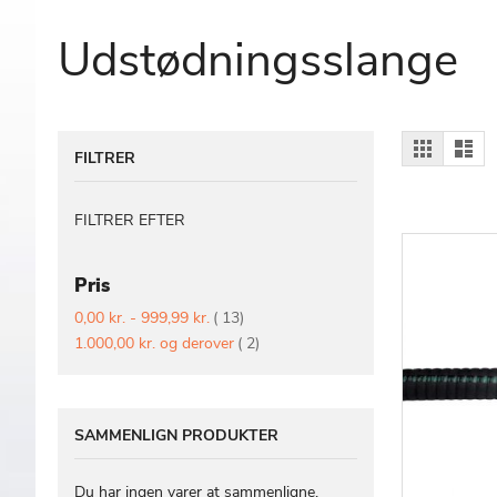
Udstødningsslange
Vis
Gitter
Lis
FILTRER
som
FILTRER EFTER
Pris
vare
0,00 kr.
-
999,99 kr.
13
vare
1.000,00 kr.
og derover
2
SAMMENLIGN PRODUKTER
Du har ingen varer at sammenligne.