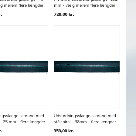
TILFØJ
SAMMENLIGN
TILFØJ
SAMMENLIGN
 kurv
Læg i kurv
g mellem flere længder
mm - vælg mellem flere længder
TIL
TIL
ØNSKE
ØNSKE
r.
729,00 kr.
LISTE
LISTE
ngsslange allround med
Udstødningsslange allround med
TILFØJ
SAMMENLIGN
TILFØJ
SAMMENLIGN
 kurv
Læg i kurv
l - 25 mm - flere længder
stålspiral - 38mm - flere længder
TIL
TIL
ØNSKE
ØNSKE
.
359,00 kr.