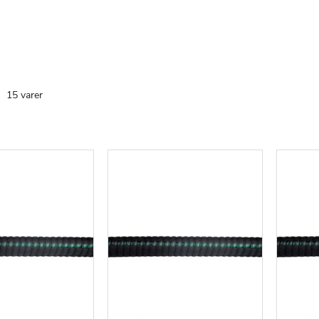
te
15
varer