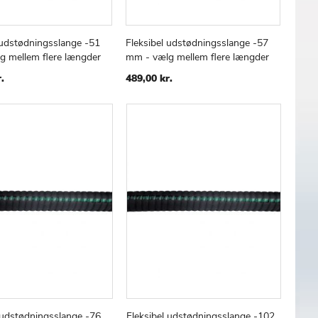
 udstødningsslange -51
Fleksibel udstødningsslange -57
TILFØJ
SAMMENLIGN
TILFØJ
SAMMENLIGN
 kurv
Læg i kurv
g mellem flere længder
mm - vælg mellem flere længder
TIL
TIL
ØNSKE
ØNSKE
.
489,00 kr.
LISTE
LISTE
 udstødningsslange -76
Fleksibel udstødningsslange -102