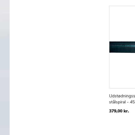
Udstødningss
Læg i kur
stålspiral - 
379,00 kr.