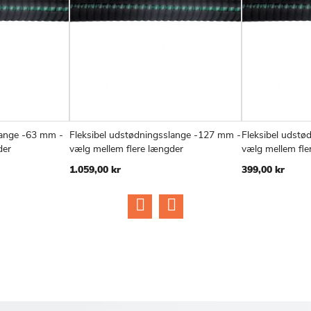
lange -63 mm -
Fleksibel udstødningsslange -127 mm -
Fleksibel udstø
ILFØJ
SAMMENLIGN
TILFØJ
SAMMENLIGN
Læg i kurv
Læg i kurv
der
vælg mellem flere længder
vælg mellem fle
IL
TIL
1.059,00 kr
399,00 kr
NSKE
ØNSKE
ISTE
LISTE