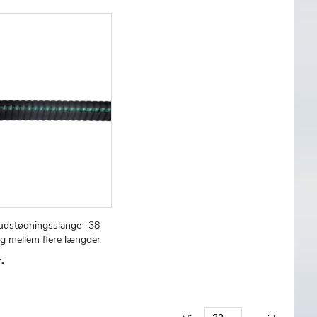
LISTE
LISTE
 udstødningsslange -38
TILFØJ
SAMMENLIGN
 kurv
g mellem flere længder
TIL
ØNSKE
.
LISTE