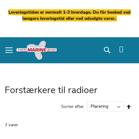
Leveringstiden er normalt 1-3 hverdage. Du får besked ved
længere leveringstid eller ved udsolgte varer.
Skip
to
Search
Content
Forstærkere til radioer
Fal
Sorter efter
ord
3
varer