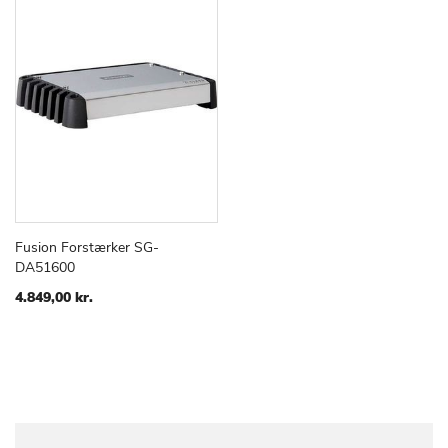
Fusion Forstærker SG-
TILFØJ
SAMMENLIGN
Læg i kurv
DA51600
TIL
ØNSKE
4.849,00 kr.
LISTE