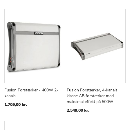
Fusion Forstærker - 400W 2-
Fusion Forstærker, 4-kanals
TILFØJ
SAMMENLIGN
TILFØJ
SAMMEN
Læg i kurv
Læg i kurv
kanals
klasse AB forstærker med
TIL
TIL
maksimal effekt på 500W
ØNSKE
ØNSKE
1.709,00 kr.
LISTE
LISTE
2.549,00 kr.