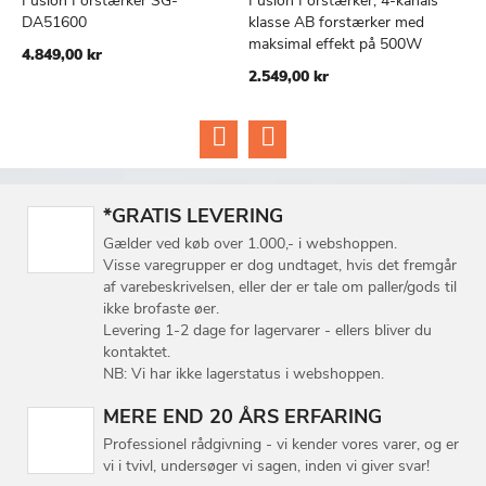
Fusion Forstærker SG-
Fusion Forstærker, 4-kanals
F
TILFØJ
SAMMENLIGN
TILFØJ
SAMMEN
Læg i kurv
Læg i kurv
DA51600
klasse AB forstærker med
k
TIL
TIL
maksimal effekt på 500W
4.849,00 kr
1
ØNSKE
ØNSKE
2.549,00 kr
LISTE
LISTE
*GRATIS LEVERING
Gælder ved køb over 1.000,- i webshoppen.
Visse varegrupper er dog undtaget, hvis det fremgår
af varebeskrivelsen, eller der er tale om paller/gods til
ikke brofaste øer.
Levering 1-2 dage for lagervarer - ellers bliver du
kontaktet.
NB: Vi har ikke lagerstatus i webshoppen.
MERE END 20 ÅRS ERFARING
Professionel rådgivning - vi kender vores varer, og er
vi i tvivl, undersøger vi sagen, inden vi giver svar!