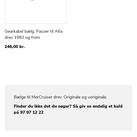
Gearkabel bælg, Passer til Alfa
TILFØJ
SAMMENLIGN
Læg i kurv
drev 1983 og frem
TIL
ØNSKE
246,00 kr.
LISTE
Bælge til MerCruiser drev. Originale og uoriginale.
Finder du ikke det du søger? Så giv os endelig et kald
på 97 97 12 22