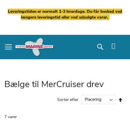
Leveringstiden er normalt 1-3 hverdage. Du får besked ved
længere leveringstid eller ved udsolgte varer.
Skip
to
Search
Content
Bælge til MerCruiser drev
Fal
Sorter efter
ord
7
varer