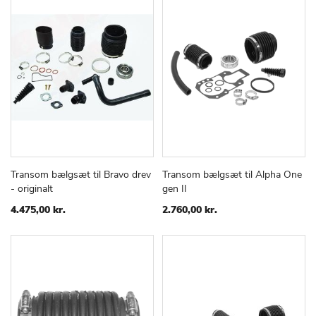
Transom bælgsæt til Bravo drev
Transom bælgsæt til Alpha One
TILFØJ
SAMMENLIGN
TILFØJ
SAMMEN
Læg i kurv
Læg i kurv
- originalt
gen II
TIL
TIL
ØNSKE
ØNSKE
4.475,00 kr.
2.760,00 kr.
LISTE
LISTE