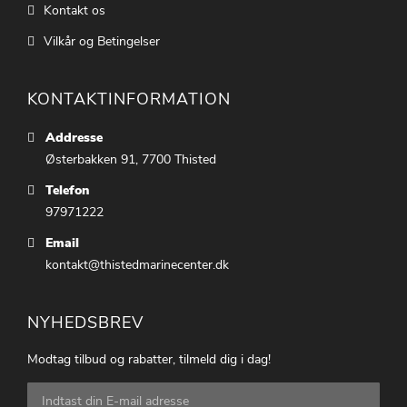
Kontakt os
Vilkår og Betingelser
KONTAKTINFORMATION
Addresse
Østerbakken 91, 7700 Thisted
Telefon
97971222
Email
kontakt@thistedmarinecenter.dk
NYHEDSBREV
Modtag tilbud og rabatter, tilmeld dig i dag!
Tilmeld
dig