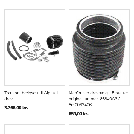
Transom bælgsæt til Alpha 1
MerCruiser drevbælg - Erstatter
TILFØJ
SAMMENLIGN
TILFØJ
SAMMEN
Læg i kurv
Læg i kurv
drev
originalnummer: 86840A3 /
TIL
TIL
8m0062406
ØNSKE
ØNSKE
3.366,00 kr.
LISTE
LISTE
659,00 kr.