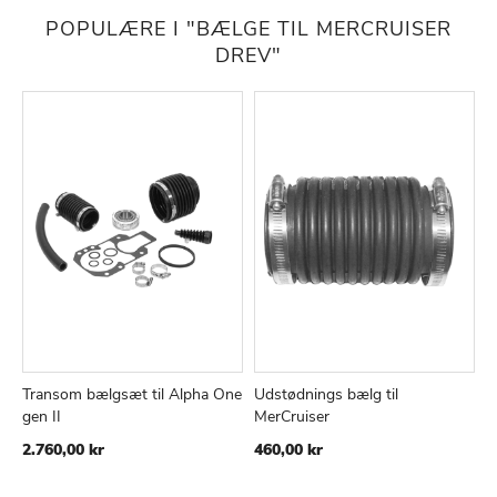
POPULÆRE I "BÆLGE TIL MERCRUISER
DREV"
Transom bælgsæt til Alpha One
Udstødnings bælg til
T
TILFØJ
SAMMENLIGN
TILFØJ
SAMMEN
Læg i kurv
Læg i kurv
gen II
MerCruiser
-
TIL
TIL
2.760,00 kr
460,00 kr
4
ØNSKE
ØNSKE
LISTE
LISTE