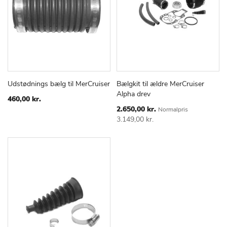
Udstødnings bælg til MerCruiser
Bælgkit til ældre MerCruiser
TILFØJ
SAMMENLIGN
TILFØJ
SAMMEN
Læg i kurv
Læg i kurv
Alpha drev
TIL
TIL
460,00 kr.
ØNSKE
ØNSKE
Special
2.650,00 kr.
Normalpris
Price
LISTE
LISTE
3.149,00 kr.