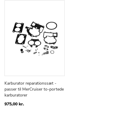
Karburator reparationssæt -
TILFØJ
SAMMENLIGN
Læg i kurv
passer til MerCruiser to-portede
TIL
karburatorer
ØNSKE
LISTE
975,00 kr.