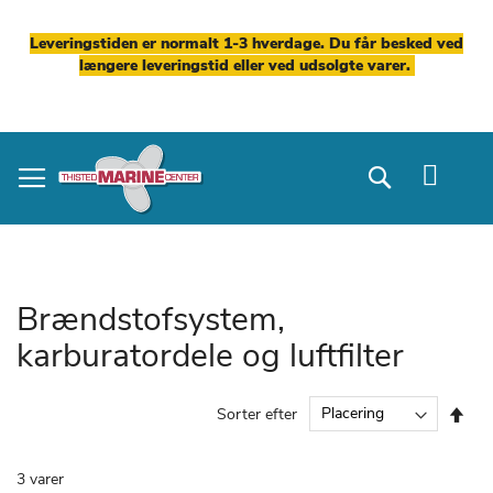
Leveringstiden er normalt 1-3 hverdage. Du får besked ved
længere leveringstid eller ved udsolgte varer.
Skip
to
Search
Content
Brændstofsystem,
karburatordele og luftfilter
Fal
Sorter efter
ord
3
varer