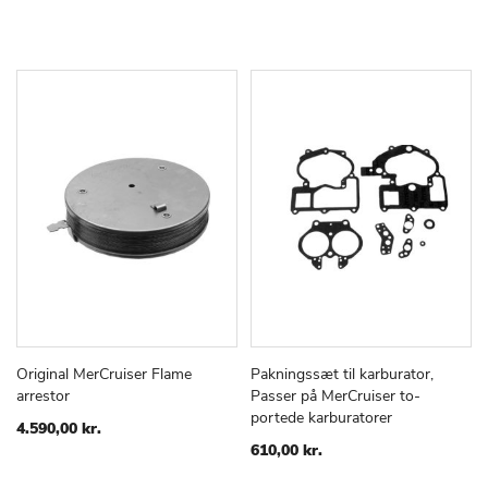
Original MerCruiser Flame
Pakningssæt til karburator,
TILFØJ
SAMMENLIGN
TILFØJ
SAMMEN
Læg i kurv
Læg i kurv
arrestor
Passer på MerCruiser to-
TIL
TIL
portede karburatorer
ØNSKE
ØNSKE
4.590,00 kr.
LISTE
LISTE
610,00 kr.