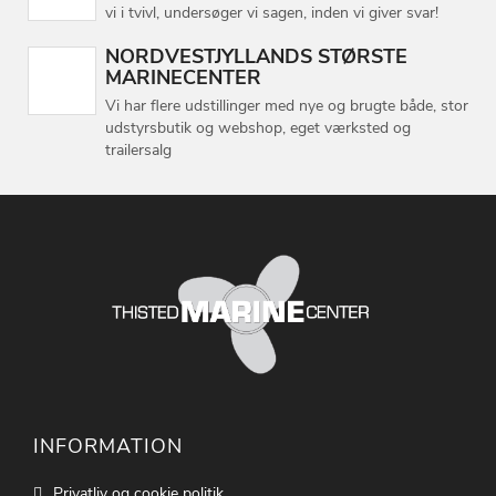
vi i tvivl, undersøger vi sagen, inden vi giver svar!
NORDVESTJYLLANDS STØRSTE
MARINECENTER
Vi har flere udstillinger med nye og brugte både, stor
udstyrsbutik og webshop, eget værksted og
trailersalg
INFORMATION
Privatliv og cookie politik