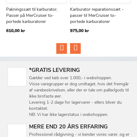
Pakningssæt til karburator,
Karburator reparationssæt -
O
TILFØJ
SAMMENLIGN
TILFØJ
SAMMEN
Læg i kurv
Læg i kurv
Passer på MerCruiser to-
passer til MerCruiser to-
a
TIL
TIL
portede karburatorer
portede karburatorer
4
ØNSKE
ØNSKE
610,00 kr
975,00 kr
LISTE
LISTE
*GRATIS LEVERING
Gælder ved køb over 1.000,- i webshoppen.
Visse varegrupper er dog undtaget, hvis det fremgår
af varebeskrivelsen, eller der er tale om paller/gods til
ikke brofaste øer.
Levering 1-2 dage for lagervarer - ellers bliver du
kontaktet.
NB: Vi har ikke lagerstatus i webshoppen.
MERE END 20 ÅRS ERFARING
Professionel rådgivning - vi kender vores varer, og er