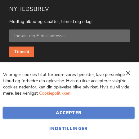
NYHEDSBREV
Modtag tilbud og rabatter, tilmeld dig i dag!
Tilmeld
dig
vores
nyhedsbrev:
Tilmeld
Vi bruger cookies til at forbedre vores tjenester, lave personlige
Luk
tilbud og forbedre din oplevelse. Hvis du ikke accepterer valgfrie
cookies nedenfor, kan din oplevelse blive påvirket. Hvis du vil vide
CVR: 25847369
mere, læs venligst
Cookiepolitikken
.
ACCEPTER
INDSTILLINGER