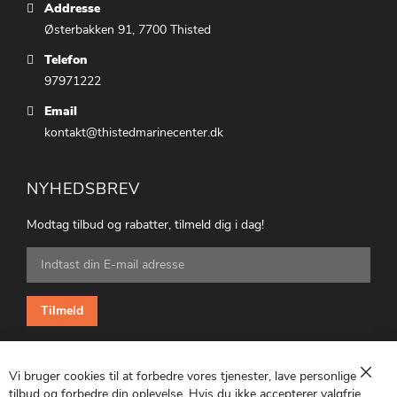
Addresse
Østerbakken 91, 7700 Thisted
Telefon
97971222
Email
kontakt@thistedmarinecenter.dk
NYHEDSBREV
Modtag tilbud og rabatter, tilmeld dig i dag!
Tilmeld
dig
vores
nyhedsbrev:
Tilmeld
Vi bruger cookies til at forbedre vores tjenester, lave personlige
Luk
tilbud og forbedre din oplevelse. Hvis du ikke accepterer valgfrie