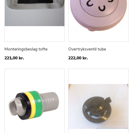
Monteringsbeslag tofte
Overtryksventil tube
TILFØJ
SAMMENLIGN
TILFØJ
SAMMEN
Læg i kurv
Læg i kurv
TIL
TIL
221,00 kr.
222,00 kr.
ØNSKE
ØNSKE
LISTE
LISTE