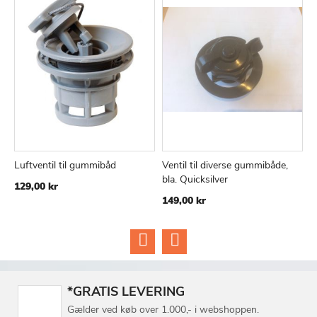
Luftventil til gummibåd
Ventil til diverse gummibåde,
R
TILFØJ
SAMMENLIGN
TILFØJ
SAMMEN
Læg i kurv
Læg i kurv
bla. Quicksilver
g
129,00 kr
TIL
TIL
149,00 kr
0
ØNSKE
ØNSKE
LISTE
LISTE
*GRATIS LEVERING
Gælder ved køb over 1.000,- i webshoppen.