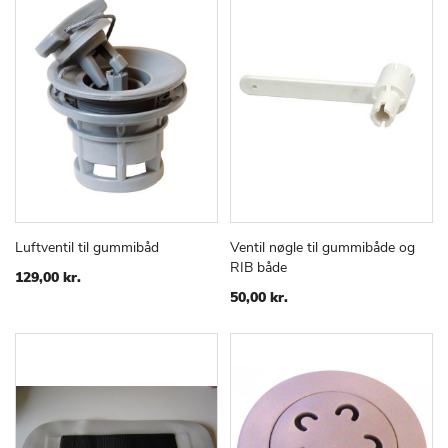
Luftventil til gummibåd
Ventil nøgle til gummibåde og
TILFØJ
SAMMENLIGN
TILFØJ
SAMMEN
Læg i kurv
Læg i kurv
RIB både
TIL
TIL
129,00 kr.
ØNSKE
ØNSKE
50,00 kr.
LISTE
LISTE