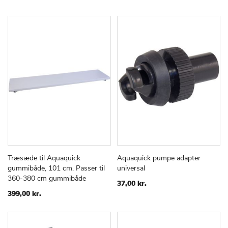
Træsæde til Aquaquick
Aquaquick pumpe adapter
TILFØJ
SAMMENLIGN
TILFØJ
SAMMEN
Læg i kurv
Læg i kurv
gummibåde, 101 cm. Passer til
universal
TIL
TIL
360-380 cm gummibåde
ØNSKE
ØNSKE
37,00 kr.
LISTE
LISTE
399,00 kr.