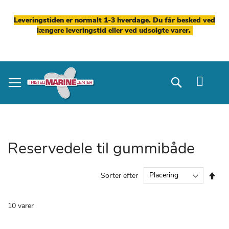
Leveringstiden er normalt 1-3 hverdage. Du får besked ved
længere leveringstid eller ved udsolgte varer.
Skip
to
Search
Content
Reservedele til gummibåde
Fal
Sorter efter
ord
10
varer