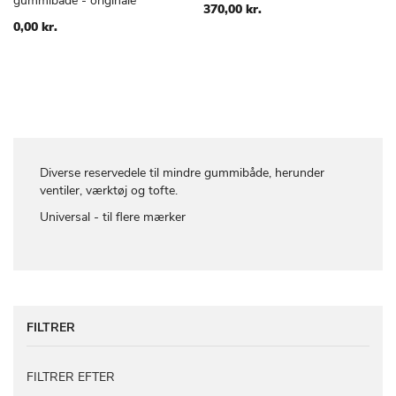
gummibåde - originale
TIL
TIL
370,00 kr.
ØNSKE
ØNSKE
0,00 kr.
LISTE
LISTE
Diverse reservedele til mindre gummibåde, herunder
ventiler, værktøj og tofte.
Universal - til flere mærker
FILTRER
FILTRER EFTER