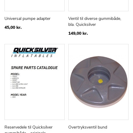
Universal pumpe adapter
Ventil til diverse gummibåde,
TILFØJ
SAMMENLIGN
TILFØJ
SAMMEN
Læg i kurv
Læg i kurv
bla. Quicksilver
TIL
TIL
45,00 kr.
ØNSKE
ØNSKE
149,00 kr.
LISTE
LISTE
Reservedele til Quicksilver
Overtryksventil bund
TILFØJ
SAMMENLIGN
TILFØJ
SAMMEN
Læg i kurv
Læg i kurv