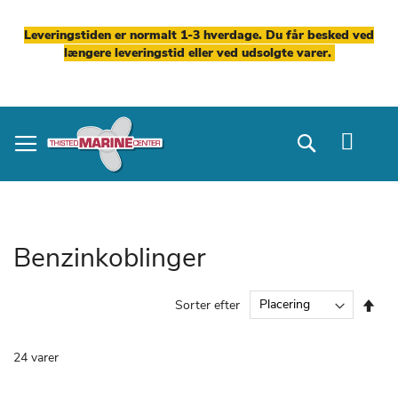
Leveringstiden er normalt 1-3 hverdage. Du får besked ved
længere leveringstid eller ved udsolgte varer.
Skip
to
Search
Content
Benzinkoblinger
Fal
Sorter efter
ord
24
varer