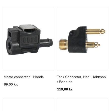
Motor connector - Honda
Tank Connector, Han - Johnson
TILFØJ
SAMMENLIGN
TILFØJ
SAMMEN
Læg i kurv
Læg i kurv
/ Evinrude
TIL
TIL
89,00 kr.
ØNSKE
ØNSKE
119,00 kr.
LISTE
LISTE