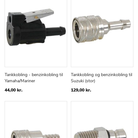
Tankkobling - benzinkobling til
Tankkobling og benzinkobling til
TILFØJ
SAMMENLIGN
TILFØJ
SAMMEN
Læg i kurv
Læg i kurv
Yamaha/Mariner
Suzuki (stor)
TIL
TIL
ØNSKE
ØNSKE
44,00 kr.
129,00 kr.
LISTE
LISTE