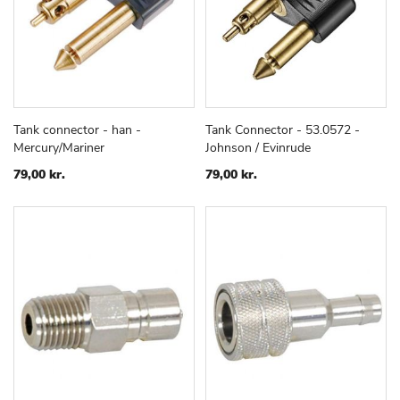
Tank connector - han -
Tank Connector - 53.0572 -
TILFØJ
SAMMENLIGN
TILFØJ
SAMMEN
Læg i kurv
Læg i kurv
Mercury/Mariner
Johnson / Evinrude
TIL
TIL
ØNSKE
ØNSKE
79,00 kr.
79,00 kr.
LISTE
LISTE