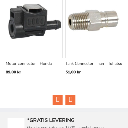
Motor connector - Honda
Tank Connector - han - Tohatsu
S
TILFØJ
SAMMENLIGN
TILFØJ
SAMMEN
Læg i kurv
Læg i kurv
Y
89,00 kr
51,00 kr
TIL
TIL
1
ØNSKE
ØNSKE
LISTE
LISTE
*GRATIS LEVERING
Gælder ved køb over 1.000,- i webshoppen.