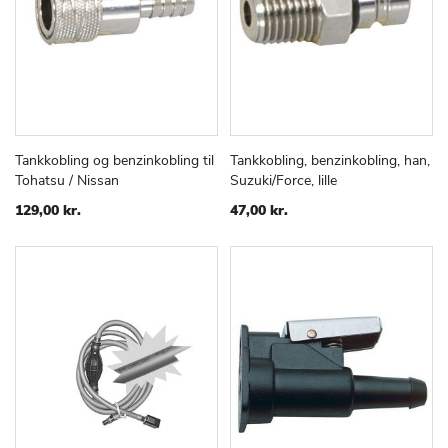
Tankkobling og benzinkobling til
Tankkobling, benzinkobling, han,
TILFØJ
SAMMENLIGN
TILFØJ
SAMMEN
Læg i kurv
Læg i kurv
Tohatsu / Nissan
Suzuki/Force, lille
TIL
TIL
ØNSKE
ØNSKE
129,00 kr.
47,00 kr.
LISTE
LISTE