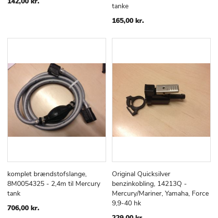
TIL
TIL
142,00 kr.
tanke
ØNSKE
ØNSKE
LISTE
LISTE
165,00 kr.
komplet brændstofslange,
Original Quicksilver
TILFØJ
SAMMENLIGN
TILFØJ
SAMMEN
Læg i kurv
Læg i kurv
8M0054325 - 2,4m til Mercury
benzinkobling, 14213Q -
TIL
TIL
tank
Mercury/Mariner, Yamaha, Force
ØNSKE
ØNSKE
9,9-40 hk
LISTE
LISTE
706,00 kr.
229,00 kr.