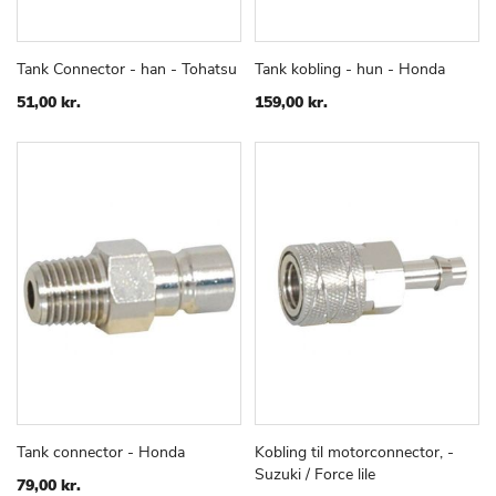
Tank Connector - han - Tohatsu
Tank kobling - hun - Honda
TILFØJ
SAMMENLIGN
TILFØJ
SAMMEN
Læg i kurv
Læg i kurv
TIL
TIL
51,00 kr.
159,00 kr.
ØNSKE
ØNSKE
LISTE
LISTE
Tank connector - Honda
Kobling til motorconnector, -
TILFØJ
SAMMENLIGN
TILFØJ
SAMMEN
Læg i kurv
Læg i kurv
Suzuki / Force lile
TIL
TIL
79,00 kr.