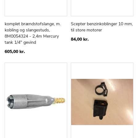
komplet brændstofslange, m.
Scepter benzinkoblinger 10 mm,
TILFØJ
SAMMENLIGN
TILFØJ
SAMMEN
Læg i kurv
Læg i kurv
kobling og slangestuds,
til store motorer
TIL
TIL
8M0054324 - 2,4m Mercury
ØNSKE
ØNSKE
84,00 kr.
tank 1/4" gevind
LISTE
LISTE
605,00 kr.