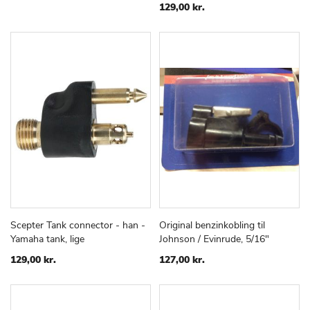
ØNSKE
ØNSKE
129,00 kr.
LISTE
LISTE
Scepter Tank connector - han -
Original benzinkobling til
TILFØJ
SAMMENLIGN
TILFØJ
SAMMEN
Læg i kurv
Læg i kurv
Yamaha tank, lige
Johnson / Evinrude, 5/16"
TIL
TIL
ØNSKE
ØNSKE
129,00 kr.
127,00 kr.
LISTE
LISTE