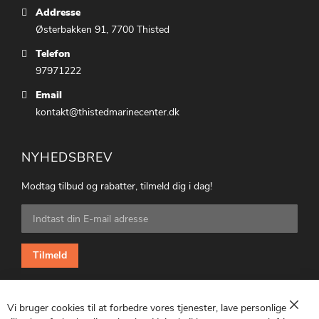
Addresse
Østerbakken 91, 7700 Thisted
Telefon
97971222
Email
kontakt@thistedmarinecenter.dk
NYHEDSBREV
Modtag tilbud og rabatter, tilmeld dig i dag!
Tilmeld
dig
vores
nyhedsbrev:
Tilmeld
Vi bruger cookies til at forbedre vores tjenester, lave personlige
Luk