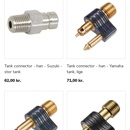
Tank connector - han - Suzuki -
Tank connector - han - Yamaha
TILFØJ
SAMMENLIGN
TILFØJ
SAMMEN
Læg i kurv
Læg i kurv
stor tank
tank, lige
TIL
TIL
ØNSKE
ØNSKE
62,00 kr.
71,00 kr.
LISTE
LISTE