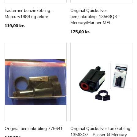
Easterner benzinkobling -
Original Quicksilver
TILFØJ
SAMMENLIGN
TILFØJ
SAMMEN
Læg i kurv
Læg i kurv
Mercury1989 og ældre
benzinkobling, 13563Q3 -
TIL
TIL
Mercury/Mariner MFL.
ØNSKE
ØNSKE
119,00 kr.
LISTE
LISTE
175,00 kr.
Original benzinkobling 775641
Original Quicksilver tankkobling,
TILFØJ
SAMMENLIGN
TILFØJ
SAMMEN
Læg i kurv
Læg i kurv
13563Q7 - Passer til Mercury