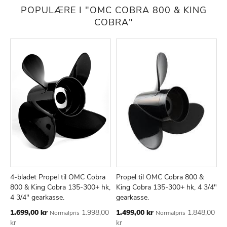
POPULÆRE I "OMC COBRA 800 & KING
COBRA"
4-bladet Propel til OMC Cobra
Propel til OMC Cobra 800 &
TILFØJ
SAMMENLIGN
TILFØJ
SAMMEN
Læg i kurv
Læg i kurv
800 & King Cobra 135-300+ hk,
King Cobra 135-300+ hk, 4 3/4"
TIL
TIL
4 3/4" gearkasse.
gearkasse.
ØNSKE
ØNSKE
Tilbudspris
Tilbudspris
1.699,00 kr
1.998,00
1.499,00 kr
1.848,00
Normalpris
Normalpris
LISTE
LISTE
kr
kr