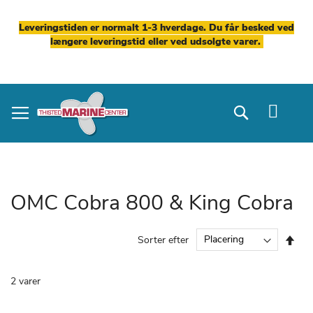
Leveringstiden er normalt 1-3 hverdage. Du får besked ved
længere leveringstid eller ved udsolgte varer.
Skip
to
Search
Content
OMC Cobra 800 & King Cobra
Fal
Sorter efter
ord
2
varer