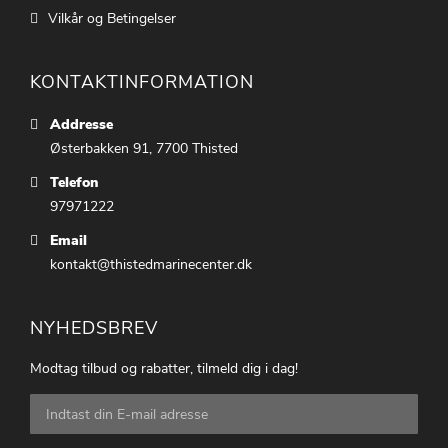
Vilkår og Betingelser
KONTAKTINFORMATION
Addresse
Østerbakken 91, 7700 Thisted
Telefon
97971222
Email
kontakt@thistedmarinecenter.dk
NYHEDSBREV
Modtag tilbud og rabatter, tilmeld dig i dag!
Tilmeld
dig
vores