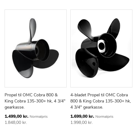
Propel til OMC Cobra 800 &
4-bladet Propel til OMC Cobra
TILFØJ
SAMMENLIGN
TILFØJ
SAMMEN
Læg i kurv
Læg i kurv
King Cobra 135-300+ hk, 4 3/4"
800 & King Cobra 135-300+ hk,
TIL
TIL
gearkasse.
4 3/4" gearkasse.
ØNSKE
ØNSKE
LISTE
LISTE
Special
Special
1.499,00 kr.
1.699,00 kr.
Normalpris
Normalpris
Price
Price
1.848,00 kr.
1.998,00 kr.