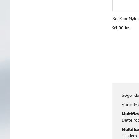
SeaStar Nylon
Læg i kur
91,00 kr.
Søger du
Vores Mu
Multifle
Dette rob
Multifle
Til dem, 