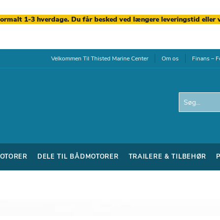
normalt 1-3 hverdage. Du får besked ved længere leveringstid eller 
Velkommen Til Thisted Marine Center
Om os
Finans – F
Search
OTORER
DELE TIL BÅDMOTORER
TRAILERE & TILBEHØR