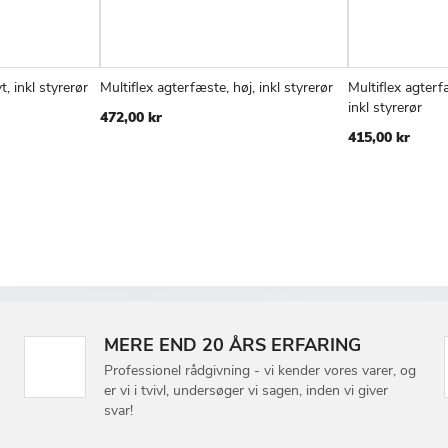
t, inkl styrerør
Multiflex agterfæste, høj, inkl styrerør
Multiflex agter
ILFØJ
SAMMENLIGN
TILFØJ
SAMMENLIGN
Læg i kurv
Læg i kurv
inkl styrerør
472,00 kr
IL
TIL
415,00 kr
NSKE
ØNSKE
ISTE
LISTE
MERE END 20 ÅRS ERFARING
Professionel rådgivning - vi kender vores varer, og
er vi i tvivl, undersøger vi sagen, inden vi giver
svar!