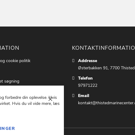
MATION
KONTAKTINFORMATI
 og cookie politik
Addresse
Østerbakken 91, 7700 Thisted
Telefon
et søgning
97971222
ettings
Email
 og forbedre din oplevelse. Hvis
 os
Luk
kontakt@thistedmarinecenter.
irket. Hvis du vil vide mere, læs
g Betingelser
LINGER