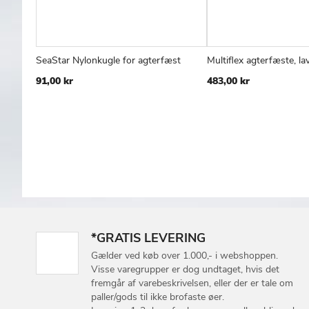
SeaStar Nylonkugle for agterfæst
Multiflex agterfæste, lav
TILFØJ
SAMMENLIGN
T
Læg i kurv
Læg i kurv
91,00 kr
483,00 kr
TIL
T
ØNSKE
Ø
LISTE
L
*GRATIS LEVERING
Gælder ved køb over 1.000,- i webshoppen.
Visse varegrupper er dog undtaget, hvis det
fremgår af varebeskrivelsen, eller der er tale om
paller/gods til ikke brofaste øer.