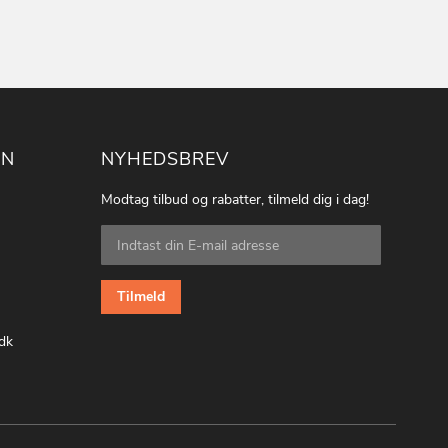
ON
NYHEDSBREV
Modtag tilbud og rabatter, tilmeld dig i dag!
Tilmeld
dig
vores
nyhedsbrev:
Tilmeld
dk