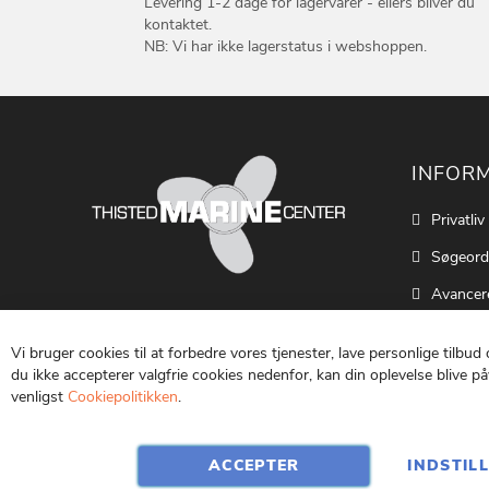
Levering 1-2 dage for lagervarer - ellers bliver du
kontaktet.
NB: Vi har ikke lagerstatus i webshoppen.
INFOR
Privatliv
Søgeord
Avancer
Cookie S
Vi bruger cookies til at forbedre vores tjenester, lave personlige tilbud
Kontakt
du ikke accepterer valgfrie cookies nedenfor, kan din oplevelse blive påv
venligst
Cookiepolitikken
.
Vilkår o
ACCEPTER
INDSTIL