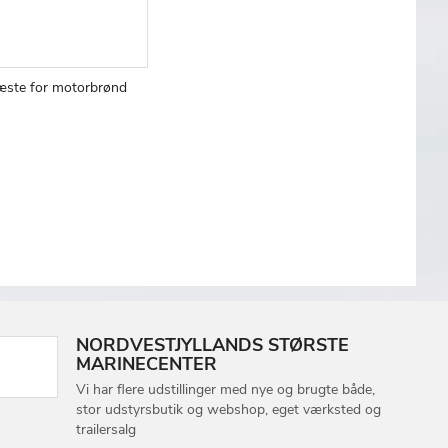
fæste for motorbrønd
TILFØJ
SAMMENLIGN
TIL
ØNSKE
LISTE
NORDVESTJYLLANDS STØRSTE
MARINECENTER
Vi har flere udstillinger med nye og brugte både,
stor udstyrsbutik og webshop, eget værksted og
trailersalg