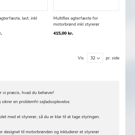
agterfæste, lavt, inkl
Multiflex agterfæste for
TILFØJ
SAMMENLIGN
TILFØJ
SAMMENLIGN
 kurv
Læg i kurv
motorbrønd inkl styrerør
TIL
TIL
ØNSKE
ØNSKE
.
415,00 kr.
LISTE
LISTE
Vis
pr. side
r vi præcis, hvad du behøver!
ikrer en problemfri sejladsoplevelse.
 med et styrerør, så du er klar til at tage styringen.
 er designet til motorbrønden og inkluderer et styrerør