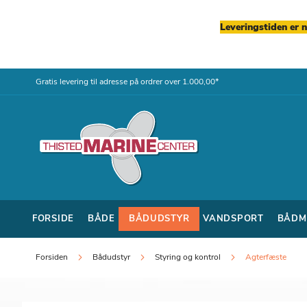
Leveringstiden er 
Skip
Gratis levering til adresse på ordrer over 1.000,00*
to
Content
FORSIDE
BÅDE
BÅDUDSTYR
VANDSPORT
BÅDM
Forsiden
Bådudstyr
Styring og kontrol
Agterfæste