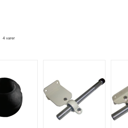
te
4
varer