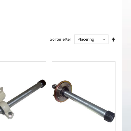
Faldend
Sorter efter
orden