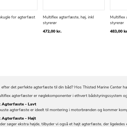
kugle for agterfæst
Multiflex agterfæste, høj, inkl
Multiflex 
TILFØJ
SAMMENLIGN
TILFØJ
SAMMENLIGN
v
Læg i kurv
Læg i
styrerør
styrerør
TIL
TIL
ØNSKE
ØNSKE
472,00 kr.
483,00 kr
LISTE
LISTE
 efter det perfekte agterfæste til din båd? Hos Thisted Marine Center ha
ltiflex agterfæster er nøglekomponenter i ethvert bådstyringssystem og s
x Agterfæste - Lavt
uste agterfæste er ideelt til montering i motorbrønden og kommer komplet
x Agterfæste - Højt
der søger ekstra højde, tilbyder vi også et højt agterfæste, der ligeledes