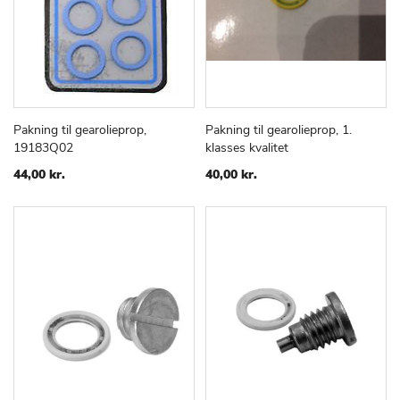
Pakning til gearolieprop,
Pakning til gearolieprop, 1.
TILFØJ
SAMMENLIGN
TILFØJ
SAMMEN
Læg i kurv
Læg i kurv
19183Q02
klasses kvalitet
TIL
TIL
ØNSKE
ØNSKE
44,00 kr.
40,00 kr.
LISTE
LISTE