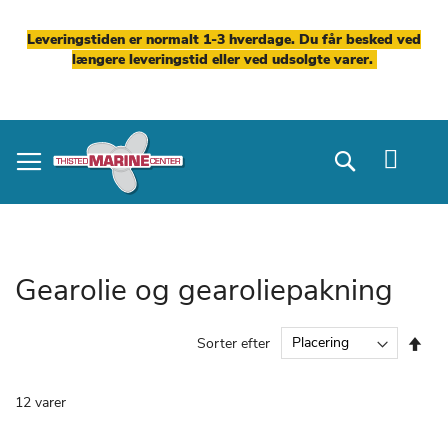
Leveringstiden er normalt 1-3 hverdage. Du får besked ved
længere leveringstid eller ved udsolgte varer.
Skip
to
Search
Content
Gearolie og gearoliepakning
Fal
Sorter efter
ord
12
varer