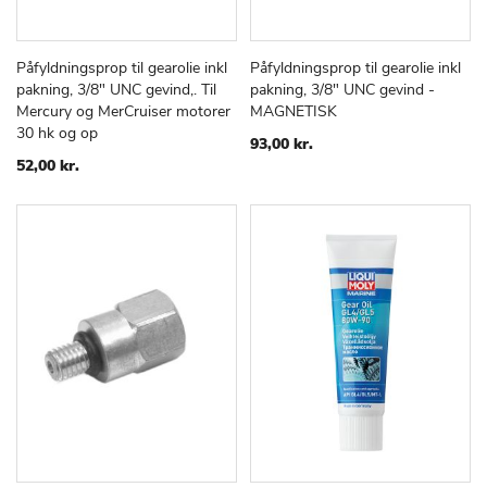
Påfyldningsprop til gearolie inkl
Påfyldningsprop til gearolie inkl
TILFØJ
SAMMENLIGN
TILFØJ
SAMMEN
Læg i kurv
Læg i kurv
pakning, 3/8" UNC gevind,. Til
pakning, 3/8" UNC gevind -
TIL
TIL
Mercury og MerCruiser motorer
MAGNETISK
ØNSKE
ØNSKE
30 hk og op
LISTE
LISTE
93,00 kr.
52,00 kr.