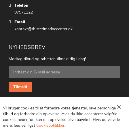
Telefon
97971222
Email
kontakt@thistedmarinecenter.dk
NYHEDSBREV
Modtag tilbud og rabatter, tilmeld dig i dag!
Tilmeld
dig
vores
nyhedsbrev:
Tilmeld
Vi bruger cookies til at forbedre vores tjenester, lave personlige
Luk
tilbud og forbedre din oplevelse. Hvis du ikke accepterer valgfrie
cookies nedenfor, kan din oplevelse blive påvirket. Hvis du vil vide
CVR: 25847369
mere, læs venligst
Cookiepolitikken
.