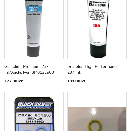
Gearolie - Premium, 237
Gearolie- High Performance
TILFØJ
SAMMENLIGN
TILFØJ
SAMMEN
Læg i kurv
Læg i kurv
ml.Quicksilver. 8M0121963
237 ml.
TIL
TIL
ØNSKE
ØNSKE
122,00 kr.
181,00 kr.
LISTE
LISTE