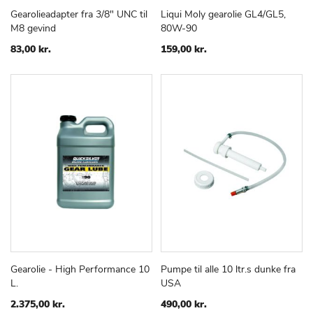
Gearolieadapter fra 3/8" UNC til
Liqui Moly gearolie GL4/GL5,
TILFØJ
SAMMENLIGN
TILFØJ
SAMMEN
Læg i kurv
Læg i kurv
M8 gevind
80W-90
TIL
TIL
ØNSKE
ØNSKE
83,00 kr.
159,00 kr.
LISTE
LISTE
Gearolie - High Performance 10
Pumpe til alle 10 ltr.s dunke fra
TILFØJ
SAMMENLIGN
TILFØJ
SAMMEN
Læg i kurv
Læg i kurv
L.
USA
TIL
TIL
ØNSKE
ØNSKE
2.375,00 kr.
490,00 kr.