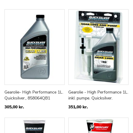
Gearolie- High Performance 1L.
Gearolie - High Performance 1L.
TILFØJ
SAMMENLIGN
TILFØJ
SAMMEN
Læg i kurv
Læg i kurv
Quicksilver., 858064QB1
inkl. pumpe. Quicksilver.
TIL
TIL
ØNSKE
ØNSKE
305,00 kr.
351,00 kr.
LISTE
LISTE