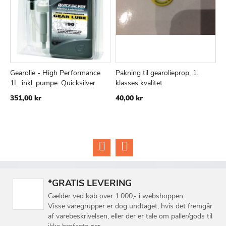
Gearolie - High Performance
Pakning til gearolieprop, 1.
P
TILFØJ
SAMMENLIGN
TILFØJ
SAMMEN
Læg i kurv
Læg i kurv
1L. inkl. pumpe. Quicksilver.
klasses kvalitet
1
TIL
TIL
351,00 kr
40,00 kr
4
ØNSKE
ØNSKE
LISTE
LISTE
*GRATIS LEVERING
Gælder ved køb over 1.000,- i webshoppen.
Visse varegrupper er dog undtaget, hvis det fremgår
af varebeskrivelsen, eller der er tale om paller/gods til