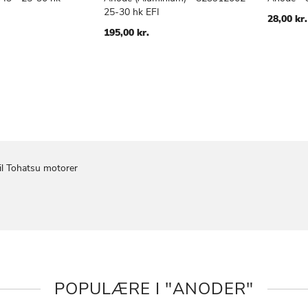
TILFØJ
SAMMENLIGN
TILFØJ
SAMMENLIGN
v
Læg i kurv
Læg i
25-30 hk EFI
TIL
TIL
28,00 kr.
ØNSKE
ØNSKE
195,00 kr.
LISTE
LISTE
il Tohatsu motorer
POPULÆRE I "ANODER"