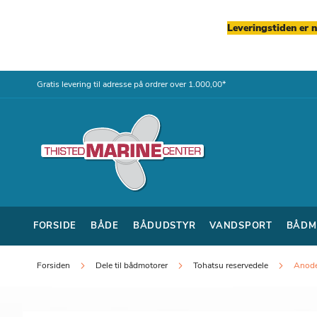
Leveringstiden er 
Skip
Gratis levering til adresse på ordrer over 1.000,00*
to
Content
FORSIDE
BÅDE
BÅDUDSTYR
VANDSPORT
BÅDM
Forsiden
Dele til bådmotorer
Tohatsu reservedele
Anod