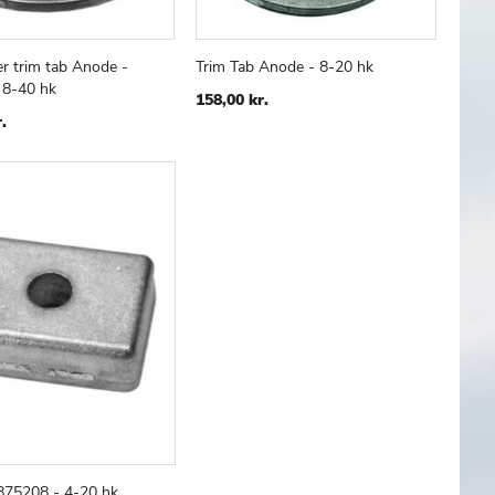
er trim tab Anode -
Trim Tab Anode - 8-20 hk
TILFØJ
SAMMENLIGN
TILFØJ
SAMMENLIGN
 kurv
Læg i kurv
 8-40 hk
TIL
TIL
158,00 kr.
ØNSKE
ØNSKE
.
LISTE
LISTE
875208 - 4-20 hk