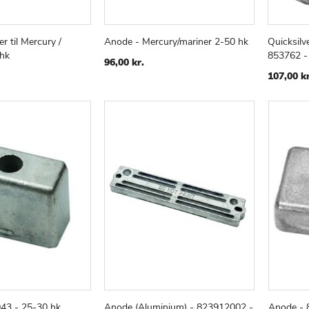
r til Mercury /
Anode - Mercury/mariner 2-50 hk
Quicksilv
TILFØJ
SAMMENLIGN
TILFØJ
SAMMENLIGN
v
Læg i kurv
Læg i
 hk
853762 -
TIL
TIL
96,00 kr.
ØNSKE
ØNSKE
107,00 kr
LISTE
LISTE
43 - 25-30 hk
Anode (Aluminium) - 823912002 -
Anode - 