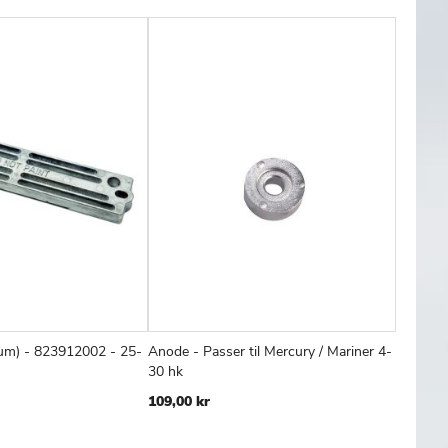
um) - 823912002 - 25-
Anode - Passer til Mercury / Mariner 4-
Trim Ta
TILFØJ
SAMMENLIGN
TILFØJ
SAMMENLIGN
Læg i kurv
Læg
30 hk
158,00 
TIL
TIL
109,00 kr
ØNSKE
ØNSKE
LISTE
LISTE