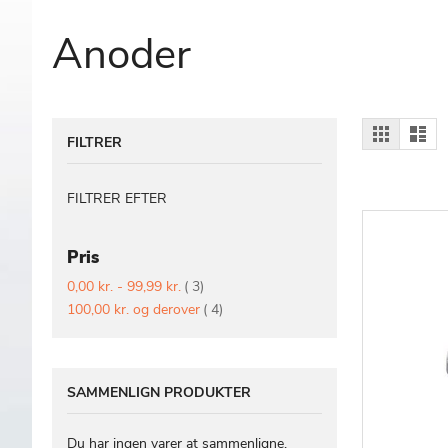
Anoder
Vis
Gitter
Lis
FILTRER
som
FILTRER EFTER
Pris
vare
0,00 kr.
-
99,99 kr.
3
vare
100,00 kr.
og derover
4
SAMMENLIGN PRODUKTER
Du har ingen varer at sammenligne.