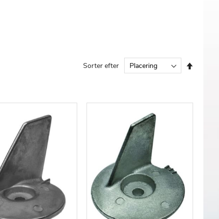
Faldend
Sorter efter
orden