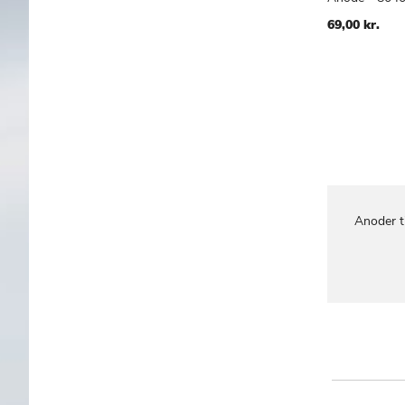
Læg i kur
69,00 kr.
Anoder t