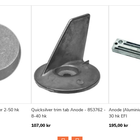
er 2-50 hk
Quicksilver trim tab Anode - 853762 -
Anode (Alumini
ILFØJ
SAMMENLIGN
TILFØJ
SAMMENLIGN
Læg i kurv
Læg i kurv
8-40 hk
30 hk EFI
IL
TIL
107,00 kr
195,00 kr
NSKE
ØNSKE
ISTE
LISTE