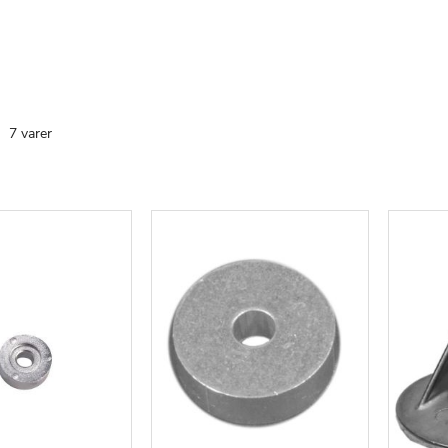
te
7
varer