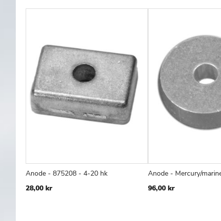
Anode - 875208 - 4-20 hk
Anode - Mercury/marin
TILFØJ
SAMMENLIGN
T
Læg i kurv
Læg i kurv
28,00 kr
96,00 kr
TIL
T
ØNSKE
Ø
LISTE
L