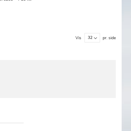
TILFØJ
SAMMENLIGN
 kurv
TIL
ØNSKE
LISTE
Vis
pr. side