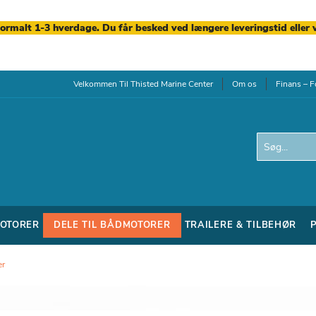
normalt 1-3 hverdage. Du får besked ved længere leveringstid eller 
Velkommen Til Thisted Marine Center
Om os
Finans – F
Search
OTORER
DELE TIL BÅDMOTORER
TRAILERE & TILBEHØR
er