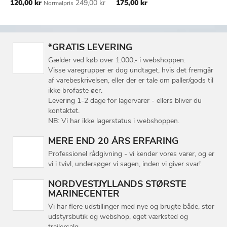
Tilbudspris
120,00 kr
249,00 kr
175,00 kr
Normalpris
TIL
TIL
ØNSKE
ØNSKE
LISTE
LISTE
*GRATIS LEVERING
Gælder ved køb over 1.000,- i webshoppen.
Visse varegrupper er dog undtaget, hvis det fremgår
af varebeskrivelsen, eller der er tale om paller/gods til
ikke brofaste øer.
Levering 1-2 dage for lagervarer - ellers bliver du
kontaktet.
NB: Vi har ikke lagerstatus i webshoppen.
MERE END 20 ÅRS ERFARING
Professionel rådgivning - vi kender vores varer, og er
vi i tvivl, undersøger vi sagen, inden vi giver svar!
NORDVESTJYLLANDS STØRSTE
MARINECENTER
Vi har flere udstillinger med nye og brugte både, stor
udstyrsbutik og webshop, eget værksted og
trailersalg