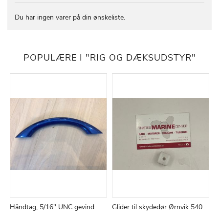
Du har ingen varer på din ønskeliste.
POPULÆRE I "RIG OG DÆKSUDSTYR"
Håndtag, 5/16" UNC gevind
Glider til skydedør Ørnvik 540
TILFØJ
SAMMENLIGN
TILFØJ
SAMMEN
Læg i kurv
Læg i kurv