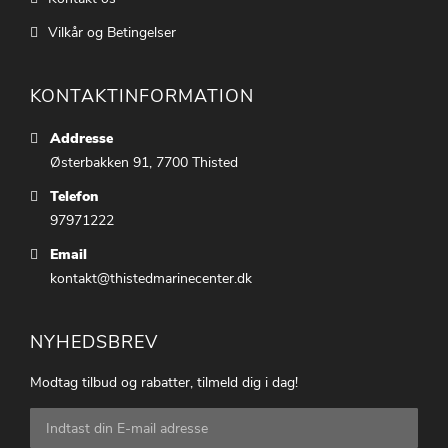
Vilkår og Betingelser
KONTAKTINFORMATION
Addresse
Østerbakken 91, 7700 Thisted
Telefon
97971222
Email
kontakt@thistedmarinecenter.dk
NYHEDSBREV
Modtag tilbud og rabatter, tilmeld dig i dag!
Tilmeld
dig