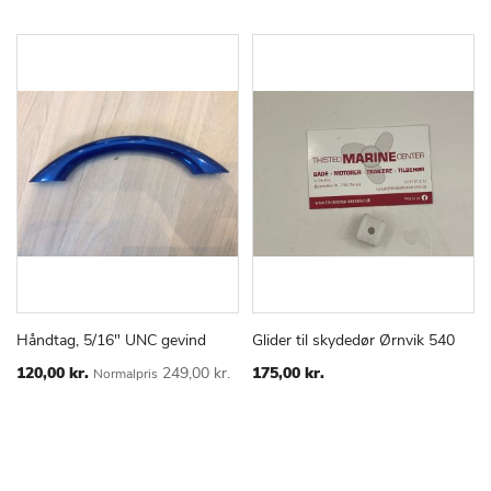
Håndtag, 5/16" UNC gevind
Glider til skydedør Ørnvik 540
TILFØJ
SAMMENLIGN
TILFØJ
SAMMEN
Læg i kurv
Læg i kurv
TIL
TIL
Special
120,00 kr.
249,00 kr.
175,00 kr.
Normalpris
Price
ØNSKE
ØNSKE
LISTE
LISTE