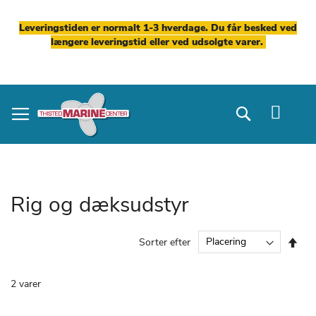
Leveringstiden er normalt 1-3 hverdage. Du får besked ved
længere leveringstid eller ved udsolgte varer.
Skip
to
Search
Content
Rig og dæksudstyr
Fal
Sorter efter
ord
2
varer