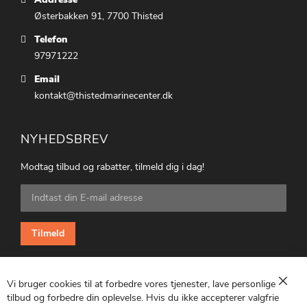
Østerbakken 91, 7700 Thisted
Telefon
97971222
Email
kontakt@thistedmarinecenter.dk
NYHEDSBREV
Modtag tilbud og rabatter, tilmeld dig i dag!
Tilmeld
dig
vores
nyhedsbrev:
Tilmeld
Vi bruger cookies til at forbedre vores tjenester, lave personlige
Luk
tilbud og forbedre din oplevelse. Hvis du ikke accepterer valgfrie