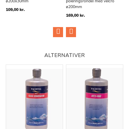
ø200x30mm
poleringsrondel med velcro
v
TILFØJ
SAMMENLIGN
TILFØJ
SAMMENLIGN
ø200mm
TIL
TIL
Sp
109,00 kr.
1
ØNSKE
ØNSKE
Pr
169,00 kr.
LISTE
LISTE
ALTERNATIVER