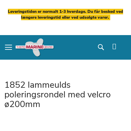
Leveringstiden er normalt 1-3 hverdage. Du får besked ved
længere leveringstid eller ved udsolgte varer.
Skip
to
Search
Content
1852 lammeulds
poleringsrondel med velcro
ø200mm
Gå
til
slutningen