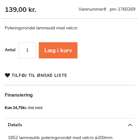
139,00 kr.
Gå
Varenummer
pm-1760269
til
starten
af
Poleringsrondel lammeuld med velcro
billedgalleriet
Læg i kurv
Antal
TILFØJ TIL ØNSKE LISTE
Finansiering
Details
1852 lammeulds poleringsrondel med velcro ø200mm