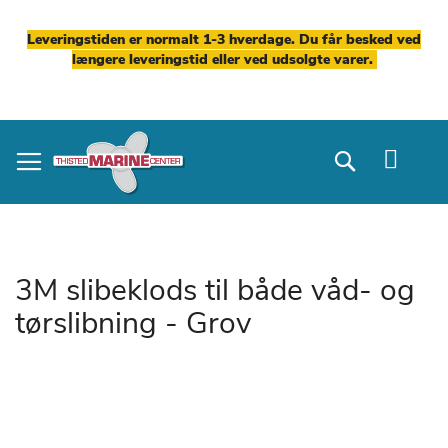
Leveringstiden er normalt 1-3 hverdage. Du får besked ved
længere leveringstid eller ved udsolgte varer.
Skip
to
Search
Content
3M slibeklods til både våd- og
tørslibning - Grov
Gå
til
slutningen
af