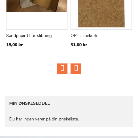
Sandpapir til tørslibning
QPT slibekork
S
TILFØJ
SAMMENLIGN
TILFØJ
SAMMEN
Læg i kurv
Læg i kurv
7
15,00 kr
31,00 kr
TIL
TIL
1
ØNSKE
ØNSKE
LISTE
LISTE
MIN ØNSKESEDDEL
Du har ingen varer på din ønskeliste.