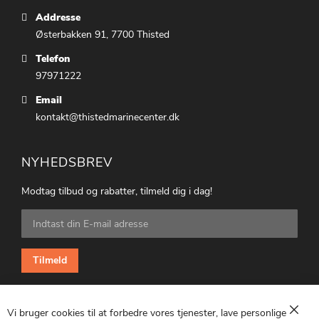
Addresse
Østerbakken 91, 7700 Thisted
Telefon
97971222
Email
kontakt@thistedmarinecenter.dk
NYHEDSBREV
Modtag tilbud og rabatter, tilmeld dig i dag!
Tilmeld
dig
vores
nyhedsbrev:
Tilmeld
Vi bruger cookies til at forbedre vores tjenester, lave personlige
Luk