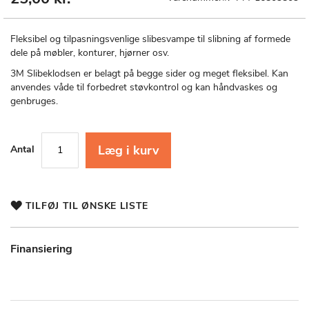
til
starten
af
Fleksibel og tilpasningsvenlige slibesvampe til slibning af formede
billedgalleriet
dele på møbler, konturer, hjørner osv.
3M Slibeklodsen er belagt på begge sider og meget fleksibel. Kan
anvendes våde til forbedret støvkontrol og kan håndvaskes og
genbruges.
Læg i kurv
Antal
TILFØJ TIL ØNSKE LISTE
Finansiering