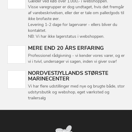
Gælder ved køb over 1.000,- i webshoppen.
Visse varegrupper er dog undtaget, hvis det fremgår
af varebeskrivelsen, eller der er tale om paller/gods til
ikke brofaste øer.
Levering 1-2 dage for lagervarer - ellers bliver du
kontaktet.
NB: Vi har ikke lagerstatus i webshoppen.
MERE END 20 ÅRS ERFARING
Professionel rådgivning - vi kender vores varer, og er
vi i tvivl, undersøger vi sagen, inden vi giver svar!
NORDVESTJYLLANDS STØRSTE
MARINECENTER
Vi har flere udstillinger med nye og brugte både, stor
udstyrsbutik og webshop, eget værksted og
trailersalg