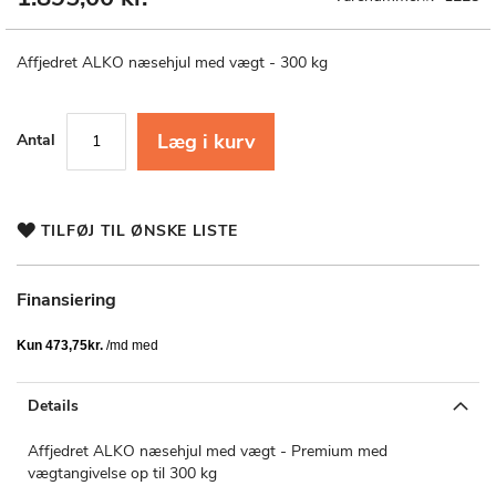
til
starten
af
Affjedret ALKO næsehjul med vægt - 300 kg
billedgalleriet
Læg i kurv
Antal
TILFØJ TIL ØNSKE LISTE
Finansiering
Details
Affjedret ALKO næsehjul med vægt - Premium med
vægtangivelse op til 300 kg