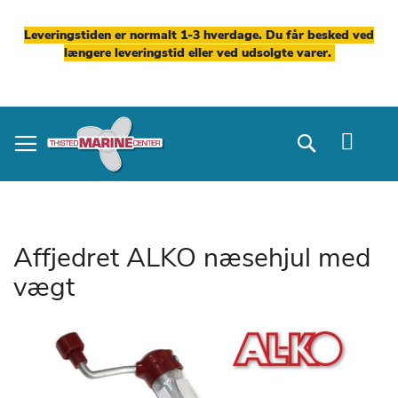
Leveringstiden er normalt 1-3 hverdage. Du får besked ved
længere leveringstid eller ved udsolgte varer.
Skip
to
Search
Content
Affjedret ALKO næsehjul med
vægt
Gå
til
slutningen
af