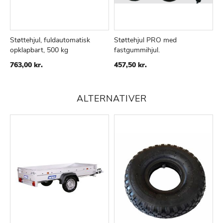
Støttehjul, fuldautomatisk
Støttehjul PRO med
opklapbart, 500 kg
fastgummihjul.
TILFØJ
SAMMENLIGN
TILFØJ
SAMMENLIGN
TIL
TIL
763,00 kr.
457,50 kr.
ØNSKE
ØNSKE
LISTE
LISTE
ALTERNATIVER