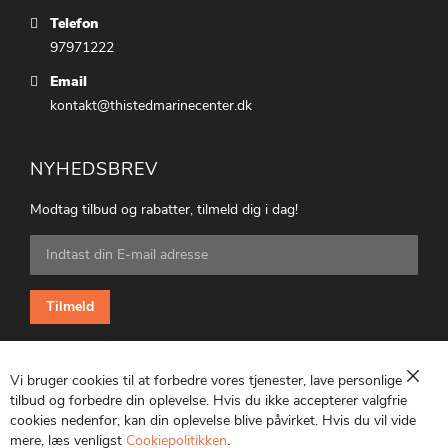
Telefon
97971222
Email
kontakt@thistedmarinecenter.dk
NYHEDSBREV
Modtag tilbud og rabatter, tilmeld dig i dag!
Tilmeld
dig
vores
nyhedsbrev:
Tilmeld
Vi bruger cookies til at forbedre vores tjenester, lave personlige
Luk
tilbud og forbedre din oplevelse. Hvis du ikke accepterer valgfrie
cookies nedenfor, kan din oplevelse blive påvirket. Hvis du vil vide
CVR: 25847369
mere, læs venligst
Cookiepolitikken
.