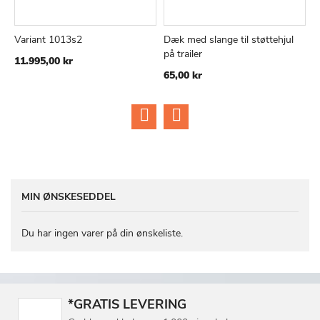
Variant 1013s2
Dæk med slange til støttehjul
t
TILFØJ
SAMMENLIGN
TILFØJ
SAMMEN
Læg i kurv
Læg i kurv
på trailer
B
11.995,00 kr
TIL
TIL
65,00 kr
3
ØNSKE
ØNSKE
LISTE
LISTE
MIN ØNSKESEDDEL
Du har ingen varer på din ønskeliste.
*GRATIS LEVERING