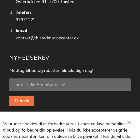
Østerbakken 91, 7700 Thisted
Telefon
97971222
Email
kontakt@thistedmarinecenter.dk
NYHEDSBREV
Modtag tilbud og rabatter, tilmeld dig i dag!
Tilmeld
dig
vores
nyhedsbrev:
Tilmeld
Vi bruger cookies til at forbedre vores tjenester, lave personlige
Luk
tilbud og forbedre din oplevelse. Hvis du ikke accepterer valgfrie
cookies nedenfor, kan din oplevelse blive påvirket. Hvis du vil vide