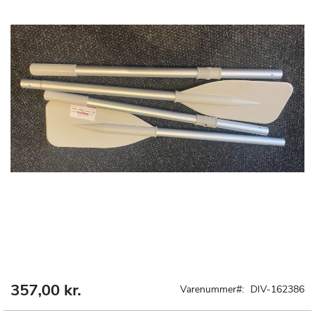
357,00 kr.
Gå
Varenummer
DIV-162386
til