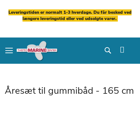
Leveringstiden er normalt 1-3 hverdage. Du får besked ved
længere leveringstid eller ved udsolgte varer.
Skip
to
Search
Content
Åresæt til gummibåd - 165 cm
Gå
til
slutningen
af
billedgalleriet