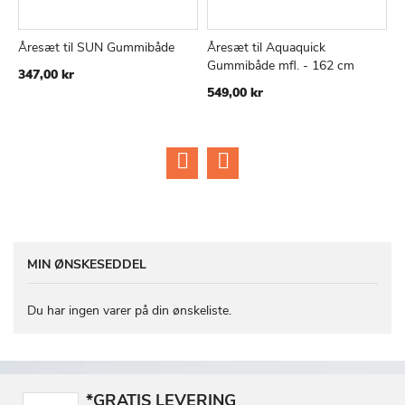
Åresæt til SUN Gummibåde
Åresæt til Aquaquick
Å
TILFØJ
SAMMENLIGN
TILFØJ
SAMMEN
Læg i kurv
Læg i kurv
Gummibåde mfl. - 162 cm
G
347,00 kr
TIL
TIL
s
549,00 kr
ØNSKE
ØNSKE
5
LISTE
LISTE
MIN ØNSKESEDDEL
Du har ingen varer på din ønskeliste.
*GRATIS LEVERING