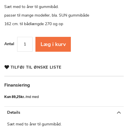
starten
af
Sæt med to årer til gummibåd.
billedgalleriet
passer til mange modeller, bla. SUN gummibåde
162 cm. til bådlængde 270 og op
Læg i kurv
Antal
TILFØJ TIL ØNSKE LISTE
Finansiering
Details
Sæt med to årer til gummibåd.