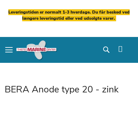
Leveringstiden er normalt 1-3 hverdage. Du får besked ved
længere leveringstid eller ved udsolgte varer.
Skip
to
Search
Content
BERA Anode type 20 - zink
Gå
til
slutningen
af
billedgalleriet