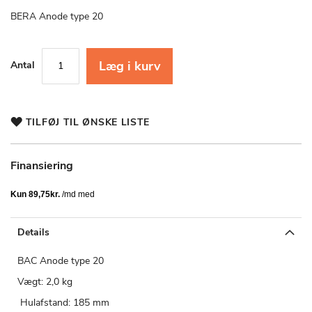
starten
af
BERA Anode type 20
billedgalleriet
Læg i kurv
Antal
TILFØJ TIL ØNSKE LISTE
Finansiering
Details
BAC Anode type 20
Vægt: 2,0 kg
Hulafstand: 185 mm