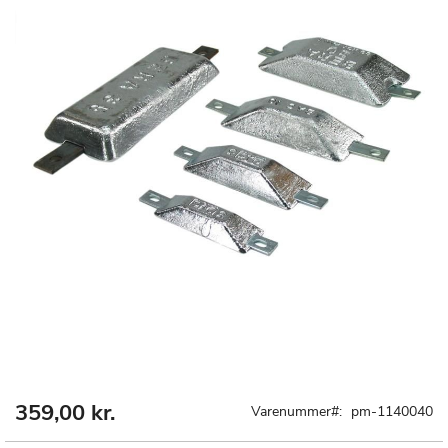
359,00 kr.
Gå
Varenummer
pm-1140040
til