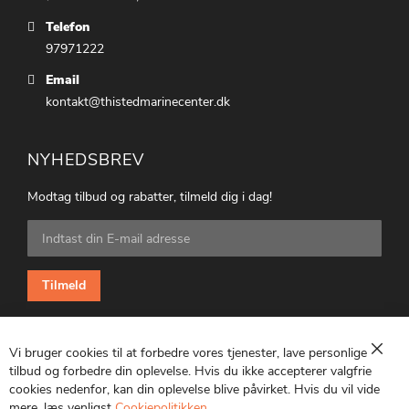
Telefon
97971222
Email
kontakt@thistedmarinecenter.dk
NYHEDSBREV
Modtag tilbud og rabatter, tilmeld dig i dag!
Tilmeld
dig
vores
nyhedsbrev:
Tilmeld
Vi bruger cookies til at forbedre vores tjenester, lave personlige
Luk
tilbud og forbedre din oplevelse. Hvis du ikke accepterer valgfrie
cookies nedenfor, kan din oplevelse blive påvirket. Hvis du vil vide
CVR: 25847369
mere, læs venligst
Cookiepolitikken
.