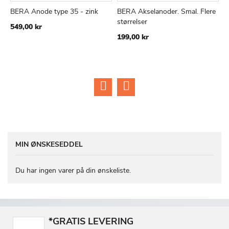
BERA Anode type 35 - zink
BERA Akselanoder. Smal. Flere
K
TILFØJ
SAMMENLIGN
TILFØJ
SAMMEN
Læg i kurv
Læg i kurv
størrelser
A
549,00 kr
TIL
TIL
199,00 kr
6
ØNSKE
ØNSKE
LISTE
LISTE
MIN ØNSKESEDDEL
Du har ingen varer på din ønskeliste.
*GRATIS LEVERING