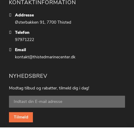
KONTAKTINFORMATION
Addresse
Østerbakken 91, 7700 Thisted
Telefon
97971222
Email
kontakt@thistedmarinecenter.dk
NYHEDSBREV
Modtag tilbud og rabatter, tilmeld dig i dag!
Tilmeld
dig
vores
nyhedsbrev:
Tilmeld