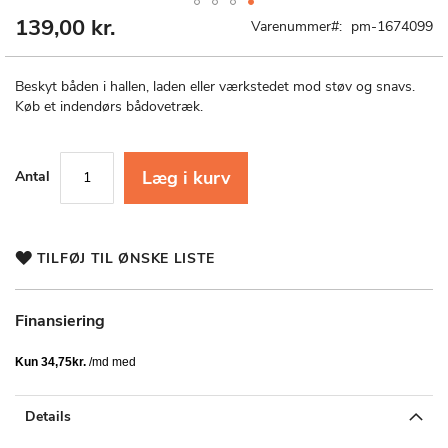
139,00 kr.
Gå
Varenummer
pm-1674099
til
starten
af
Beskyt båden i hallen, laden eller værkstedet mod støv og snavs.
billedgalleriet
Køb et indendørs bådovetræk.
Læg i kurv
Antal
TILFØJ TIL ØNSKE LISTE
Finansiering
Details