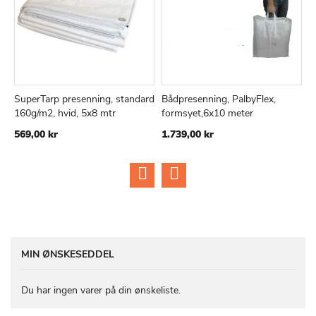
SuperTarp presenning, standard
Bådpresenning, PalbyFlex,
B
TILFØJ
SAMMENLIGN
TILFØJ
SAMMEN
Læg i kurv
Læg i kurv
160g/m2, hvid, 5x8 mtr
formsyet,6x10 meter
f
TIL
TIL
569,00 kr
1.739,00 kr
2
ØNSKE
ØNSKE
LISTE
LISTE
MIN ØNSKESEDDEL
Du har ingen varer på din ønskeliste.