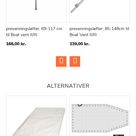
presenningsløfter, 69-117 cm
presenningsløfter, 85-148cm til
f
til Boat vent II/III
Boat Vent II/III
1
168,00 kr.
339,00 kr.
ALTERNATIVER