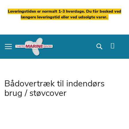
Leveringstiden er normalt 1-3 hverdage. Du får besked ved
længere leveringstid eller ved udsolgte varer.
Skip
to
Search
Content
Bådovertræk til indendørs
brug / støvcover
Gå
til
slutningen
af