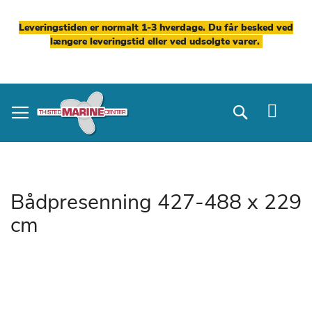
Leveringstiden er normalt 1-3 hverdage. Du får besked ved
længere leveringstid eller ved udsolgte varer.
Skip
to
Search
Content
Bådpresenning 427-488 x 229
cm
Gå
til
slutningen
af