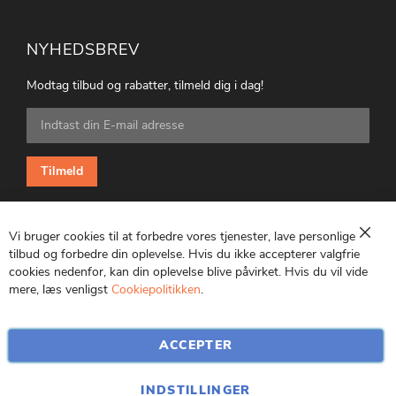
NYHEDSBREV
Modtag tilbud og rabatter, tilmeld dig i dag!
Tilmeld
dig
vores
nyhedsbrev:
Tilmeld
Vi bruger cookies til at forbedre vores tjenester, lave personlige
Luk
tilbud og forbedre din oplevelse. Hvis du ikke accepterer valgfrie
cookies nedenfor, kan din oplevelse blive påvirket. Hvis du vil vide
CVR: 25847369
mere, læs venligst
Cookiepolitikken
.
ACCEPTER
INDSTILLINGER