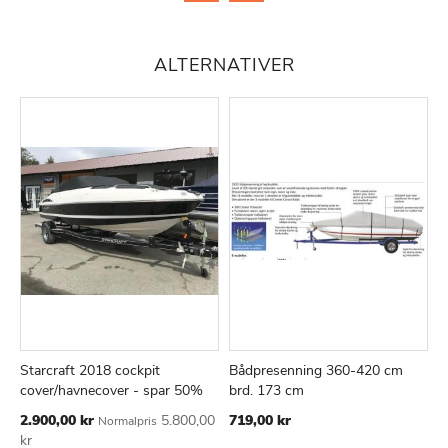
ALTERNATIVER
Starcraft 2018 cockpit
Bådpresenning 360-420 cm
B
TILFØJ
SAMMENLIGN
TILFØJ
SAMMEN
Læg i kurv
Læg i kurv
cover/havnecover - spar 50%
brd. 173 cm
Ti
1
TIL
TIL
Tilbudspris
2.900,00 kr
5.800,00
719,00 kr
Normalpris
ØNSKE
ØNSKE
kr
LISTE
LISTE