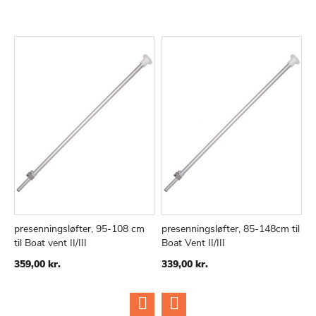
presenningsløfter, 95-108 cm
presenningsløfter, 85-148cm til
p
til Boat vent II/III
Boat Vent II/III
t
359,00 kr.
339,00 kr.
1