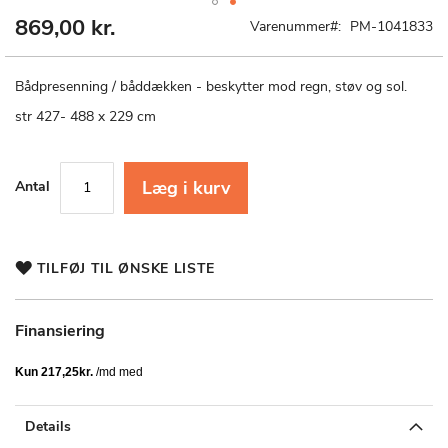
869,00 kr.
Gå
Varenummer
PM-1041833
til
starten
af
Bådpresenning / båddækken - beskytter mod regn, støv og sol.
billedgalleriet
str 427- 488 x 229 cm
Læg i kurv
Antal
TILFØJ TIL ØNSKE LISTE
Finansiering
Details