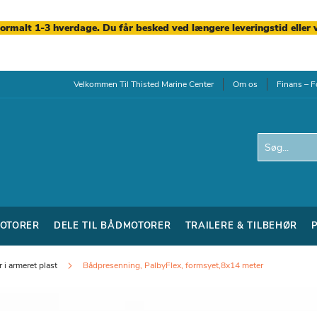
normalt 1-3 hverdage. Du får besked ved længere leveringstid eller 
Velkommen Til Thisted Marine Center
Om os
Finans – F
Search
OTORER
DELE TIL BÅDMOTORER
TRAILERE & TILBEHØR
 i armeret plast
Bådpresenning, PalbyFlex, formsyet,8x14 meter