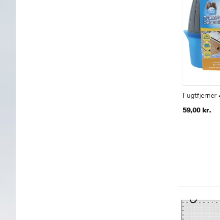
Fugtfjerner
TILF
S
59,00 kr.
TIL
ØNS
LIST