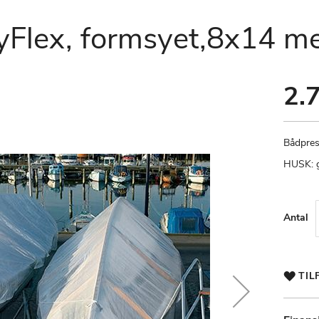
yFlex, formsyet,8x14 me
2.7
Bådpres
HUSK: gr
Antal
TIL