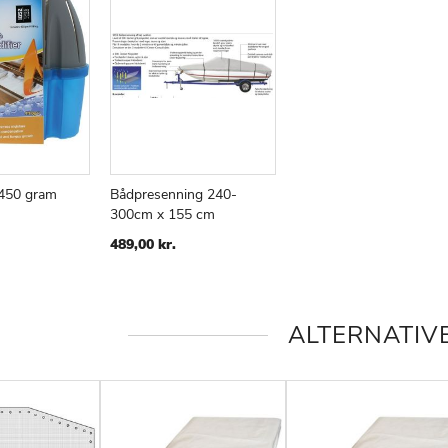
 450 gram
Bådpresenning 240-
300cm x 155 cm
ØJ
AMMENLIGN
TILFØJ
SAMMENLIGN
TIL
489,00 kr.
KE
ØNSKE
E
LISTE
ALTERNATIV