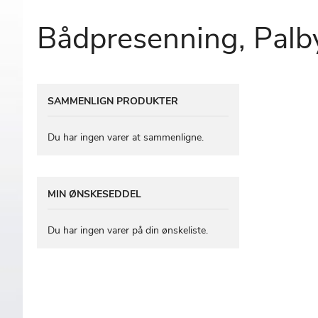
Bådpresenning, Palb
Gå
SAMMENLIGN PRODUKTER
til
slutningen
af
Du har ingen varer at sammenligne.
billedgalleriet
MIN ØNSKESEDDEL
Du har ingen varer på din ønskeliste.