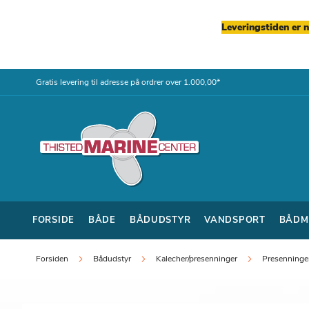
Leveringstiden er 
Skip
Gratis levering til adresse på ordrer over 1.000,00*
to
Content
FORSIDE
BÅDE
BÅDUDSTYR
VANDSPORT
BÅDM
Forsiden
Bådudstyr
Kalecher/presenninger
Presenninger