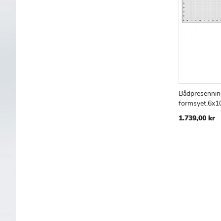
Bådpresenning
Læg i kur
formsyet,6x1
1.739,00 kr