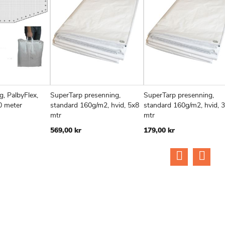
, PalbyFlex,
SuperTarp presenning,
SuperTarp presenning,
TILFØJ
SAMMENLIGN
TILFØJ
SAMMENLIGN
TIL
v
Læg i kurv
Læg i kurv
0 meter
standard 160g/m2, hvid, 5x8
standard 160g/m2, hvid, 
TIL
TIL
TIL
mtr
mtr
ØNSKE
ØNSKE
ØN
569,00 kr
179,00 kr
LISTE
LISTE
LIS