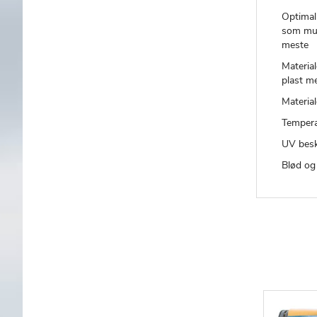
Optimal
som mul
meste
Material
plast m
Material
Tempera
UV besk
Blød og