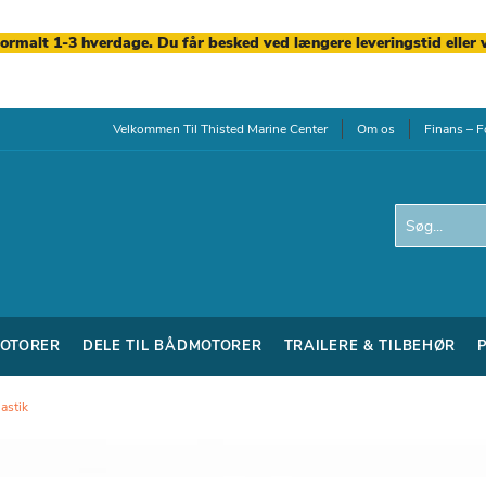
normalt 1-3 hverdage. Du får besked ved længere leveringstid eller 
Velkommen Til Thisted Marine Center
Om os
Finans – F
Search
OTORER
DELE TIL BÅDMOTORER
TRAILERE & TILBEHØR
astik