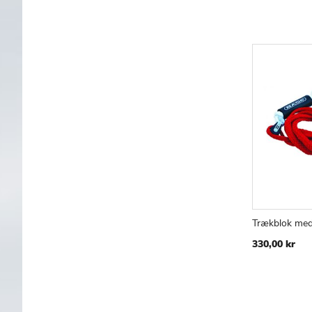
Trækblok med
Læg i kur
330,00 kr