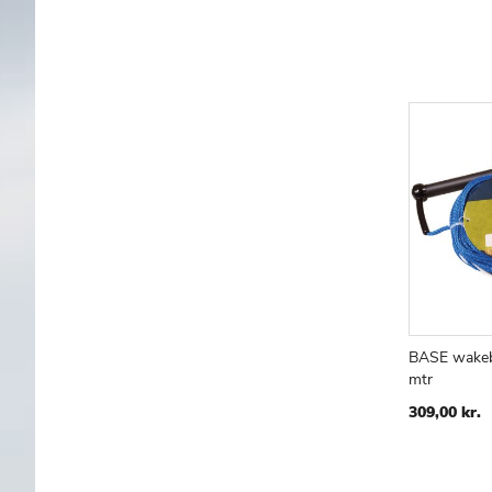
BASE wakebo
mtr
TILF
S
TIL
309,00 kr.
ØNS
LIST