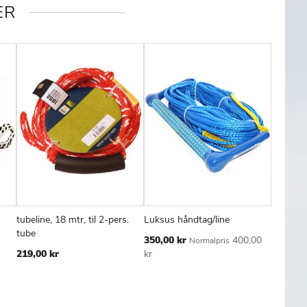
ER
tubeline, 18 mtr, til 2-pers.
Luksus håndtag/line
BASE hå
FØJ
SAMMENLIGN
TILFØJ
SAMMENLIGN
TILFØJ
SAMMENL
Læg i kurv
Læg i kurv
Læg
tube
Tilbudspris
Tilbudspr
350,00 kr
400,00
250,00 
Normalpris
TIL
TIL
219,00 kr
kr
kr
SKE
ØNSKE
ØNSKE
TE
LISTE
LISTE