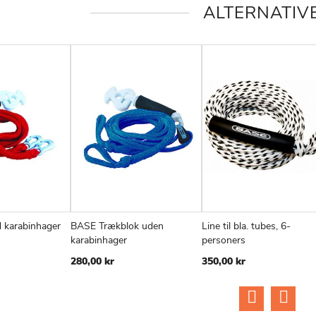
ALTERNATIV
 karabinhager
BASE Trækblok uden
Line til bla. tubes, 6-
TILFØJ
SAMMENLIGN
TILFØJ
SAMMENLIGN
TIL
v
Læg i kurv
Læg i kurv
karabinhager
personers
TIL
TIL
TIL
280,00 kr
350,00 kr
ØNSKE
ØNSKE
ØN
LISTE
LISTE
LIS