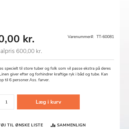
0,00 kr.
al
Varenummer
TT-60081
alpris
600,00 kr.
s specielt til store tuber og folk som vil passe ekstra på deres
Linen giver efter og forhindrer kraftige ryk i båd og tube. Kan
p til 6 personer.Ass. farver.
Læg i kurv
FØJ TIL ØNSKE LISTE
SAMMENLIGN