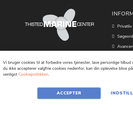
INFOR
Privatliv
Søgeord
Avancer
Cookie S
Vi bruger cookies til at forbedre vores tjenester, lave personlige tilbud
Kontakt
du ikke accepterer valgfrie cookies nedenfor, kan din oplevelse blive påv
venligst
Cookiepolitikken
.
Vilkår o
ACCEPTER
INDSTIL
CVR: 25