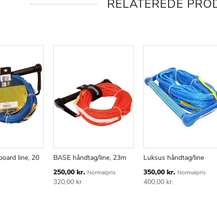
RELATEREDE PRO
ard line, 20
BASE håndtag/line, 23m
Luksus håndtag/line
ØJ
AMMENLIGN
TILFØJ
SAMMENLIGN
TILFØJ
SAMMENLI
Special
Special
250,00 kr.
350,00 kr.
Normalpris
Normalpris
TIL
TIL
Price
Price
320,00 kr.
400,00 kr.
KE
ØNSKE
ØNSKE
E
LISTE
LISTE