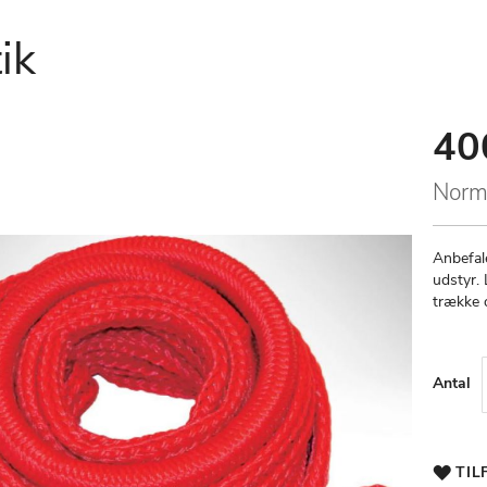
ik
40
Speci
Price
Norm
Anbefale
udstyr. 
trække o
Antal
TIL