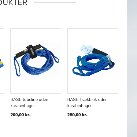
DUKTER
BASE tubeline uden
BASE Trækblok uden
karabinhager
karabinhager
GN
TILFØJ
SAMMENLIGN
TILFØJ
SAMMENLIGN
TIL
TIL
200,00 kr.
280,00 kr.
ØNSKE
ØNSKE
LISTE
LISTE