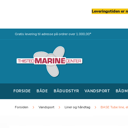
Leveringstiden er 
Skip
Gratis levering til adresse på ordrer over 1.000,00*
to
Content
FORSIDE
BÅDE
BÅDUDSTYR
VANDSPORT
BÅDM
Forsiden
Vandsport
Liner og håndtag
BASE Tube line, el