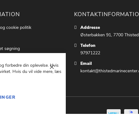
MATION
KONTAKTINFORMATI
 og cookie politik
Addresse
Østerbakken 91, 7700 Thisted
Telefon
et søgning
97971222
ettings
Email
 og forbedre din oplevelse. Hvis
 os
Luk
kontakt@thistedmarinecenter.
irket. Hvis du vil vide mere, læs
g Betingelser
LINGER
847369