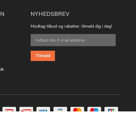
ON
NYHEDSBREV
Modtag tilbud og rabatter, tilmeld dig i dag!
Tilmeld
dig
vores
nyhedsbrev:
Tilmeld
dk