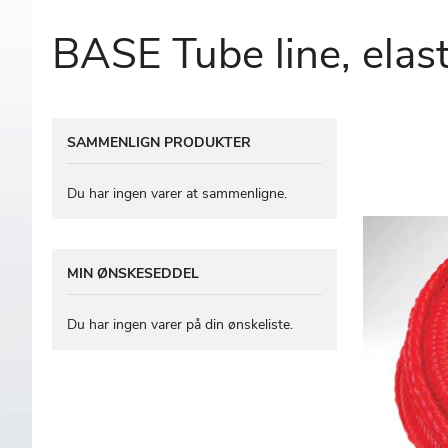
BASE Tube line, elast
Gå
SAMMENLIGN PRODUKTER
til
slutningen
af
Du har ingen varer at sammenligne.
billedgalleriet
MIN ØNSKESEDDEL
Du har ingen varer på din ønskeliste.