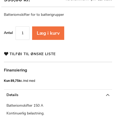
til
starten
af
Batteriomskifter for to batterigrupper
billedgalleriet
Læg i kurv
Antal
TILFØJ TIL ØNSKE LISTE
Finansiering
Details
Batteriomskifter 150 A
Kontinuerlig belastning.