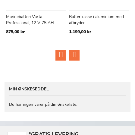
Marinebatteri Varta
Batterikasse i aluminium med
K
TILFØJ
SAMMENLIGN
TILFØJ
SAMMEN
Læg i kurv
Læg i kurv
Professional, 12 V 75 AH
afbryder
2
TIL
TIL
875,00 kr
1.199,00 kr
ØNSKE
ØNSKE
LISTE
LISTE
MIN ØNSKESEDDEL
Du har ingen varer på din ønskeliste.
*GRATIS LEVERING