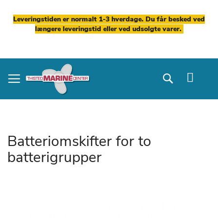
Leveringstiden er normalt 1-3 hverdage. Du får besked ved
længere leveringstid eller ved udsolgte varer.
Skip
to
Search
Content
Batteriomskifter for to
batterigrupper
Gå
til
slutningen
af