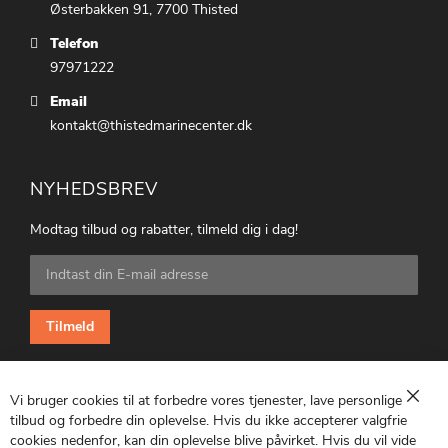
Østerbakken 91, 7700 Thisted
Telefon
97971222
Email
kontakt@thistedmarinecenter.dk
NYHEDSBREV
Modtag tilbud og rabatter, tilmeld dig i dag!
Tilmeld
dig
vores
nyhedsbrev:
Tilmeld
Vi bruger cookies til at forbedre vores tjenester, lave personlige
Luk
tilbud og forbedre din oplevelse. Hvis du ikke accepterer valgfrie
cookies nedenfor, kan din oplevelse blive påvirket. Hvis du vil vide