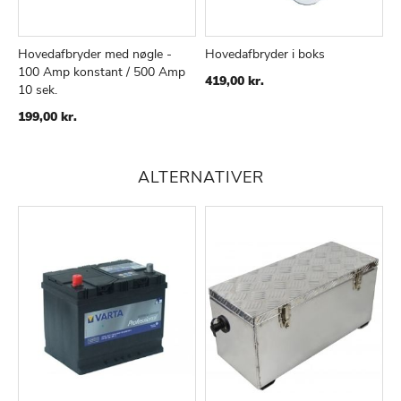
Hovedafbryder med nøgle -
Hovedafbryder i boks
100 Amp konstant / 500 Amp
TILFØJ
SAMMENLIGN
TILFØJ
SAMMENLIGN
419,00 kr.
10 sek.
TIL
TIL
ØNSKE
ØNSKE
199,00 kr.
LISTE
LISTE
ALTERNATIVER